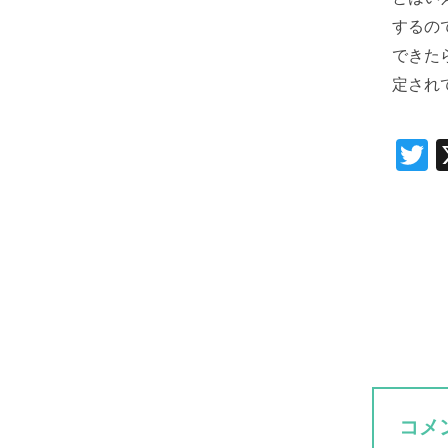
するの
できた
定され
T
コメ