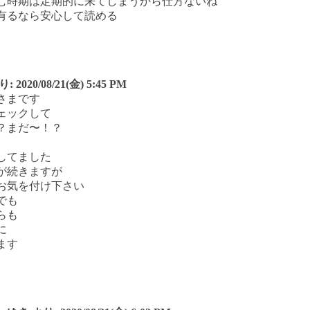
む時期は定期的に来てしまうから仕方ないね
有るなら安心して読める
り:
2020/08/21(金) 5:45 PM
さまです
ェックして
？まだ〜！？
してました
が続きますが
お気を付け下さい
でも
らも
に
ます