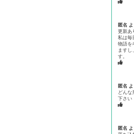
匿名
よ
更新あ
私は毎
物語を
ますし
す。
匿名
よ
どんな
下さい
匿名
よ