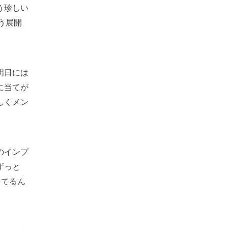
う珍しい
う展開
明日には
に当てが
しくメン
のインプ
ずっと
してるん