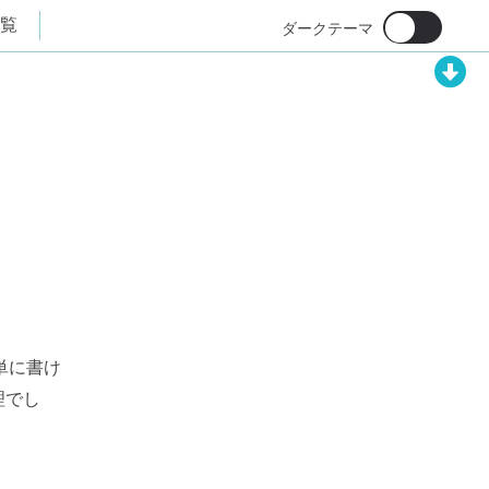
覧
単に書け
理でし