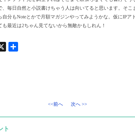
で、毎日自然と小説書けちゃう人は向いてると思います。そこ
ら自分もNoteとかで月額マガジンやってみようかな。仮にIPア
ても最近は2ちゃん見てないから無敵かもしれん！
witter
X
共
有
<<前へ
次へ >>
ント