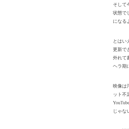
そして
状態で
になる
とはい
更新で
外れて
ヘラ期
映像は
ット不
You
じゃな