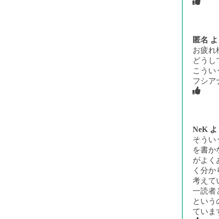
匿名
よ
お疲れ
どうし
こうい
フシア
NeK
よ
そうい
を書か
がよく
く分か
考えて
一読者
という
ていま