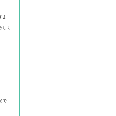
すよ
ろしく
足で