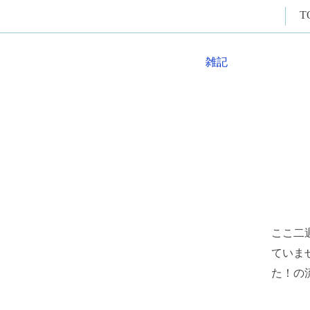
T
雑記
ここ二
ていま
た！の