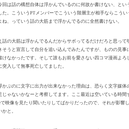
今回は話の構想自体は浮かんでいるのに何故か書けない、とい
した。こういうPTメンバーでこういう階層主が相手ならこうい
よね、っていう話の大筋まで浮かんでるのに全然書けない。
え話の大筋は浮かんでるんだからサボってるだけだろと思って
きそうと宣言して自分を追い込んでみたんですが、ものの見事
書けなかったです。そして誰もお前を愛さない四コマ漫画よろ
に突入して無事死亡してました。
浮かぶのに文字に出力が出来なかった理由は、恐らく文字媒体
足じゃないかなーと考察してます。ここ最近は空いている時間
Tubeで映像を見たり聞いたりしてばかりだったので、それが影響
いかと。