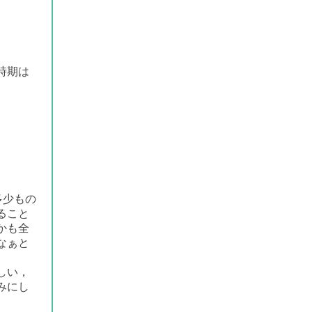
時期は
多少もの
ること
かも全
なぁと
しい，
みにし