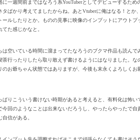
拠に一週間前まではなろう系YouTuberとしてデビューするため
ネタばかり考えてましたからね。あとVtuberに俺はなる！とか
トールしたりとか。ものの見事に映像のインプットにアウトプ
れてた感じかなと。
らは空いている時間に溜まってたなろうのブクマ作品も読んで
喫茶行ったりしたら取り敢えず書けるようにはなりました。な
リのお爺ちゃん状態ではありますが、今後も末永くよろしくお
っぱりこういう書けない時期があると考えると、有料化は怖い
で今回のようなことは出来ないだろうし、やったらやったで自
む自信がある。
えインプット先を調整すればそこまで頑張らなくても書けそう