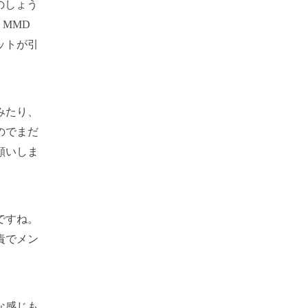
のしょう
、MMD
ットが引
みたり、
のでまだ
願いしま
ですね。
責でメン
な感じも