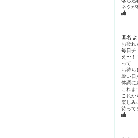
落ち込
ネタが
匿名
よ
お疲れ
毎日チ
え〜！
って
お待ち
暑い日
体調に
これま
これか
楽しみ
待って