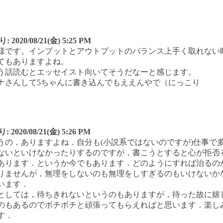
り:
2020/08/21(金) 5:25 PM
様です。インプットとアウトプットのバランス上手く取れない
てもありますよね。
う話読むとエッセイスト向いてそうだなーと感じます。
ナさんして5ちゃんに書き込んでもええんやで（にっこり
り:
2020/08/21(金) 5:26 PM
うの，ありますよね．自分も(小説系ではないのですが)仕事で
ないといけなかったりするのですが，書こうとすると心が拒否
あります．というか今でもあります．どのようにすれば治るの
りませんが，無理をしないのも無理をしすぎるのもいけないか
います．
としては，待ちきれないというのもありますが，待った故に嬉
のもあるのでボチボチと頑張ってもらえればと思います．楽し
す．