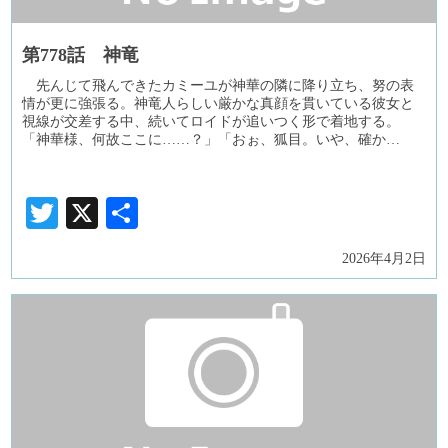
第778話 神竜
先んじて飛んできたカミーユが神華の隣に降り立ち、努の表
情が更に強張る。神竜人らしい厳かな真顔を貫いている彼女と
視線が交差する中、続いてロイドが追いつく形で着地する。
「神華様、何故ここに……？」「おぉ、狐目。いや、確か…
Twitter
X
共
有
2026年4月2日