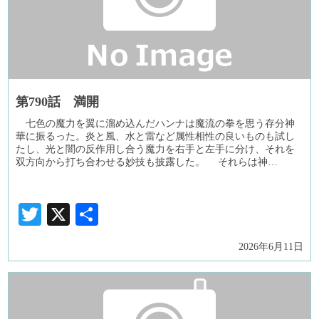
第790話 満開
七色の魔力を翼に溜め込んだハンナは魔流の拳を思う存分神
華に振るった。炎と風、水と雷など属性相性の良いものも試し
たし、光と闇の反作用し合う魔力を右手と左手に分け、それを
双方向から打ち合わせる妙技も披露した。 それらは神…
Twitter
X
共
有
2026年6月11日