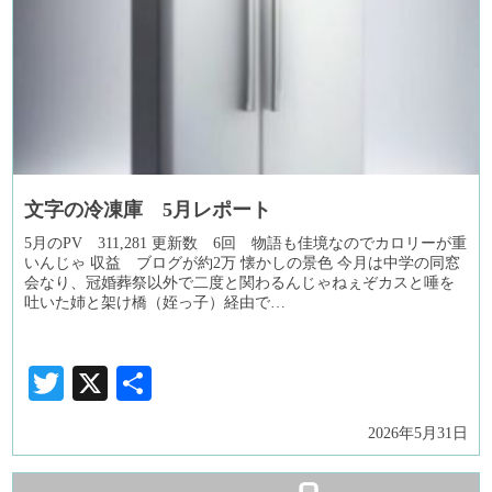
文字の冷凍庫 5月レポート
5月のPV 311,281 更新数 6回 物語も佳境なのでカロリーが重
いんじゃ 収益 ブログが約2万 懐かしの景色 今月は中学の同窓
会なり、冠婚葬祭以外で二度と関わるんじゃねぇぞカスと唾を
吐いた姉と架け橋（姪っ子）経由で…
Twitter
X
共
有
2026年5月31日