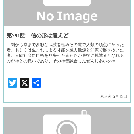
第791話 信の形は違えど
剣から拳まで多彩な武芸を極めその道で人類の頂点に至った
者、もしくは生まれによる才能を魔力鍛錬と知恵で磨き抜いた
者。人間社会に目標を見失った者たちが最後に挑戦者となれる
のが神との戦いであり、その神善試合しんぜんじあいを神…
Twitter
X
共
有
2026年6月15日