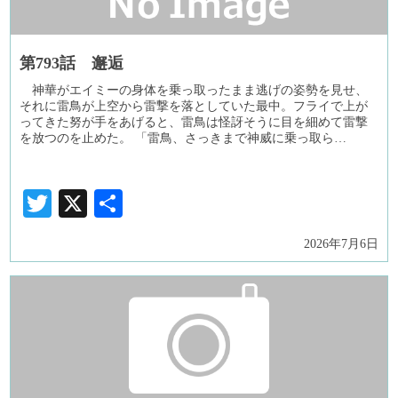
第793話 邂逅
神華がエイミーの身体を乗っ取ったまま逃げの姿勢を見せ、
それに雷鳥が上空から雷撃を落としていた最中。フライで上が
ってきた努が手をあげると、雷鳥は怪訝そうに目を細めて雷撃
を放つのを止めた。 「雷鳥、さっきまで神威に乗っ取ら…
Twitter
X
共
有
2026年7月6日