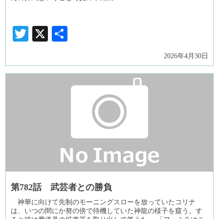
Twitter
X
共
有
2026年4月30日
第782話 武芸者との勝負
神華に向けて先制のモーニングスローを放っていたコリナ
は、いつの間にか努の傍で待機していた神龍の様子を窺う。す