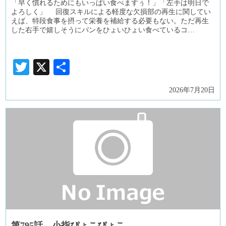
「早く慣れるためにもいっぱい食べますぅ！」「左手は明日で
よろしく」 回復スキルによる軽度な欠損部の再生に関してい
えば、特段食事を摂って栄養を補給する必要もない。ただ再生
した右手で嬉しそうにパンをひょいひょい食べているコ…
Twitter
X
共
有
2026年7月20日
第795話 小指ぴょこぴょこ