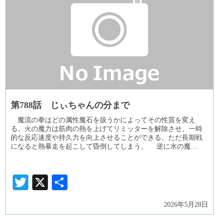
第788話 じぃちゃんの分まで
魔流の拳はどの属性魔石を扱うかによってその性質を変え
る。火の魔力は筋肉の熱を上げてリミッターを解除させ、一時
的な反応速度や持久力を向上させることができる。ただ長期戦
になると熱暴走を起こして昏倒してしまう。 逆に水の魔…
Twitter
X
共
有
2026年5月28日