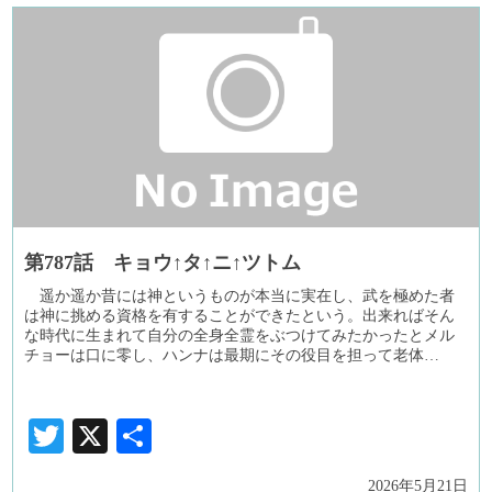
第787話 キョウ↑タ↑ニ↑ツトム
遥か遥か昔には神というものが本当に実在し、武を極めた者
は神に挑める資格を有することができたという。出来ればそん
な時代に生まれて自分の全身全霊をぶつけてみたかったとメル
チョーは口に零し、ハンナは最期にその役目を担って老体…
Twitter
X
共
有
2026年5月21日