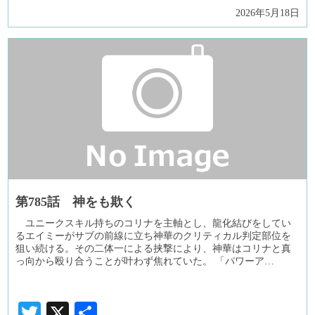
有
2026年5月18日
第785話 神をも欺く
ユニークスキル持ちのコリナを主軸とし、龍化結びをしてい
るエイミーがサブの前線に立ち神華のクリティカル判定部位を
狙い続ける。その二体一による挟撃により、神華はコリナと真
っ向から殴り合うことが叶わず焦れていた。 「パワーア…
Twitter
X
共