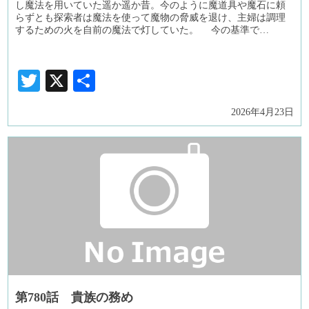
し魔法を用いていた遥か遥か昔。今のように魔道具や魔石に頼
らずとも探索者は魔法を使って魔物の脅威を退け、主婦は調理
するための火を自前の魔法で灯していた。 今の基準で…
Twitter
X
共
有
2026年4月23日
第780話 貴族の務め