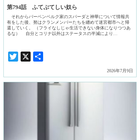
第794話 ふてぶてしい奴ら
それからバーベンベルク家のスパーダと神華について情報共
有をした後、努はクランメンバーたちを纏めて迷宮都市へと帰
還していく。 （フライなしじゃ生活できない身体になりつつあ
るな） 自分とコリナ以外はステータスの半減により…
Twitter
X
共
有
2026年7月9日