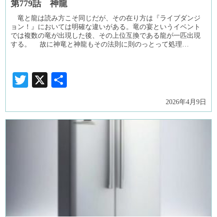
第779話 神龍
竜と龍は読み方こそ同じだが、その在り方は『ライブダンジ
ョン！』においては明確な違いがある。竜の宴というイベント
では複数の竜が出現した後、その上位互換である龍が一匹出現
する。 故に神竜と神龍もその法則に則のっとって処理…
Twitter
X
共
有
2026年4月9日