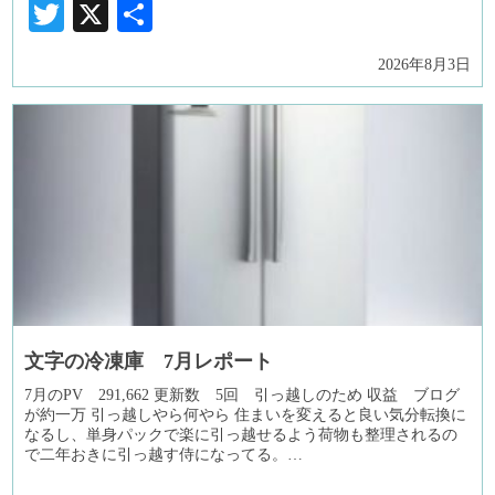
Twitter
X
共
有
2026年8月3日
文字の冷凍庫 7月レポート
7月のPV 291,662 更新数 5回 引っ越しのため 収益 ブログ
が約一万 引っ越しやら何やら 住まいを変えると良い気分転換に
なるし、単身パックで楽に引っ越せるよう荷物も整理されるの
で二年おきに引っ越す侍になってる。…