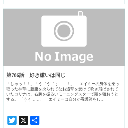
第786話 好き嫌いは同じ
「しゃっ！！」「う゛う゛ぅ……！」 エイミーの身体を乗っ
取った神華に脇腹を抉られてなお追撃を受けて吹き飛ばされて
いたコリナは、右腕を振るいモーニングスターで頭を狙おうと
する。 「うぅ……」 エイミーは自分が看護師をし…
Twitter
X
共