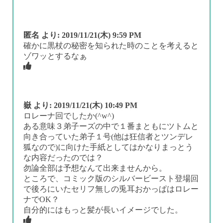
匿名
より:
2019/11/21(木) 9:59 PM
確かに黒杖の秘密を知られた時のことを考えると
ゾワッとするなぁ
嶽
より:
2019/11/21(木) 10:49 PM
ロレーナ回でしたか(^w^)
ある意味３弟子ーズの中で１番まともにツトムと
向き合っていた弟子１号(他は狂信者とツンデレ
狐なので)に向けた手紙としてはかなりまっとう
な内容だったのでは？
勿論全部は予想なんて出来ませんから。
ところで、コミック版のシルバービースト登場回
で後ろにいたセリフ無しの兎耳おかっぱはロレー
ナでOK？
自分的にはもっと髪が長いイメージでした。