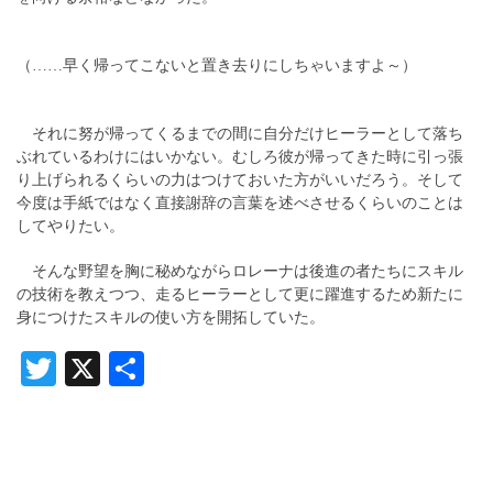
（……早く帰ってこないと置き去りにしちゃいますよ～）
それに努が帰ってくるまでの間に自分だけヒーラーとして落ち
ぶれているわけにはいかない。むしろ彼が帰ってきた時に引っ張
り上げられるくらいの力はつけておいた方がいいだろう。そして
今度は手紙ではなく直接謝辞の言葉を述べさせるくらいのことは
してやりたい。
そんな野望を胸に秘めながらロレーナは後進の者たちにスキル
の技術を教えつつ、走るヒーラーとして更に躍進するため新たに
身につけたスキルの使い方を開拓していた。
Twitter
X
共
有