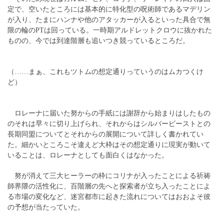
定で、空いたところには基本的に特化型の呪術師であるマデリン
が入り、たまにハンナや他のアタッカーが入るといった具合で無
限の輪のPTは回っている。一時期アルドレットクロウに抜かれた
ものの、今では到達階層も追いつき競っているところだ。
（……まぁ、これもツトムの想定通りっていうのはムカつくけ
ど）
ロレーナに届いた努からの手紙には謝辞から始まりはしたもの
のそれは早々に切り上げられ、それからはシルバービーストとの
長期同盟についてとそれからの展開について詳しく書かれてい
た。細かいところこそ違えど大枠はその想定通りに現実が動いて
いることは、ロレーナとしても面白くはなかった。
努が消えて三大ヒーラーの枠にコリナが入ったことによる祈祷
師界隈の活性化に、百階層の先へと探索者が立ち入ったことによ
る市場の変化など、迷宮都市に起きた流れについてはおおよそ彼
の予想が当たっていた。