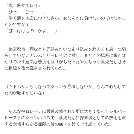
「次、腕立て伏せ」
「ひっ……ひっ……」
「早く腕を地面につきなさい。女なんかに負けないのではなかっ
たのですか？」
「ば、ばけもの、かよ……」
迷宮都市一周などと冗談みたいな走り込みを終えても息一つ切
らしていないガルムとリーレイアに対し、まだこの場所に来たば
かりで小生意気な態度を取りがちだったやんちゃな孤児たちはそ
の目線を改め直させられていた。
（ツトムがいなくなってクランが崩壊しないか、なんて心配して
たのが恥ずかしいな）
そんな中ロレーナは最近改修されて更に大きくなったシルバー
ビーストのクランハウスで、孤児たちに探索者としての技術を教
える余裕すらある無限の輪の面々を見てそう思っていた。