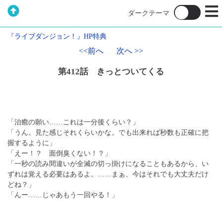
『ライブダンジョン！』HP特典
<<前へ
次へ >>
第412話 きっとついてくる
「治癒の願い……これは一分後くらい？」
「うん。見た感じそれくらいかな。でも出来れば秒数も正確に把
握するように」
「えー！？ 面倒臭くない！？」
「一秒の読み間違いが全滅の切っ掛けになることもあるから、い
ずれは覚える必要はあるよ。……まぁ、今はそれでも大丈夫だけ
どね？」
「んー……じゃあもう一回やる！」