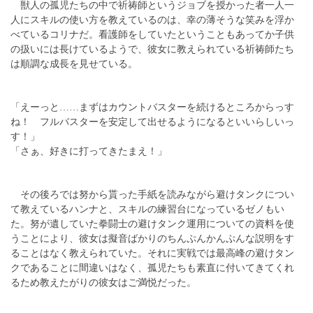
獣人の孤児たちの中で祈祷師というジョブを授かった者一人一
人にスキルの使い方を教えているのは、幸の薄そうな笑みを浮か
べているコリナだ。看護師をしていたということもあってか子供
の扱いには長けているようで、彼女に教えられている祈祷師たち
は順調な成長を見せている。
「えーっと……まずはカウントバスターを続けるところからっす
ね！ フルバスターを安定して出せるようになるといいらしいっ
す！」
「さぁ、好きに打ってきたまえ！」
その後ろでは努から貰った手紙を読みながら避けタンクについ
て教えているハンナと、スキルの練習台になっているゼノもい
た。努が遺していた拳闘士の避けタンク運用についての資料を使
うことにより、彼女は擬音ばかりのちんぷんかんぷんな説明をす
ることはなく教えられていた。それに実戦では最高峰の避けタン
クであることに間違いはなく、孤児たちも素直に付いてきてくれ
るため教えたがりの彼女はご満悦だった。