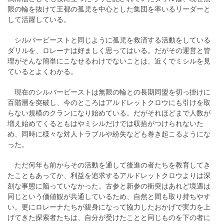
限の輪を抜けて王都の孤児を中心とした集団を率いるリーダーと
して活躍している。
シルバービーストと同じように孤児を救済する活動をしている
ダリルを、ロレーナは好ましく思ってはいる。だがその運営と管
理がそんな簡単にこなせるわけでないことは、近くでミシルを見
ているとよくわかる。
現在のシルバービーストは無限の輪との長期同盟を切っ掛けに
百階層を突破し、今のところはアルドレットクロウにも引けを取
らない規模のクランになり始めている。だがそれほどまで人数が
増え始めてくるともはやミシルだけでは収拾がつけられないた
め、同時に様々な対人トラブルや紛失なども巻き起こるようにな
った。
ただ何年も前からその活動を通して後進の者たちを教育してき
たこともあってか、利益を追求するアルドレットクロウよりは深
刻な事態に陥っていなかった。古参と新参の衝突はあれど境遇は
同じという価値観が共通しているため、自然と間も取り持ちやす
い。更にロレーナたちが親身になって協力したおかげで実力を上
げてきた探索者たちは、自分が受けたことと同じものを下の者に