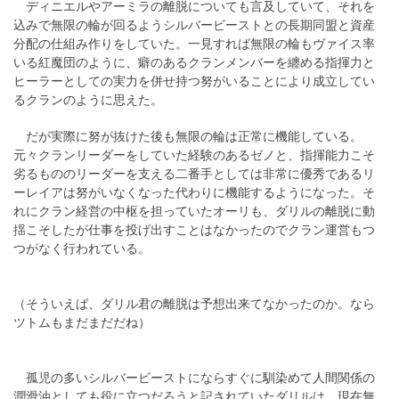
ディニエルやアーミラの離脱についても言及していて、それを
込みで無限の輪が回るようシルバービーストとの長期同盟と資産
分配の仕組み作りをしていた。一見すれば無限の輪もヴァイス率
いる紅魔団のように、癖のあるクランメンバーを纏める指揮力と
ヒーラーとしての実力を併せ持つ努がいることにより成立してい
るクランのように思えた。
だが実際に努が抜けた後も無限の輪は正常に機能している。
元々クランリーダーをしていた経験のあるゼノと、指揮能力こそ
劣るもののリーダーを支える二番手としては非常に優秀であるリ
ーレイアは努がいなくなった代わりに機能するようになった。そ
れにクラン経営の中枢を担っていたオーリも、ダリルの離脱に動
揺こそしたが仕事を投げ出すことはなかったのでクラン運営もつ
つがなく行われている。
（そういえば、ダリル君の離脱は予想出来てなかったのか。なら
ツトムもまだまだだね）
孤児の多いシルバービーストにならすぐに馴染めて人間関係の
潤滑油としても役に立つだろうと記されていたダリルは、現在無