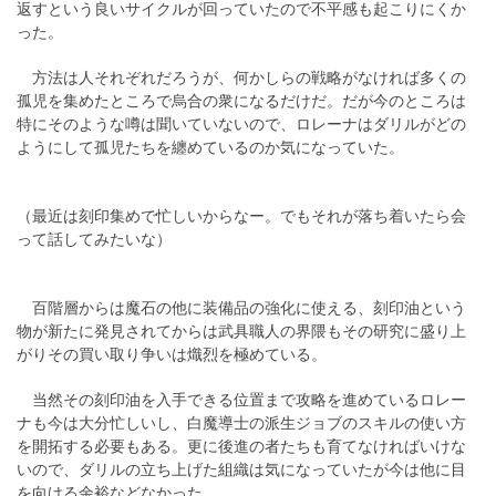
返すという良いサイクルが回っていたので不平感も起こりにくか
った。
方法は人それぞれだろうが、何かしらの戦略がなければ多くの
孤児を集めたところで烏合の衆になるだけだ。だが今のところは
特にそのような噂は聞いていないので、ロレーナはダリルがどの
ようにして孤児たちを纏めているのか気になっていた。
（最近は刻印集めで忙しいからなー。でもそれが落ち着いたら会
って話してみたいな）
百階層からは魔石の他に装備品の強化に使える、刻印油という
物が新たに発見されてからは武具職人の界隈もその研究に盛り上
がりその買い取り争いは熾烈を極めている。
当然その刻印油を入手できる位置まで攻略を進めているロレー
ナも今は大分忙しいし、白魔導士の派生ジョブのスキルの使い方
を開拓する必要もある。更に後進の者たちも育てなければいけな
いので、ダリルの立ち上げた組織は気になっていたが今は他に目
を向ける余裕などなかった。