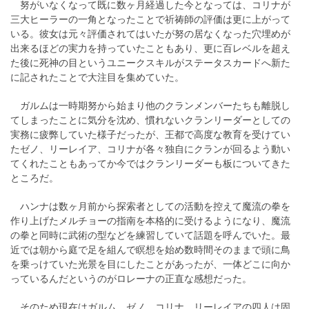
努がいなくなって既に数ヶ月経過した今となっては、コリナが
三大ヒーラーの一角となったことで祈祷師の評価は更に上がって
いる。彼女は元々評価されてはいたが努の居なくなった穴埋めが
出来るほどの実力を持っていたこともあり、更に百レベルを超え
た後に死神の目というユニークスキルがステータスカードへ新た
に記されたことで大注目を集めていた。
ガルムは一時期努から始まり他のクランメンバーたちも離脱し
てしまったことに気分を沈め、慣れないクランリーダーとしての
実務に疲弊していた様子だったが、王都で高度な教育を受けてい
たゼノ、リーレイア、コリナが各々独自にクランが回るよう動い
てくれたこともあってか今ではクランリーダーも板についてきた
ところだ。
ハンナは数ヶ月前から探索者としての活動を控えて魔流の拳を
作り上げたメルチョーの指南を本格的に受けるようになり、魔流
の拳と同時に武術の型などを練習していて話題を呼んでいた。最
近では朝から庭で足を組んで瞑想を始め数時間そのままで頭に鳥
を乗っけていた光景を目にしたことがあったが、一体どこに向か
っているんだというのがロレーナの正直な感想だった。
そのため現在はガルム、ゼノ、コリナ、リーレイアの四人は固