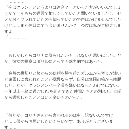
「…………」
「今はクラン、というよりは連合？ といった方がいいんでしょ
うか？ そちらの運営で忙しくしていたと聞いていましたし、ゼ
ノが散々フラれていたのも知っていたので声はかけませんでした
けど……また休日にでも会いませんか？ 今度は私がご馳走しま
すよ」
「…………」
もしかしたらコリナに謀られたかもしれないと思いはした。だ
が、彼女の提案はダリルにとっても魅力的ではあった。
突然の裏切りと努からの信頼を勝ち得たガルムから考えが浅い
と遠回しに言われたことが我慢ならず、自分は無限の輪から離脱
した。だが、クランメンバー全員を嫌いになったわけではない。
一年以上一緒に過ごしPTを組んできた仲間たちとの別れも、自分
から選択したこととはいえ辛いものだった。
「何だか、コリナさんから言われるのは申し訳ないんですけ
ど……僕からお願いしたいくらいです。ありがとうございま
す……」