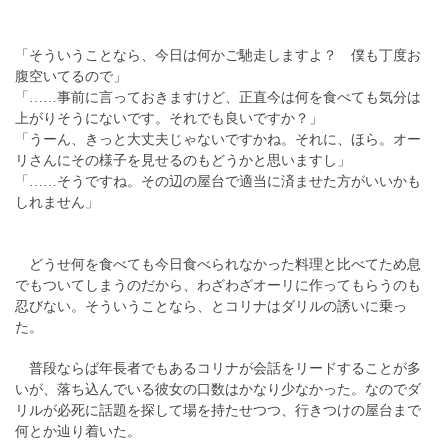
「そういうことなら、今日は何かご馳走しますよ？ 僕も丁度お
腹空いてるので」
「……事前に言っておきますけど、正直今は何を食べても気分は
上がりそうにないです。それでも良いですか？」
「うーん、きっと大丈夫じゃないですかね。それに、ほら。オー
リさんにその様子を見せるのもどうかと思いますし」
「……そうですね。その辺の屋台で適当に済ませた方がいいかも
しれません」
どうせ何を食べても今日食べられなかった料理と比べてため息
でもついてしまうのだから、わざわざオーリに作ってもらうのも
忍びない。そういうことなら、とコリナはダリルの誘いに乗っ
た。
普段ならば年長者でもあるコリナが会話をリードすることが多
いが、落ち込んでいる彼女の口数はかなり少なかった。なのでダ
リルが必死に話題を探して場を持たせつつ、行きつけの屋台まで
何とか辿り着いた。