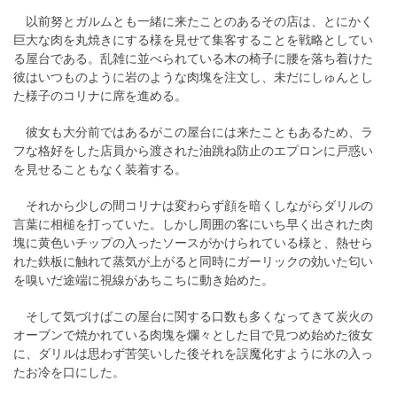
以前努とガルムとも一緒に来たことのあるその店は、とにかく
巨大な肉を丸焼きにする様を見せて集客することを戦略としてい
る屋台である。乱雑に並べられている木の椅子に腰を落ち着けた
彼はいつものように岩のような肉塊を注文し、未だにしゅんとし
た様子のコリナに席を進める。
彼女も大分前ではあるがこの屋台には来たこともあるため、ラ
フな格好をした店員から渡された油跳ね防止のエプロンに戸惑い
を見せることもなく装着する。
それから少しの間コリナは変わらず顔を暗くしながらダリルの
言葉に相槌を打っていた。しかし周囲の客にいち早く出された肉
塊に黄色いチップの入ったソースがかけられている様と、熱せら
れた鉄板に触れて蒸気が上がると同時にガーリックの効いた匂い
を嗅いだ途端に視線があちこちに動き始めた。
そして気づけばこの屋台に関する口数も多くなってきて炭火の
オーブンで焼かれている肉塊を爛々とした目で見つめ始めた彼女
に、ダリルは思わず苦笑いした後それを誤魔化すように氷の入っ
たお冷を口にした。