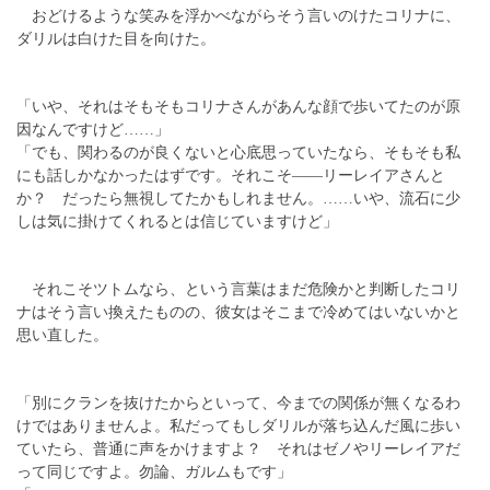
おどけるような笑みを浮かべながらそう言いのけたコリナに、
ダリルは白けた目を向けた。
「いや、それはそもそもコリナさんがあんな顔で歩いてたのが原
因なんですけど……」
「でも、関わるのが良くないと心底思っていたなら、そもそも私
にも話しかなかったはずです。それこそ――リーレイアさんと
か？ だったら無視してたかもしれません。……いや、流石に少
しは気に掛けてくれるとは信じていますけど」
それこそツトムなら、という言葉はまだ危険かと判断したコリ
ナはそう言い換えたものの、彼女はそこまで冷めてはいないかと
思い直した。
「別にクランを抜けたからといって、今までの関係が無くなるわ
けではありませんよ。私だってもしダリルが落ち込んだ風に歩い
ていたら、普通に声をかけますよ？ それはゼノやリーレイアだ
って同じですよ。勿論、ガルムもです」