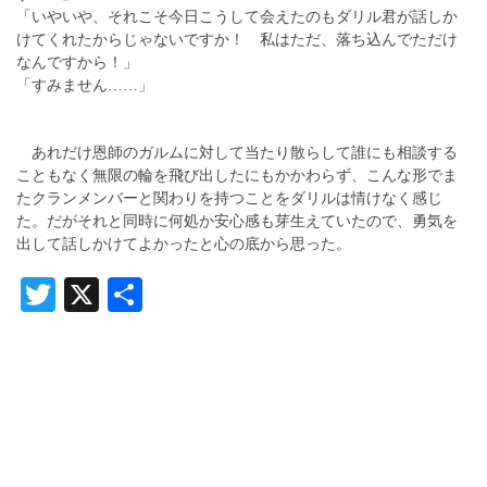
「いやいや、それこそ今日こうして会えたのもダリル君が話しか
けてくれたからじゃないですか！ 私はただ、落ち込んでただけ
なんですから！」
「すみません……」
あれだけ恩師のガルムに対して当たり散らして誰にも相談する
こともなく無限の輪を飛び出したにもかかわらず、こんな形でま
たクランメンバーと関わりを持つことをダリルは情けなく感じ
た。だがそれと同時に何処か安心感も芽生えていたので、勇気を
出して話しかけてよかったと心の底から思った。
Twitter
X
共
有