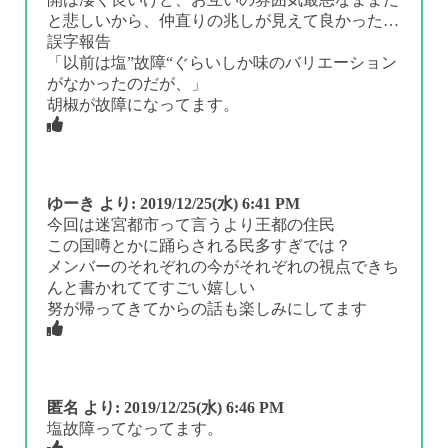
と悲しいから、仲直りの兆しが見えて良かった…
誤字報告
「以前は塩”故障“ぐらいしか味のバリエーション
がなかったのだが、」
胡椒が故障になってます。
ゆーき
より:
2019/12/25(水) 6:41 PM
今回は迷宮都市って言うより王都の住民
この国噂とかに踊らされる民多すぎでは？
メンバーのそれぞれの今がそれぞれの視点できち
んと書かれててすごい嬉しい
努が帰ってきてからの話も楽しみにしてます
匿名
より:
2019/12/25(水) 6:46 PM
塩故障ってなってます。