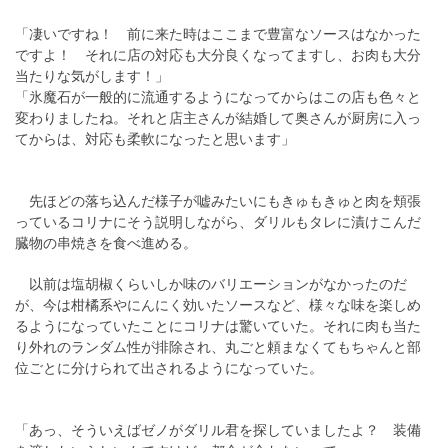
「凄いですね！ 前に来た時はここまで豊富なソースはなかった
ですよ！ それに店の対応も大分良くなってますし、お肉も大分
当たりな気がします！」
「氷魔石が一般的に流通するようになってからはこの店も色々と
変わりましたね。それと店主さんが結婚して奥さんが厨房に入っ
てからは、対応も柔軟になったと思います」
先ほどの落ち込んだ様子が嘘みたいにもきゅもきゅと肉を頬張
っているコリナにそう説明しながら、ダリルもタレに漬けこんだ
臓物の串焼きを食べ進める。
以前は塩胡椒くらいしか味のバリエーションがなかったのだ
が、今は柑橘系やにんにく効いたソースなど、様々な味を楽しめ
るようになっていたことにコリナは驚いていた。それに肉も当た
り外れのランダム性が排除され、丸ごと頼まなくてもちゃんと部
位ごとに分けられて出されるようになっていた。
「あっ、そういえばゼノがダリル君を探していましたよ？ 装備