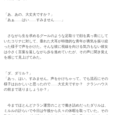
「あ、あの、大丈夫ですか？」
「あぁ……はい……すみません……」
さながら生を求めるグールのような足取りで顔を真っ青にして
いたコリナに対して、垂れた犬耳が特徴的な青年が勇気を振り絞
った様子で声をかけた。そんな彼に視線を向ける気力もない彼女
は小さく言葉を返しながら歩を進めていたが、その声に聞き覚え
を感じて見上げてみた。
「ダ、ダリル？」
「あっ、はい。すみません。声をかけちゃって。でも流石にその
様子はおかしいと思ったので……大丈夫ですか？ クランハウス
の前まで送りましょうか？」
今までほとんどクラン運営のことで働き詰めだったダリルは、
ミルルの計らいで今日は午後から久々の休暇を取っていた。その