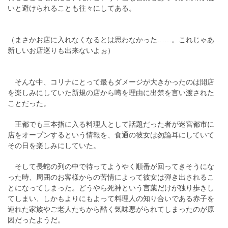
いと避けられることも往々にしてある。
（まさかお店に入れなくなるとは思わなかった……。これじゃあ
新しいお店巡りも出来ないよぉ）
そんな中、コリナにとって最もダメージが大きかったのは開店
を楽しみにしていた新規の店から噂を理由に出禁を言い渡された
ことだった。
王都でも三本指に入る料理人として話題だった者が迷宮都市に
店をオープンするという情報を、食通の彼女は勿論耳にしていて
その日を楽しみにしていた。
そして長蛇の列の中で待ってようやく順番が回ってきそうにな
った時、周囲のお客様からの苦情によって彼女は弾き出されるこ
とになってしまった。どうやら死神という言葉だけが独り歩きし
てしまい、しかもよりにもよって料理人の知り合いである赤子を
連れた家族やご老人たちから酷く気味悪がられてしまったのが原
因だったようだ。