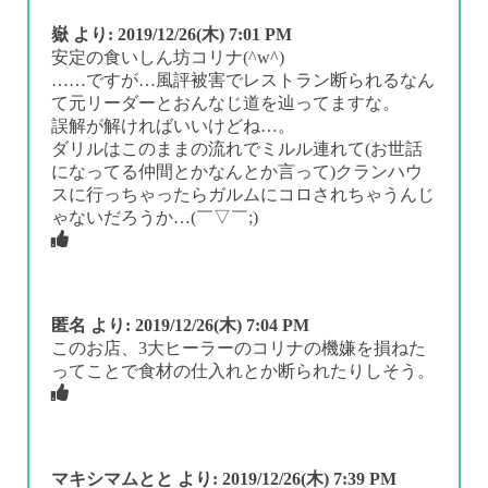
嶽
より:
2019/12/26(木) 7:01 PM
安定の食いしん坊コリナ(^w^)
……ですが…風評被害でレストラン断られるなん
て元リーダーとおんなじ道を辿ってますな。
誤解が解ければいいけどね…。
ダリルはこのままの流れでミルル連れて(お世話
になってる仲間とかなんとか言って)クランハウ
スに行っちゃったらガルムにコロされちゃうんじ
ゃないだろうか…(￣▽￣;)
匿名
より:
2019/12/26(木) 7:04 PM
このお店、3大ヒーラーのコリナの機嫌を損ねた
ってことで食材の仕入れとか断られたりしそう。
マキシマムとと
より:
2019/12/26(木) 7:39 PM