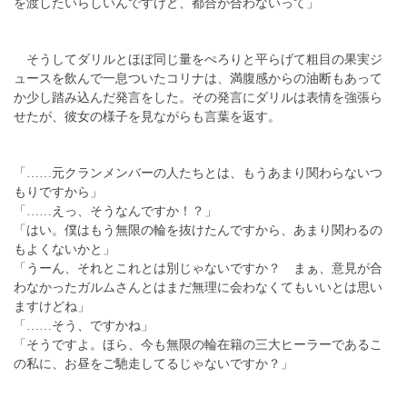
を渡したいらしいんですけど、都合が合わないって」
そうしてダリルとほぼ同じ量をぺろりと平らげて粗目の果実ジ
ュースを飲んで一息ついたコリナは、満腹感からの油断もあって
か少し踏み込んだ発言をした。その発言にダリルは表情を強張ら
せたが、彼女の様子を見ながらも言葉を返す。
「……元クランメンバーの人たちとは、もうあまり関わらないつ
もりですから」
「……えっ、そうなんですか！？」
「はい。僕はもう無限の輪を抜けたんですから、あまり関わるの
もよくないかと」
「うーん、それとこれとは別じゃないですか？ まぁ、意見が合
わなかったガルムさんとはまだ無理に会わなくてもいいとは思い
ますけどね」
「……そう、ですかね」
「そうですよ。ほら、今も無限の輪在籍の三大ヒーラーであるこ
の私に、お昼をご馳走してるじゃないですか？」