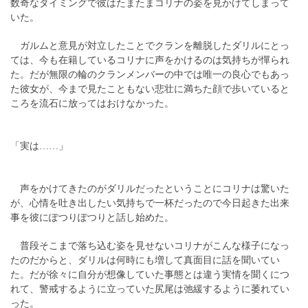
数奇なタイミングで彼はたまたまコリナの姿を見かけてしまって
いた。
ガルムと意見が対立したことでクランを離脱したダリルにとっ
ては、今も在籍しているコリナに声をかけるのは気持ちが憚られ
た。だが無限の輪のクランメンバーの中では唯一の良心でもあっ
た彼女が、今まで見たこともない悲壮に満ちた顔で歩いていると
ころを流石に放ってはおけなかった。
「実は……」
声をかけてきたのがダリルだったということにコリナは驚いた
が、心情を吐き出したい気持ちで一杯だったので今日起きた出来
事を彼にぽつりぽつりと話し始めた。
普段そこまで落ち込む姿を見せないコリナがこんな様子になっ
たのだからと、ダリルは何時にも増して真面目に話を聞いてい
た。だが徐々に自分が想像していた事態とは違う実情を聞くにつ
れて、警戒するように立っていた尻尾は弛緩するように萎れてい
った。