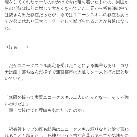
理をしてくれたオーリのおかげで今は落ち着いたものの、周囲か
らの期待は以前に増して大きくなっていた。元から祈祷師の中で
は抜きん出た存在だったが、今ではユニークスキルの存在もあっ
てか努に代わり三大ヒーラーとして挙げられることが普通になっ
た。
（はぁ……）
だがユニークスキル認定を受けたことによる弊害もあり、コリ
ナは酷く落ち込んだ様子で迷宮都市の大通りを一人とぼとぼと歩
いていた。
「無限の輪って実質ユニークスキル二人いたんだなー。そりゃ強
いわけだよ」
「頭一つ抜けてた理由もあれだったのか」
祈祷師トップの座も結局はユニークスキル頼りなどと陰で言わ
れることも増えたし、死神という不吉な言葉もあってか気味が悪