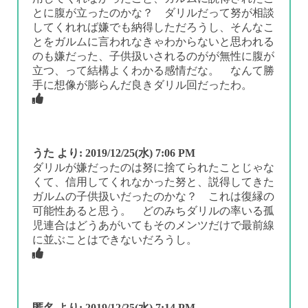
とに腹が立ったのかな？ ダリルだって努が相談
してくれれば嫌でも納得しただろうし、そんなこ
とをガルムに言われなきゃわからないと思われる
のも嫌だった、子供扱いされるのがが無性に腹が
立つ、って結構よくわかる感情だな。 なんて勝
手に想像が膨らんだ良きダリル回だったわ。
うた
より:
2019/12/25(水) 7:06 PM
ダリルが嫌だったのは努に捨てられたことじゃな
くて、信用してくれなかった努と、説得してきた
ガルムの子供扱いだったのかな？ これは復縁の
可能性あると思う。 どのみちダリルの率いる孤
児連合はどうあがいてもそのメンツだけで最前線
に並ぶことはできないだろうし。
匿名
より:
2019/12/25(水) 7:14 PM