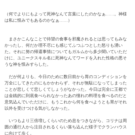
（何でよりにもよって死神なんて言葉にしたのかなぁ……。神様
は私に恨みでもあるのかなぁ……）
まさかこんなことで待望の食事を邪魔されるとは思ってもみな
かったし、何だか理不尽にも感じてふつふつとした怒りも湧い
た。それに努の帰還事情についてもガルムから多少聞いていただ
けに、ユニークスキル名に死神なんてワードを入れた性格の悪そ
うな神を恨みすらした。
だが何よりも、今日のために数日前から胃のコンディションを
万全にしてきたのにもかかわらず、それが無駄になってしまった
ことが悲しくて悲しくてしょうがなかった。今日は完全に王都で
は金銭的に到底食べられなかったあの憧れの料理を食べるのだと
意気込んでいただけに、もうこれから何を食べようとも胃がそれ
以外を受けつける気がしなかった。
いつもより三倍増しくらいのため息をつきながら、コリナは周
囲の通行人から注目されるくらい落ち込んだ様子でクランハウス
に向けて歩く。