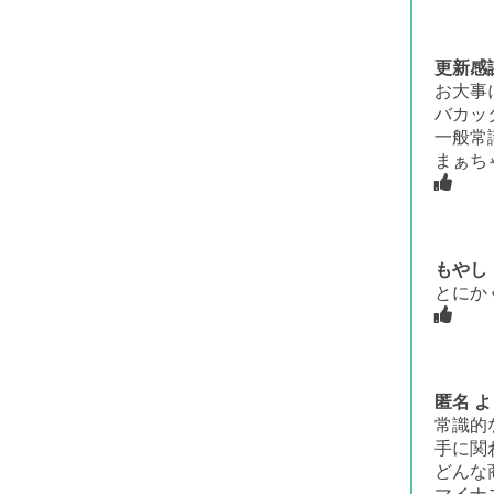
更新感
お大事
バカッ
一般常
まぁち
もやし
とにか
匿名
よ
常識的
手に関
どんな