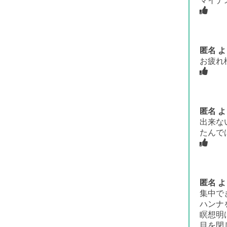
マイナ
匿名
よ
お疲れ
匿名
よ
出来な
たんで
匿名
よ
集中で
ハンナ
瞑想明
目を閉