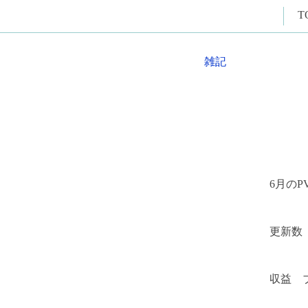
T
雑記
6月のPV
更新数
収益 