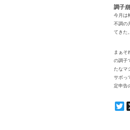
調子
今月は
不調の
てきた
まぁそ
の調子
たなマ
サボっ
定申告
T