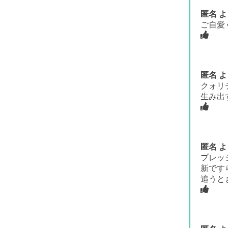
匿名
よ
ご自愛
匿名
よ
クォリ
生み出
匿名
よ
プレッ
新です
追うと