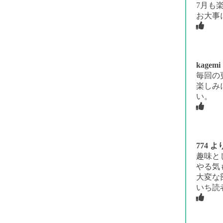
7月も
お大事
kagemi
毎回の
楽しみ
い。
774
より
趣味と
やる気
大変な
いち読