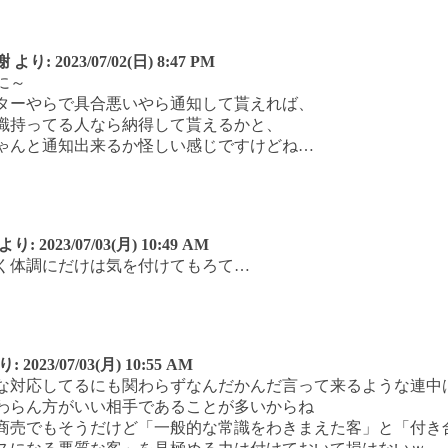
謝
より:
2023/07/02(日) 8:47 PM
に～
ターやらで具合悪いやら通知して貰えれば、
識持ってる人なら納得して貰えるかと、
ゃんと通知出来るか怪しい感じですけどね…
より:
2023/07/03(月) 10:49 AM
く体調にだけは気を付けてもろて…
り:
2023/07/03(月) 10:55 AM
な対応してるにも関わらずなんだかんだ言って来るような連中
わらん方がいい相手であることが多いからね
商売でもそうだけど「一般的な常識をわきまえた客」と「付き