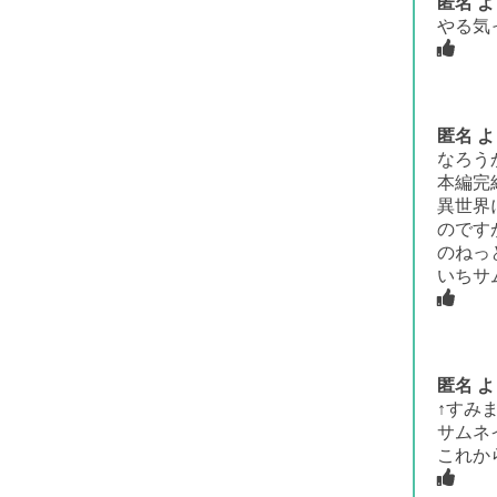
匿名
よ
やる気
匿名
よ
なろう
本編完
異世界
のです
のねっ
いちサ
匿名
よ
↑すみ
サムネ
これか