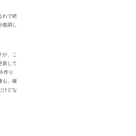
るわで絶
分復調し
すが、こ
更新して
ネ作り
修も。確
だけどな