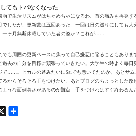
崩してもトバなくなった
梅雨で生活リズムがはちゃめちゃになるわ、首の痛みも再発す
月でしたが、更新数は五回あった。一回は日の巡りにしても大
。一ヶ月無断休載していた者の姿か？これが……
れでも周囲の更新ペースに焦って自己嫌悪に陥ることもありま
で過去の自分を目標に頑張っていきたい。大学生の時よく毎日
ジで……。ヒカルの碁みたいにSaiでも憑いてたのか。あとサム
てるからそろそろ手をつけたい。あとブログのちょっとした改
のような面倒臭さがあるのが難点。手をつければすぐ終わるん
witter
X
共
有