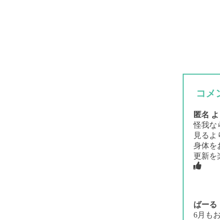
コメ
匿名
よ
怪我な
見るより
身体を
更新を
ばーる
6月も