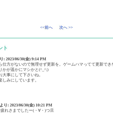
<<前へ
次へ >>
ント
り:
2023/06/30(金) 9:14 PM
ら仕方がないので無理せず更新を。ゲームハマってて更新でき
かが遥かにマシかと(^_^;)
お大事にして下さいね。
楽しみにしています。
より:
2023/06/30(金) 10:21 PM
お疲れさまでしたー(・∀・)つ旦