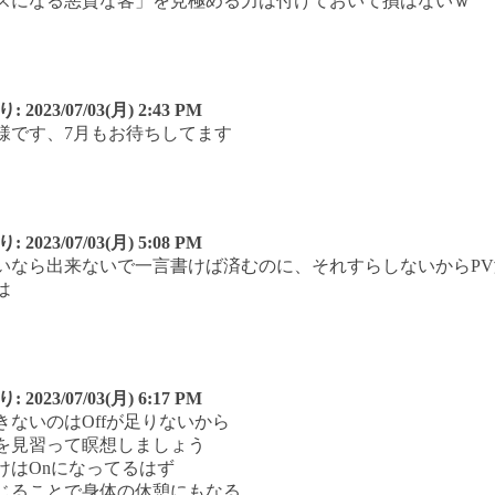
スになる悪質な客」を見極める力は付けておいて損はないｗ
り:
2023/07/03(月) 2:43 PM
様です、7月もお待ちしてます
り:
2023/07/03(月) 5:08 PM
いなら出来ないで一言書けば済むのに、それすらしないからPV
は
り:
2023/07/03(月) 6:17 PM
きないのはOffが足りないから
を見習って瞑想しましょう
けはOnになってるはず
じることで身体の休憩にもなる