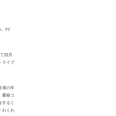
。PV
して四月
トライブ
冷凍の年
』書籍コ
金するく
！わくわ