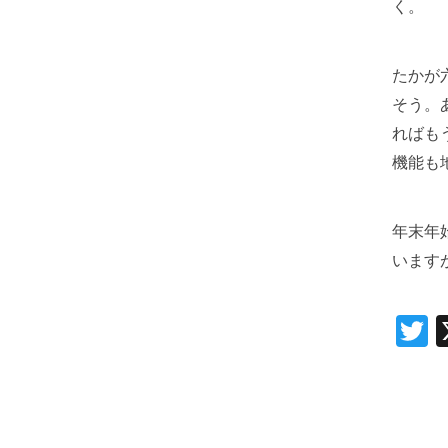
く。
たかが
そう。
ればも
機能も
年末年
います
T