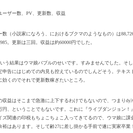
ユーザー数、PV、更新数、収益
ー数（小説家になろう、におけるブクマのようなもの）は88,726
16,985。更新は三回。収益は約60000円でした。
という結果はウマ娘バブルのせいです。すみませんでした。そ
定申告にはじめての内見も控えているのでしんどそう。テキス
に効くのでそれで更新数稼ぎたいところ。
の収益はそこまで急激に上下するわけでもないので、つまりdy
2万円、ということでもないです。これに『ライブダンジョン！
イズ関連の印税もちょこちょこ入ってきてるので、ウマ娘に課
余裕はあります。そして齢27に差し掛かる手前で遂に実家卒業