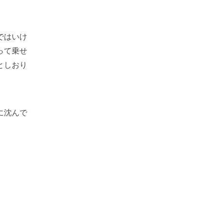
ではいけ
って乗せ
としおり
に沈んで