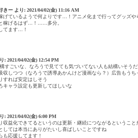
好きー
より:
2021/04/02(金) 11:16 AM
稼げているようで何よりです…！アニメ化まで行ってグッズや
と稼げるはず…！……多分。
してます…！
り:
2021/04/02(金) 12:54 PM
結構すごいな、なろうで見てても気づいてない人も結構いそうだ
吸収しつつ（なろうで誘導あかんけど漫画なら？）広告もうち
りすれば安定はしそう
ろキャラ設定も更新してほしいな
り:
2021/04/02(金) 6:00 PM
り収益化できてるというのは更新・継続につながるということ
としては本当にありがたいし喜ばしいことですね
らも応援してます！