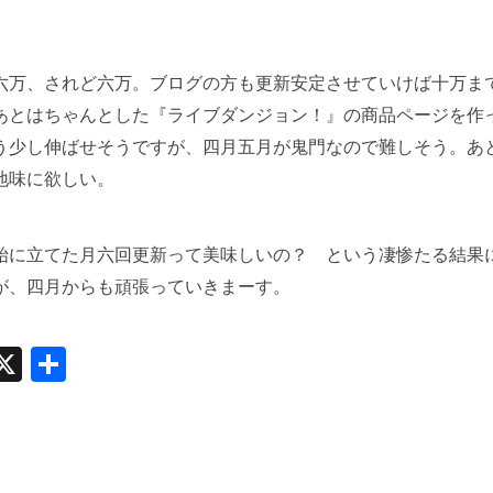
六万、されど六万。ブログの方も更新安定させていけば十万ま
あとはちゃんとした『ライブダンジョン！』の商品ページを作
う少し伸ばせそうですが、四月五月が鬼門なので難しそう。あ
地味に欲しい。
始に立てた月六回更新って美味しいの？ という凄惨たる結果
が、四月からも頑張っていきまーす。
witter
X
共
有