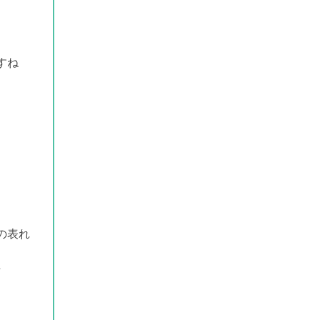
すね
の表れ
た