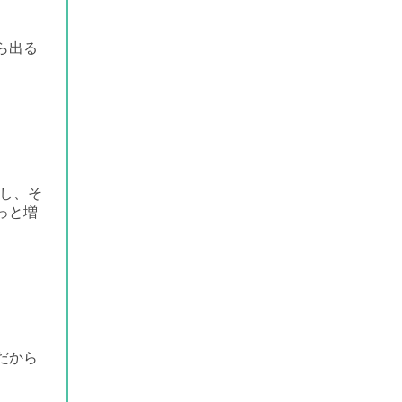
ら出る
し、そ
っと増
だから