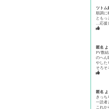
ツトム
順調に
ともっ
…応援
匿名
よ
PV数
のへん
やした
そろそ
匿名
よ
きっち
一読者
これか