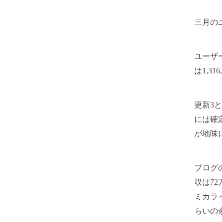
三月の
ユーザ
は1,3
更新3
には確
が地味
ブログ
収は7
ミカラ
らいの