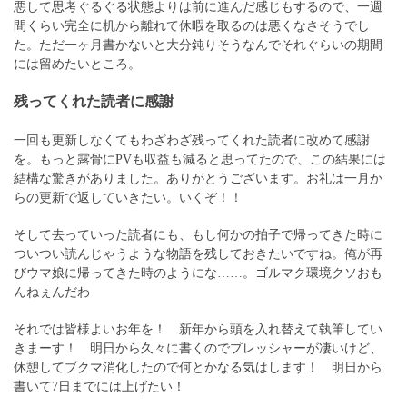
悪して思考ぐるぐる状態よりは前に進んだ感じもするので、一週
間くらい完全に机から離れて休暇を取るのは悪くなさそうでし
た。ただ一ヶ月書かないと大分鈍りそうなんでそれぐらいの期間
には留めたいところ。
残ってくれた読者に感謝
一回も更新しなくてもわざわざ残ってくれた読者に改めて感謝
を。もっと露骨にPVも収益も減ると思ってたので、この結果には
結構な驚きがありました。ありがとうございます。お礼は一月か
らの更新で返していきたい。いくぞ！！
そして去っていった読者にも、もし何かの拍子で帰ってきた時に
ついつい読んじゃうような物語を残しておきたいですね。俺が再
びウマ娘に帰ってきた時のようにな……。ゴルマク環境クソおも
んねぇんだわ
それでは皆様よいお年を！ 新年から頭を入れ替えて執筆してい
きまーす！ 明日から久々に書くのでプレッシャーが凄いけど、
休憩してブクマ消化したので何とかなる気はします！ 明日から
書いて7日までには上げたい！