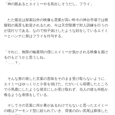
「神の眼あるとエイミーやる気出しそうだし。フライ」
ただ最近は探索以外の映像も需要が高い昨今の神台市場では模
擬戦の風景も歓迎されるため、今は天空階層で対人訓練を行うの
が流行りである。なので拍子抜けしたような顔をしているエイミ
ーとハンナに努はフライを付与する。
「それに、無限の輪最弱の僕にエイミーが負かされる映像を届け
るのもどうかと思うしね」
「……？」
そんな努の発した言葉の意味をそのまま受け取らないように、
エイミーはゆっくりと小首を傾げた。だがいくら咀嚼したところ
で小馬鹿にしたような発言にしか受け取れず、当人の彼も何処か
侮るような表情をしている。
そしてその言葉に何か裏があるわけでもないと思ったエイミー
の瞳はアーモンド型に絞られていき、背後の白い尻尾は膨張した