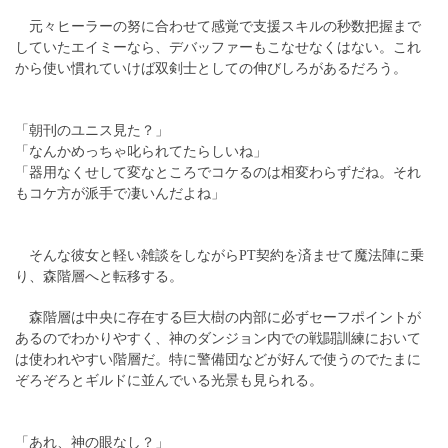
元々ヒーラーの努に合わせて感覚で支援スキルの秒数把握まで
していたエイミーなら、デバッファーもこなせなくはない。これ
から使い慣れていけば双剣士としての伸びしろがあるだろう。
「朝刊のユニス見た？」
「なんかめっちゃ叱られてたらしいね」
「器用なくせして変なところでコケるのは相変わらずだね。それ
もコケ方が派手で凄いんだよね」
そんな彼女と軽い雑談をしながらPT契約を済ませて魔法陣に乗
り、森階層へと転移する。
森階層は中央に存在する巨大樹の内部に必ずセーフポイントが
あるのでわかりやすく、神のダンジョン内での戦闘訓練において
は使われやすい階層だ。特に警備団などが好んで使うのでたまに
ぞろぞろとギルドに並んでいる光景も見られる。
「あれ、神の眼なし？」