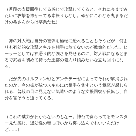
（普段の支援回復してる感じで攻撃してくると。それに今までみ
たいに攻撃を怖がってる素振りもなし。確かにこれなら丸まるだ
けの亀さんからは卒業だね）
努の対人戦は自身の被弾を極端に恐れることもそうだが、何よ
りも有効的な攻撃スキルを相手に放てないのが致命的だった。ヒ
ーラーとしては神憑り的な強さを見せるのに、対人戦になるとま
るで武器を初めて持った王都の箱入り娘みたいな立ち回りにな
る。
だが先のオルファン戦とアンチテーゼによってそれが解消され
たのか、今の彼が放つスキルには相手を倒すという気概が感じら
れる。普段の目に見えない気遣いのような支援回復が反転し、自
分を害そうと迫ってくる。
（これの威力がわからないのもなー。神台で食らってるモンスタ
ー見た感じ、遅効性の毒っぽいから突っ込んでもいいんだけ
ど……）