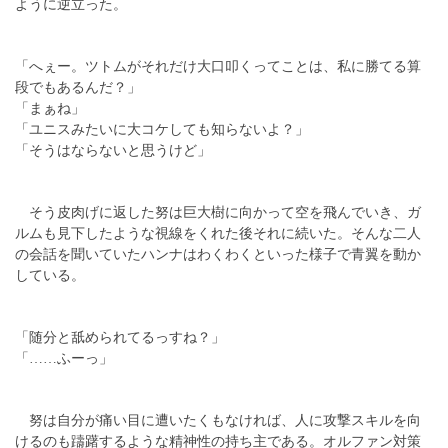
ように逆立った。
「へぇー。ツトムがそれだけ大口叩くってことは、私に勝てる算
段でもあるんだ？」
「まぁね」
「ユニスみたいに大コケしても知らないよ？」
「そうはならないと思うけど」
そう皮肉げに返した努は巨大樹に向かって空を飛んでいき、ガ
ルムも見下したような視線をくれた後それに続いた。そんな二人
の会話を聞いていたハンナはわくわくといった様子で青翼を動か
している。
「随分と舐められてるっすね？」
「……ふーっ」
努は自分が痛い目に遭いたくもなければ、人に攻撃スキルを向
けるのも躊躇するような精神性の持ち主である。オルファン対策