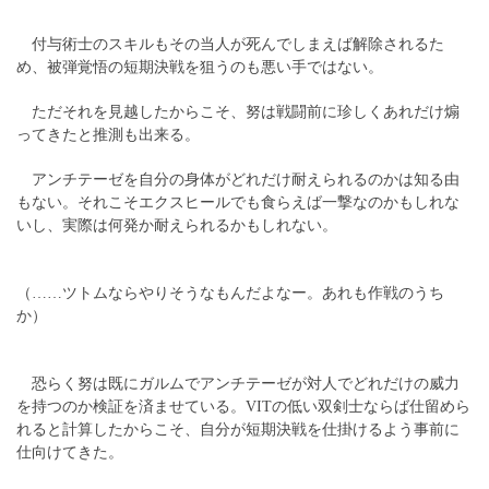
付与術士のスキルもその当人が死んでしまえば解除されるた
め、被弾覚悟の短期決戦を狙うのも悪い手ではない。
ただそれを見越したからこそ、努は戦闘前に珍しくあれだけ煽
ってきたと推測も出来る。
アンチテーゼを自分の身体がどれだけ耐えられるのかは知る由
もない。それこそエクスヒールでも食らえば一撃なのかもしれな
いし、実際は何発か耐えられるかもしれない。
（……ツトムならやりそうなもんだよなー。あれも作戦のうち
か）
恐らく努は既にガルムでアンチテーゼが対人でどれだけの威力
を持つのか検証を済ませている。VITの低い双剣士ならば仕留めら
れると計算したからこそ、自分が短期決戦を仕掛けるよう事前に
仕向けてきた。