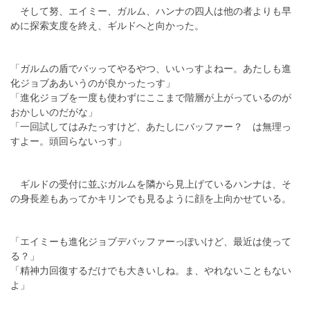
そして努、エイミー、ガルム、ハンナの四人は他の者よりも早
めに探索支度を終え、ギルドへと向かった。
「ガルムの盾でバッってやるやつ、いいっすよねー。あたしも進
化ジョブああいうのが良かったっす」
「進化ジョブを一度も使わずにここまで階層が上がっているのが
おかしいのだがな」
「一回試してはみたっすけど、あたしにバッファー？ は無理っ
すよー。頭回らないっす」
ギルドの受付に並ぶガルムを隣から見上げているハンナは、そ
の身長差もあってかキリンでも見るように顔を上向かせている。
「エイミーも進化ジョブデバッファーっぽいけど、最近は使って
る？」
「精神力回復するだけでも大きいしね。ま、やれないこともない
よ」