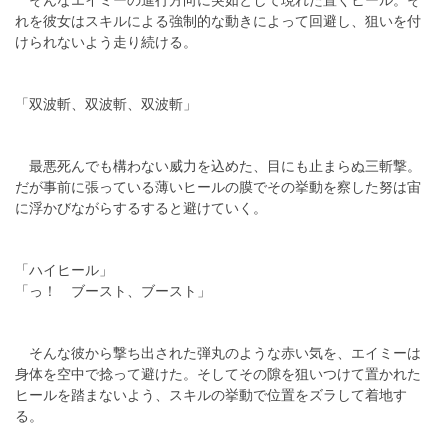
そんなエイミーの進行方向に突如として現れた置くヒール。そ
れを彼女はスキルによる強制的な動きによって回避し、狙いを付
けられないよう走り続ける。
「双波斬、双波斬、双波斬」
最悪死んでも構わない威力を込めた、目にも止まらぬ三斬撃。
だが事前に張っている薄いヒールの膜でその挙動を察した努は宙
に浮かびながらするすると避けていく。
「ハイヒール」
「っ！ ブースト、ブースト」
そんな彼から撃ち出された弾丸のような赤い気を、エイミーは
身体を空中で捻って避けた。そしてその隙を狙いつけて置かれた
ヒールを踏まないよう、スキルの挙動で位置をズラして着地す
る。