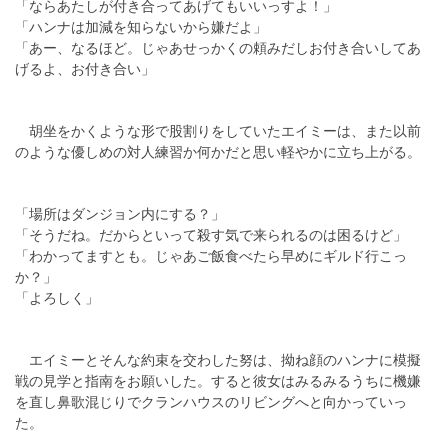
「ならあたしが付き合ってあげてもいいっすよ！」
「ハンナは加減を知らないから嫌だよ」
「あー、なるほど。じゃあせっかくの頼みだしお付き合いしてあ
げるよ、お付き合い」
胡坐をかくような形で股割りをしていたエイミーは、また以前
のような優しめの対人練習か何かだと思い軽やかに立ち上がる。
「場所はダンジョン内にする？」
「そうだね。だからといって殺す気で来られるのは困るけど」
「わかってますとも。じゃあご飯食べたら早めにギルド行こっ
か？」
「よろしく」
エイミーとそんな約束を交わした努は、拗ね顔のハンナに模擬
戦の見学と指南をお願いした。すると彼女はみるみるうちに機嫌
を直し鼻歌混じりでクランハウスのリビングへと向かっていっ
た。