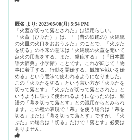
匿名
より:
2023/05/08(月) 5:54 PM
「火蓋が切って落とされた」は誤用らしい。
「火蓋（ひぶた）」は、「（昔の鉄砲の）火縄銃
の火皿の火口をおおうふた」のことで、「火ぶた
を切る」の本来の意味は「火縄銃の火蓋を開いて
点火の用意をする。また、発砲する」（『日本国
語大辞典』小学館）ことです。これが転じて「物
事に着手する。行動を開始する。競技や戦いを始
める」という意味で使われるようになりました。
この「火ぶたを切る」という言い方が「火ぶたを
切って落とす」「火ぶたが切って落とされた」と
いうように誤って使われるようになったのは、類
語の「幕を切って落とす」との混用からとみられ
ます。この種の表現で「幕」を使う場合は「幕を
切る」または「幕を切って落とす」ですが、「火
ぶた」の場合は「切る」だけで「落とす」必要は
ありません。