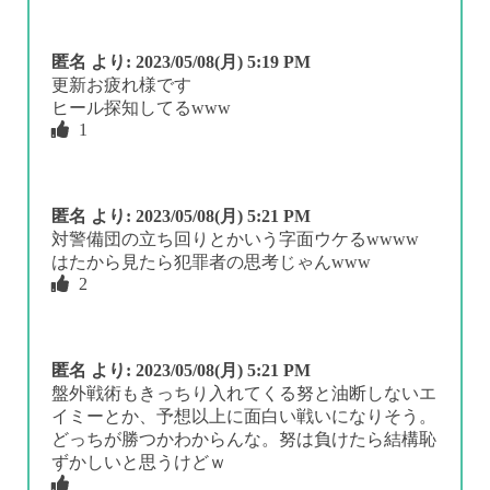
匿名
より:
2023/05/08(月) 5:19 PM
更新お疲れ様です
ヒール探知してるwww
1
匿名
より:
2023/05/08(月) 5:21 PM
対警備団の立ち回りとかいう字面ウケるwwww
はたから見たら犯罪者の思考じゃんwww
2
匿名
より:
2023/05/08(月) 5:21 PM
盤外戦術もきっちり入れてくる努と油断しないエ
イミーとか、予想以上に面白い戦いになりそう。
どっちが勝つかわからんな。努は負けたら結構恥
ずかしいと思うけどｗ