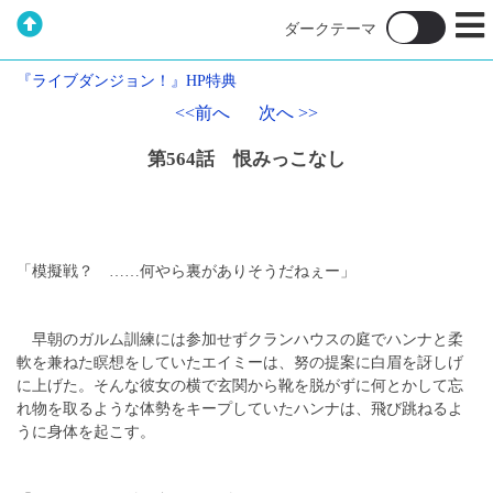
『ライブダンジョン！』HP特典
<<前へ
次へ >>
第564話 恨みっこなし
「模擬戦？ ……何やら裏がありそうだねぇー」
早朝のガルム訓練には参加せずクランハウスの庭でハンナと柔
軟を兼ねた瞑想をしていたエイミーは、努の提案に白眉を訝しげ
に上げた。そんな彼女の横で玄関から靴を脱がずに何とかして忘
れ物を取るような体勢をキープしていたハンナは、飛び跳ねるよ
うに身体を起こす。