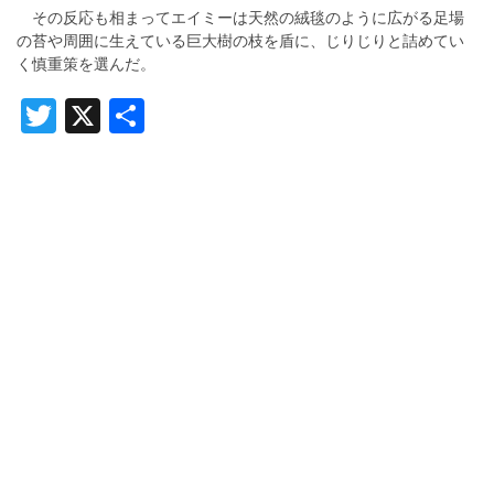
その反応も相まってエイミーは天然の絨毯のように広がる足場
の苔や周囲に生えている巨大樹の枝を盾に、じりじりと詰めてい
く慎重策を選んだ。
Twitter
X
共
有