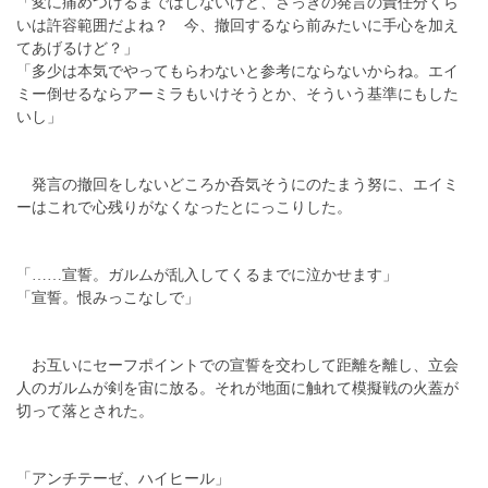
「変に痛めつけるまではしないけど、さっきの発言の責任分くら
いは許容範囲だよね？ 今、撤回するなら前みたいに手心を加え
てあげるけど？」
「多少は本気でやってもらわないと参考にならないからね。エイ
ミー倒せるならアーミラもいけそうとか、そういう基準にもした
いし」
発言の撤回をしないどころか呑気そうにのたまう努に、エイミ
ーはこれで心残りがなくなったとにっこりした。
「……宣誓。ガルムが乱入してくるまでに泣かせます」
「宣誓。恨みっこなしで」
お互いにセーフポイントでの宣誓を交わして距離を離し、立会
人のガルムが剣を宙に放る。それが地面に触れて模擬戦の火蓋が
切って落とされた。
「アンチテーゼ、ハイヒール」