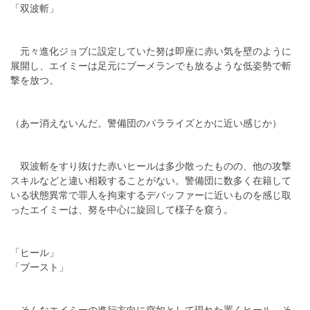
「双波斬」
元々進化ジョブに設定していた努は即座に赤い気を壁のように
展開し、エイミーは足元にブーメランでも放るような低姿勢で斬
撃を放つ。
（あー消えないんだ。警備団のパラライズとかに近い感じか）
双波斬をすり抜けた赤いヒールは多少散ったものの、他の攻撃
スキルなどと違い相殺することがない。警備団に数多く在籍して
いる状態異常で罪人を拘束するデバッファーに近いものを感じ取
ったエイミーは、努を中心に旋回して様子を窺う。
「ヒール」
「ブースト」