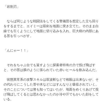
「岩割刃」
ならば同じような戦闘法をしてくる警備団を想定した立ち回り
をするまでと、エイミーは双剣を地面に突き立てた。そのまま白
線でも引くようにして地面に切り込みを入れ、巨大樹の内部にあ
る苔を引っぺがす。
「んにゃー！！」
それをちゃぶ台でも返すように探索者特有の力で投げ飛ばす
と、その苔は膜のように張られていた赤いヒールを飲み込んだ。
状態異常系の攻撃スキルは双波斬などで相殺は出来ないが、そ
の代わりにこうした苔や木などにはすんなりと吸収されていく。
そのことについては努も知ってはいたが、地面をめくりあげて投
げ飛ばしてくるとは思わなかったのか冷や汗でもかいた顔をして
いる。