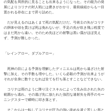
の気配を局所的に見ることも出来るようになった。その能力の発
展によりコリナの対人戦には磨きがかかり、最前線組からも一目
置かれる存在にまで昇り詰めた。
だが見えるのはあくまで死の気配だけだ。弓術士の矢がコリナ
の胴体や頭を貫けば死は免れないが、手足の先が吹き飛ぶ程度で
はまだ死から遠い。そのため先ほどの射撃は黒い靄がほぼ見え
ず、予測が難しかった。
「レインアロー。ダブルアロー」
死神の目による予測を理解したディニエルは死から遠ざけた射
撃に加え、その手数も増やした。いくら必殺の予測が出来ようが
それが全身に数十となれば全てを打ち落とすことなどできない。
コリナは雨のように降り注ぐスキルによって生み出された矢の
範囲から逃れ、その逃げ先に放たれた強烈な連射矢を両手のモー
ニングスターで瞬時に叩き落とす。
そこからは一転してコリナが圧力の強い攻めを凌ぐ苦しい形と