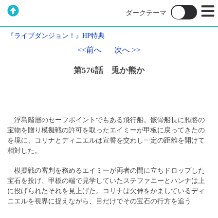
『ライブダンジョン！』HP特典
<<前へ
次へ >>
第576話 兎か熊か
浮島階層のセーフポイントでもある飛行船。骸骨船長に賄賂の
宝物を贈り模擬戦の許可を取ったエイミーが甲板に戻ってきたの
を境に、コリナとディニエルは宣誓を交わし一定の距離を開けて
相対した。
模擬戦の審判を務めるエイミーが両者の間に立ちドロップした
宝石を投げ、甲板の端で見学していたステファニーとハンナは上
に投げられたそれを見上げた。コリナは欠伸をかましているディ
ニエルを視界に捉えながら、目だけでその宝石の行方を追う