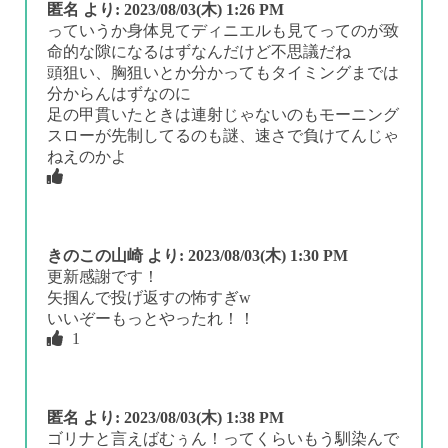
匿名
より:
2023/08/03(木) 1:26 PM
っていうか身体見てディニエルも見てってのが致
命的な隙になるはずなんだけど不思議だね
頭狙い、胸狙いとか分かってもタイミングまでは
分からんはずなのに
足の甲貫いたときは連射じゃないのもモーニング
スローが先制してるのも謎、速さで負けてんじゃ
ねえのかよ
きのこの山崎
より:
2023/08/03(木) 1:30 PM
更新感謝です！
矢掴んで投げ返すの怖すぎw
いいぞーもっとやったれ！！
1
匿名
より:
2023/08/03(木) 1:38 PM
ゴリナと言えばむぅん！ってくらいもう馴染んで