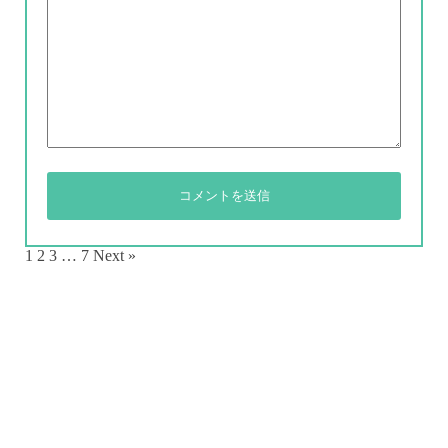
1
2
3
…
7
Next »