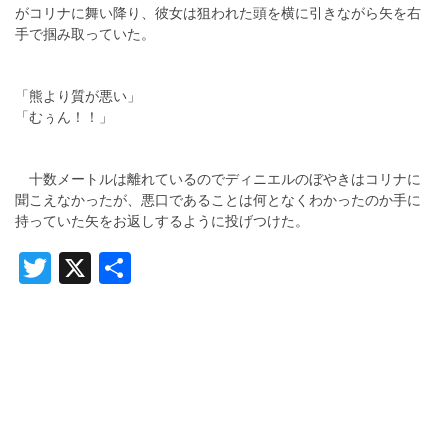
がコリナに舞い降り、彼女は狙われた頭を横に引きながら矢を右
手で掴み取っていた。
「熊より質が悪い」
「むぅん！！」
十数メートルは離れているのでディニエルのぼやきはコリナに
聞こえなかったが、悪口であることは何となくわかったのか手に
持っていた矢をお返しするように投げつけた。
Twitter
X
共
有