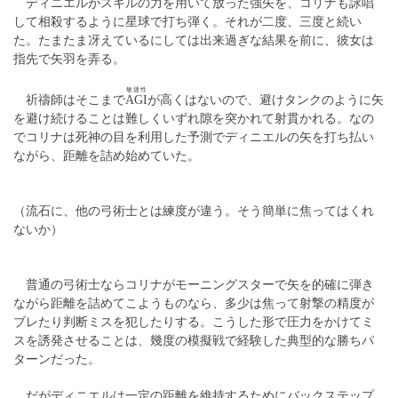
ディニエルがスキルの力を用いて放った強矢を、コリナも詠唱
して相殺するように星球で打ち弾く。それが二度、三度と続い
た。たまたま冴えているにしては出来過ぎな結果を前に、彼女は
指先で矢羽を弄る。
敏捷性
祈禱師はそこまで
AGI
が高くはないので、避けタンクのように矢
を避け続けることは難しくいずれ隙を突かれて射貫かれる。なの
でコリナは死神の目を利用した予測でディニエルの矢を打ち払い
ながら、距離を詰め始めていた。
（流石に、他の弓術士とは練度が違う。そう簡単に焦ってはくれ
ないか）
普通の弓術士ならコリナがモーニングスターで矢を的確に弾き
ながら距離を詰めてこようものなら、多少は焦って射撃の精度が
ブレたり判断ミスを犯したりする。こうした形で圧力をかけてミ
スを誘発させることは、幾度の模擬戦で経験した典型的な勝ちパ
ターンだった。
だがディニエルは一定の距離を維持するためにバックステップ