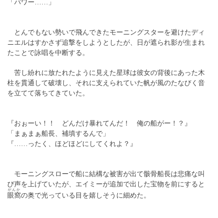
「パワー……」
とんでもない勢いで飛んできたモーニングスターを避けたディ
ニエルはすかさず追撃をしようとしたが、日が遮られ影が生まれ
たことで詠唱を中断する。
苦し紛れに放たれたように見えた星球は彼女の背後にあった木
柱を貫通して破壊し、それに支えられていた帆が風のたなびく音
を立てて落ちてきていた。
『おぉーい！！ どんだけ暴れてんだ！ 俺の船がー！？』
「まぁまぁ船長、補填するんで」
『……ったく、ほどほどにしてくれよ？』
モーニングスローで船に結構な被害が出て骸骨船長は悲痛な叫
び声を上げていたが、エイミーが追加で出した宝物を前にすると
がんか
眼窩
の奥で光っている目を嬉しそうに細めた。