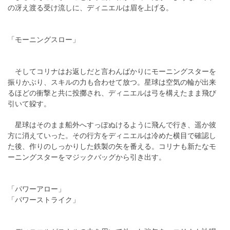
の冴え渡る受け流しに、ディニエルは眉を上げる。
「モーニングスロー」
そしてコリナはお返しだと言わんばかりにモーニングスターを
振りかぶり、スキルの力も合わせて放つ。星球は空気の輪が出来
るほどの衝撃と共に投擲され、ディニエルは弓を構えたまま飛び
引いて躱す。
星球はそのまま船外へすっぽぬけるように飛んで行き、遥か彼
方に消えていった。その行方をディニエルは冷めた横目で確認し
た後、作りのしっかりした鉄製の矢を番える。コリナも新たなモ
ーニングスターをマジックバッグから引き出す。
「パワーアロー」
「パワーストライク」