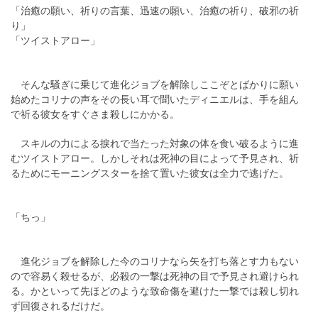
「治癒の願い、祈りの言葉、迅速の願い、治癒の祈り、破邪の祈
り」
「ツイストアロー」
そんな騒ぎに乗じて進化ジョブを解除しここぞとばかりに願い
始めたコリナの声をその長い耳で聞いたディニエルは、手を組ん
で祈る彼女をすぐさま殺しにかかる。
スキルの力による捩れで当たった対象の体を食い破るように進
むツイストアロー。しかしそれは死神の目によって予見され、祈
るためにモーニングスターを捨て置いた彼女は全力で逃げた。
「ちっ」
進化ジョブを解除した今のコリナなら矢を打ち落とす力もない
ので容易く殺せるが、必殺の一撃は死神の目で予見され避けられ
る。かといって先ほどのような致命傷を避けた一撃では殺し切れ
ず回復されるだけだ。