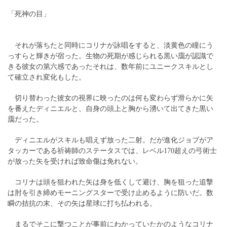
「死神の目」
それが落ちたと同時にコリナが詠唱をすると、淡黄色の瞳にう
っすらと輝きが宿った。生物の死期が感じられる黒い靄が認識で
きる彼女の第六感であったそれは、数年前にユニークスキルとし
て確立され変化もした。
切り替わった彼女の視界に映ったのは何も変わらず滑らかに矢
を番えたディニエルと、自身の頭上と胸から湧いて出てきた黒い
靄だった。
ディニエルがスキルも唱えず放った二射。だが進化ジョブがア
タッカーである祈祷師のステータスでは、レベル170超えの弓術士
が放った矢を受ければ致命傷は免れない。
コリナは頭を狙われた矢は身を低くして避け、胸を狙った追撃
は肘を引き締めモーニングスターで受け止めるように防いだ。数
瞬の拮抗の末、その矢は星球に打ち払われる。
まるでそこに撃つことが事前にわかっていたかのようなコリナ