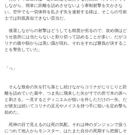
しながら、簡単に距離を詰めさせないよう牽制射撃を欠かさな
い。空中でも一切体幹を乱さず矢を連射する様は、そこらの弓術
士では到底真似できない芸当だ。
後退しながらの射撃はどうしても精度が劣るので、攻め側はど
うせ急所には当たらないと割り切って詰めることが多い。だがコ
リナの腹や額からは黒い靄が現れ、それをすれば勝負が決するこ
とを警告していた。
「っ」
そんな致命の矢を打ち落とし続けながらコリナがじりじりと距
離を詰めていた最中、つま先に飛来した矢が寸での所で木の床へ
と刺さる。一見するとディニエルが狙いを外しただけの一矢。だ
が彼女は続いてコリナの足元やメイスを持つ手に狙いを定め撃ち
始めた。
死神の目で見えるのは死の気配。それは神のダンジョンで扱う
につれて他人からモンスター、はたまた自分の死期すら把握しそ