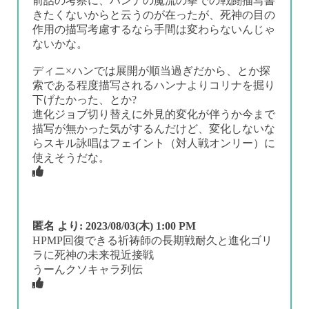
前話の考察に、ハンナの魔流の拳での戦闘描写書
きたくないからと云うのが在ったが、死神の目の
作用の描写考慮するなら手間は変わらないんじゃ
ないかな。
ディニ×ハンでは展開が順当過ぎだから、とか探
索である程度描写されるハンナよりコリナを掘り
下げたかった、とか?
進化ジョブ切り替えに外見的変化が伴うか今まで
描写が無かった気がするんだけど、変化しないな
らスキル詠唱はフェイント（対人戦オンリー）に
使えそうだな。
匿名
より:
2023/08/03(木) 1:00 PM
HPMP回復できる祈祷師の長期戦耐久と進化ゴリ
ラに死神の未来視近接戦
うーんクソキャラ列伝