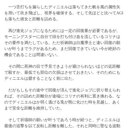
一つ舌打ちを漏らしたディニエルは落ちてきた帆を風の属性矢
を用いて吹き飛ばし、視界を確保する。そして先ほどと比べてAGI
も落ちた彼女と距離を詰める。
再び進化ジョブになるためには一定の回復量が必要であるが、
モーニングスターに自分で頭を打ち付け血を流しているコリナは
その要件を満たしている。ただ祈祷師は白魔導士と違い回復の願
いが叶うまでラグがあるため、まだ回復できていない今が絶好の
機会であることは間違いない。
その間に死神の目で予見できようが避けられないほどの近距離
で殺すか、最低でも部位の欠損はさせておきたい。そのためにも
ディニエルは臆することなく前に出た。
だがもしもその途中で回復が済んで進化ジョブに切り替えられ
れば、その詰めた距離分が途端にコリナの有利に置き換わる。な
のでディニエルはか弱く逃げる兎が熊に化けた時を見越し、あく
まで安全な距離を維持していた。
そして祈禱師の願いが叶うであろう時が経つと、ディニエルは
最後の追撃を以て反転し距離を離した。それと同時に聖なる波動