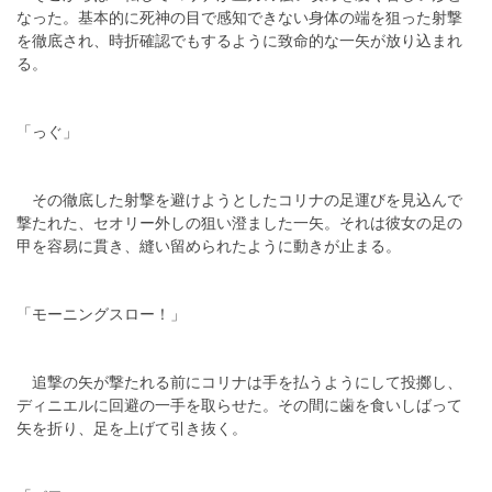
なった。基本的に死神の目で感知できない身体の端を狙った射撃
を徹底され、時折確認でもするように致命的な一矢が放り込まれ
る。
「っぐ」
その徹底した射撃を避けようとしたコリナの足運びを見込んで
撃たれた、セオリー外しの狙い澄ました一矢。それは彼女の足の
甲を容易に貫き、縫い留められたように動きが止まる。
「モーニングスロー！」
追撃の矢が撃たれる前にコリナは手を払うようにして投擲し、
ディニエルに回避の一手を取らせた。その間に歯を食いしばって
矢を折り、足を上げて引き抜く。