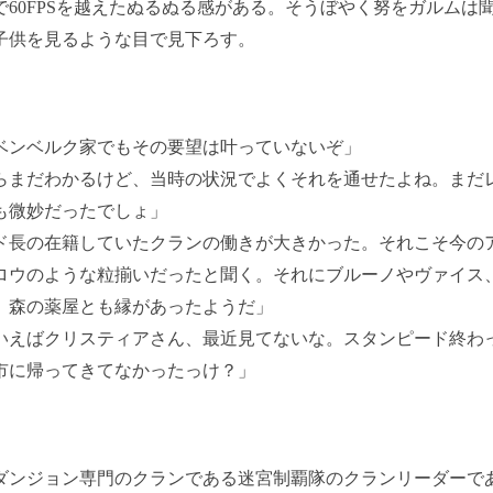
で60FPSを越えたぬるぬる感がある。そうぼやく努をガルムは
子供を見るような目で見下ろす。
ベンベルク家でもその要望は叶っていないぞ」
らまだわかるけど、当時の状況でよくそれを通せたよね。まだ
も微妙だったでしょ」
ド長の在籍していたクランの働きが大きかった。それこそ今の
ロウのような粒揃いだったと聞く。それにブルーノやヴァイス
、森の薬屋とも縁があったようだ」
いえばクリスティアさん、最近見てないな。スタンピード終わ
市に帰ってきてなかったっけ？」
ンジョン専門のクランである迷宮制覇隊のクランリーダーで