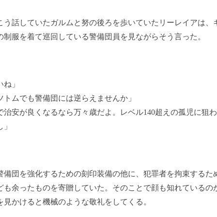
う話していたガルムと努の後ろを歩いていたリーレイアは、
の制服を着て巡回している警備団員を見ながらそう言った。
いね」
ツトムでも警備団には逆らえませんか」
で治安が良くなるなら万々歳だよ。レベル140超えの孤児に狙
し」
備団を強化するための刻印装備の他に、犯罪者を拘束するた
ども余ったものを寄贈していた。そのことで顔も知れているの
を見かけると機械のような敬礼をしてくる。