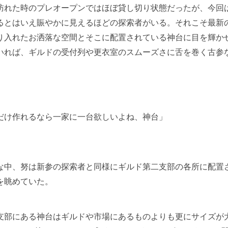
れた時のプレオープンではほぼ貸し切り状態だったが、今回
るとはいえ賑やかに見えるほどの探索者がいる。それこそ最新
り入れたお洒落な空間とそこに配置されている神台に目を輝か
いれば、ギルドの受付列や更衣室のスムーズさに舌を巻く古参
だけ作れるなら一家に一台欲しいよね、神台」
中、努は新参の探索者と同様にギルド第二支部の各所に配置
を眺めていた。
部にある神台はギルドや市場にあるものよりも更にサイズが