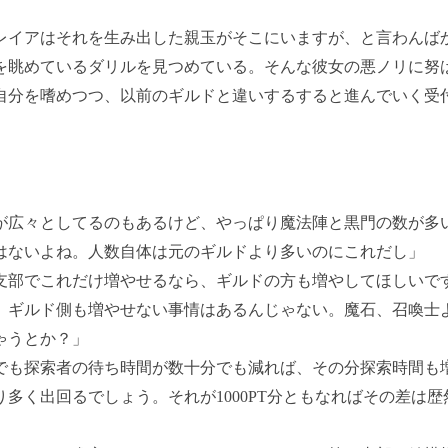
イアはそれを生み出した親玉がそこにいますが、と言わんば
を眺めているダリルを見つめている。そんな彼女の悪ノリに努
自分を嗜めつつ、以前のギルドと違いするすると進んでいく受
。
が広々としてるのもあるけど、やっぱり魔法陣と黒門の数が多
はないよね。人数自体は元のギルドより多いのにこれだし」
支部でこれだけ増やせるなら、ギルドの方も増やしてほしいで
、ギルド側も増やせない事情はあるんじゃない。魔石、召喚士
ゃうとか？」
でも探索者の待ち時間が数十分でも減れば、その分探索時間も
り多く出回るでしょう。それが1000PT分ともなればその差は歴