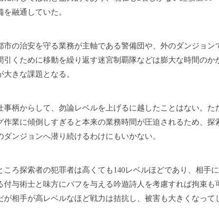
備を融通していた。
市の治安を守る業務が主軸である警備団や、外のダンジョン
間引くために移動を繰り返す迷宮制覇隊などは膨大な時間のか
が大きな課題となる。
事柄からして、勿論レベルを上げるに越したことはない。た
グ作業に傾倒しすぎると本来の業務時間が圧迫されるため、探
のダンジョンへ潜り続けるわけにもいかない。
ころ探索者の犯罪者は高くても140レベルほどであり、相手
る付与術士と味方にバフを与える吟遊詩人を考慮すれば拘束も
だが相手が高レベルなほど戦力は拮抗し、被害も大きくなって