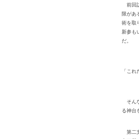
前回訪
限があ
術を取
新参も
だ。
「これ
そんな
る神台
第二支