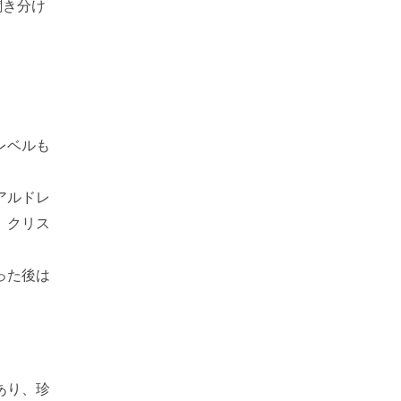
聞き分け
レベルも
アルドレ
、クリス
った後は
あり、珍