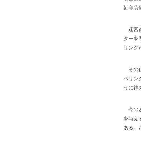
刻印装
迷宮都
ターを
リング
その仕
ベリン
うに神
今のと
を与え
ある。