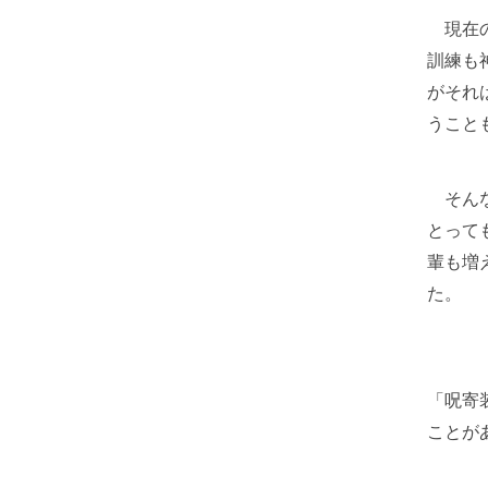
現在の
訓練も
がそれ
うこと
そんな
とって
輩も増
た。
「呪寄
ことが