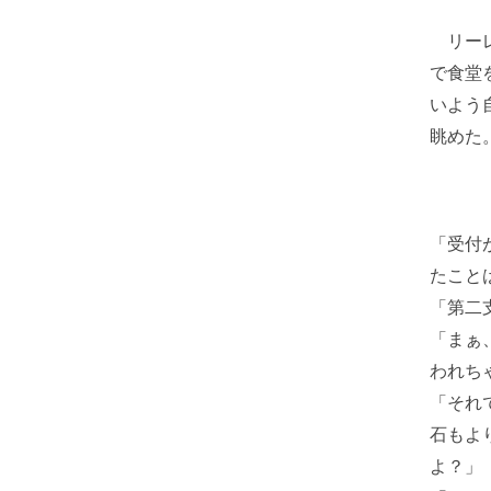
リーレ
で食堂
いよう
眺めた
「受付
たこと
「第二
「まぁ
われち
「それ
石もよ
よ？」