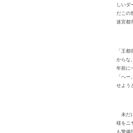
しいダ
だこの
迷宮都
「王都
からな
年前に
「へー
せよう
未だに
様をニ
も警備