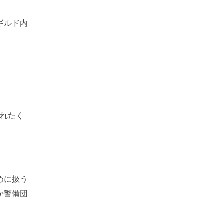
ギルド内
われたく
めに扱う
か警備団