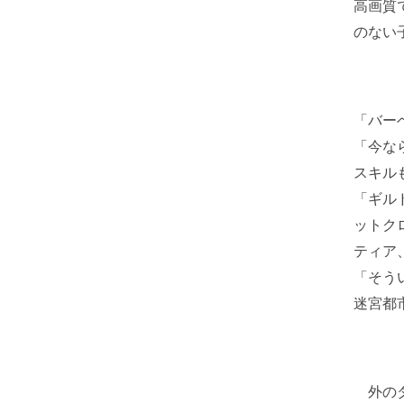
高画質
のない
「バー
「今な
スキル
「ギル
ットク
ティア
「そう
迷宮都
外のダ