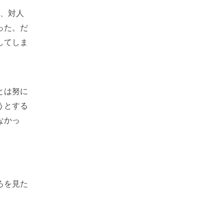
し、対人
った。だ
してしま
とは努に
うとする
なかっ
ろを見た