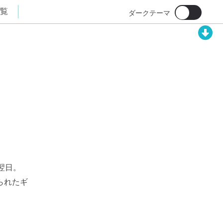
覧
翌日。
られたギ