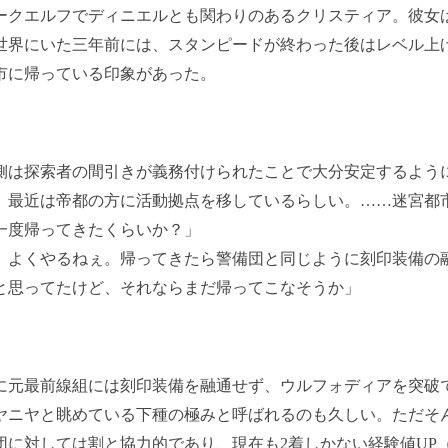
ークエルフでディニエルとも関わりのあるクリスティア。彼女
世界にいた三年前には、スタンピードが終わった後はレベル上
市に帰っている印象があった。
側は探索者の間引きが義務付けられたことで大分安定するよう
。最近は帝都の方に活動拠点を移しているらしい。……迷宮都
一度帰ってきたくらいか？」
。よくやるねぇ。帰ってきたら警備団と同じように刻印装備の
と思ってたけど、それならまだ帰ってこなそうか」
元最前線組には刻印装備を融通せず、ウルフォディアを突破
ヤニヤと眺めている下種の極みと呼ばれるのも久しい。ただそ
団に対しては割と協力的であり、現在も2着しかない経験値UP