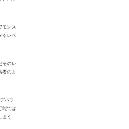
でモンス
かるレベ
だそのレ
索者のよ
にデバフ
可能では
しまう。