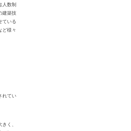
は人数制
の建築技
せている
など様々
されてい
大きく、