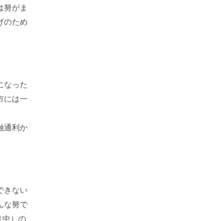
は努がま
げのため
になった
市には一
融通利か
できない
んな努で
（中）の