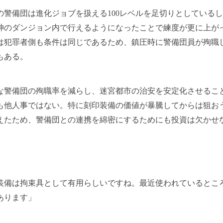
警備団は進化ジョブを扱える100レベルを足切りとしている
神のダンジョン内で行えるようになったことで練度が更に上が
は犯罪者側も条件は同じであるため、鎮圧時に警備団員が殉職
もある。
警備団の殉職率を減らし、迷宮都市の治安を安定化させるこ
も他人事ではない。特に刻印装備の価値が暴騰してからは狙お
えたため、警備団との連携を綿密にするためにも投資は欠かせ
装備は拘束具として有用らしいですね。最近使われているとこ
あります」