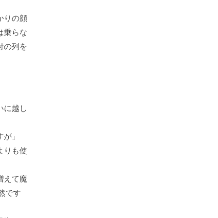
かりの顔
は乗らな
付の列を
いに越し
すが」
よりも使
増えて魔
然です