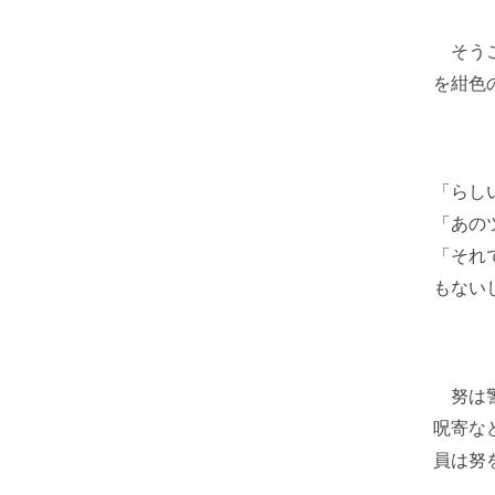
そうこ
を紺色
「らし
「あの
「それ
もない
努は警
呪寄な
員は努