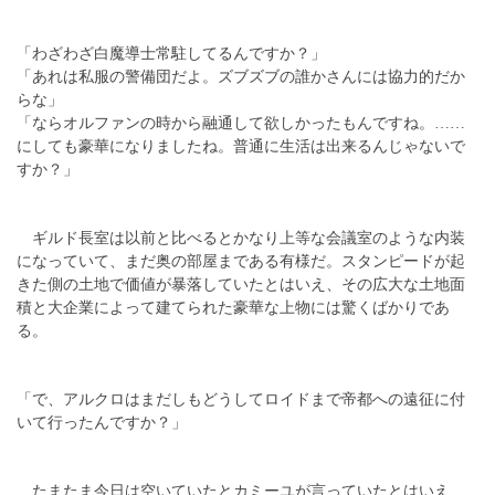
「わざわざ白魔導士常駐してるんですか？」
「あれは私服の警備団だよ。ズブズブの誰かさんには協力的だか
らな」
「ならオルファンの時から融通して欲しかったもんですね。……
にしても豪華になりましたね。普通に生活は出来るんじゃないで
すか？」
ギルド長室は以前と比べるとかなり上等な会議室のような内装
になっていて、まだ奥の部屋まである有様だ。スタンピードが起
きた側の土地で価値が暴落していたとはいえ、その広大な土地面
積と大企業によって建てられた豪華な上物には驚くばかりであ
る。
「で、アルクロはまだしもどうしてロイドまで帝都への遠征に付
いて行ったんですか？」
たまたま今日は空いていたとカミーユが言っていたとはいえ、