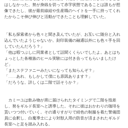
はしなかった。努が身銭を切って赤字状態であることは誰もが想
像できたし、彼が最前線組や生産職のヘイトを一手に持ってくれ
たからこそ伸び伸びと活動ができたことも理解していた。
「私も探索者から色々と聞き及んでいたが、お互いに随分と入れ
込んでいたようじゃないか。刻印装備の融通以外にも色々手を回
していたんだろう？」
「他は暇つぶしに同業者として話聞くくらいでしたよ。あとはち
ょっとした各種族のヒール実験には付き合ってもらいましたけ
ど」
「またステファニーみたいになっても知らんぞ？」
「……あれ、もしかして僕にも原因あります？」
「だろうな。詳しくは二階で話そうか？」
カミーユは飲み物が席に届けられたタイミングで二階を指差
し、努をギルド長室へと誘導した。それに彼はおかわりの珈琲を
貰いつつ付いていく。その通りすがりで紺色の制服を着た警備団
員に会釈し、白魔導士により対獣人用の防音が済まされたギルド
長室へと足を踏み入れる。