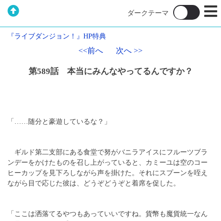
『ライブダンジョン！』HP特典
<<前へ
次へ >>
第589話 本当にみんなやってるんですか？
「……随分と豪遊しているな？」
ギルド第二支部にある食堂で努がバニラアイスにフルーツブラ
ンデーをかけたものを召し上がっていると、カミーユは空のコー
ヒーカップを見下ろしながら声を掛けた。それにスプーンを咥え
ながら目で応じた彼は、どうぞどうぞと着席を促した。
「ここは洒落てるやつもあっていいですね。貨幣も魔貨統一なん