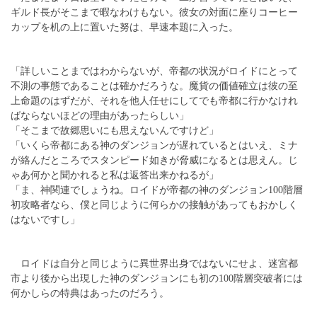
ギルド長がそこまで暇なわけもない。彼女の対面に座りコーヒー
カップを机の上に置いた努は、早速本題に入った。
「詳しいことまではわからないが、帝都の状況がロイドにとって
不測の事態であることは確かだろうな。魔貨の価値確立は彼の至
上命題のはずだが、それを他人任せにしてでも帝都に行かなけれ
ばならないほどの理由があったらしい」
「そこまで故郷思いにも思えないんですけど」
「いくら帝都にある神のダンジョンが遅れているとはいえ、ミナ
が絡んだところでスタンピード如きが脅威になるとは思えん。じ
ゃあ何かと聞かれると私は返答出来かねるが」
「ま、神関連でしょうね。ロイドが帝都の神のダンジョン100階層
初攻略者なら、僕と同じように何らかの接触があってもおかしく
はないですし」
ロイドは自分と同じように異世界出身ではないにせよ、迷宮都
市より後から出現した神のダンジョンにも初の100階層突破者には
何かしらの特典はあったのだろう。