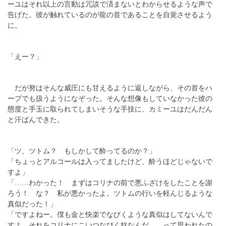
ーユはそれ以上の言動は冗談で済まないとわからせるような声で
告げた。彼が触れているのが龍の首であることを自覚させるよう
に。
「えー？」
だが努はそんな威圧にも甘えるように返しながら、その首をハ
ープでも扱うようになぞった。そんな想像もしていなかった彼の
態度と手玉に取られてしまいそうな手技に、カミーユはだんだん
と汗ばんできた。
「ツ、ツトム？ もしかして酔ってるのか？」
「ちょっとアルコールは入ってましたけど、酔うほどじゃないで
すよ」
「……わかった！ まずはコリナの前で悪ふざけをしたことを謝
ろう！ な？ 私が悪かったよ。ツトムの行いを軽んじるような
真似だった！」
「ですよねー。僕も金と快楽でなびくような真似はしてないんで
すよ。それをコリナにこいつなびく奴なんだ……って思われたの