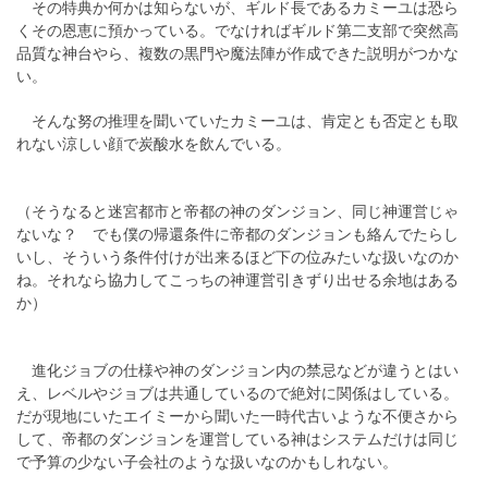
その特典か何かは知らないが、ギルド長であるカミーユは恐ら
くその恩恵に預かっている。でなければギルド第二支部で突然高
品質な神台やら、複数の黒門や魔法陣が作成できた説明がつかな
い。
そんな努の推理を聞いていたカミーユは、肯定とも否定とも取
れない涼しい顔で炭酸水を飲んでいる。
（そうなると迷宮都市と帝都の神のダンジョン、同じ神運営じゃ
ないな？ でも僕の帰還条件に帝都のダンジョンも絡んでたらし
いし、そういう条件付けが出来るほど下の位みたいな扱いなのか
ね。それなら協力してこっちの神運営引きずり出せる余地はある
か）
進化ジョブの仕様や神のダンジョン内の禁忌などが違うとはい
え、レベルやジョブは共通しているので絶対に関係はしている。
だが現地にいたエイミーから聞いた一時代古いような不便さから
して、帝都のダンジョンを運営している神はシステムだけは同じ
で予算の少ない子会社のような扱いなのかもしれない。