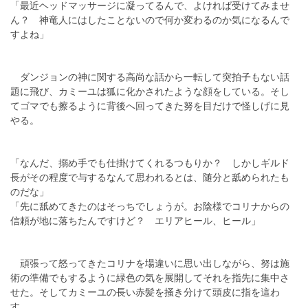
「最近ヘッドマッサージに凝ってるんで、よければ受けてみませ
ん？ 神竜人にはしたことないので何か変わるのか気になるんで
すよね」
ダンジョンの神に関する高尚な話から一転して突拍子もない話
題に飛び、カミーユは狐に化かされたような顔をしている。そし
てゴマでも擦るように背後へ回ってきた努を目だけで怪しげに見
やる。
「なんだ、搦め手でも仕掛けてくれるつもりか？ しかしギルド
長がその程度で与するなんて思われるとは、随分と舐められたも
のだな」
「先に舐めてきたのはそっちでしょうが。お陰様でコリナからの
信頼が地に落ちたんですけど？ エリアヒール、ヒール」
頑張って怒ってきたコリナを場違いに思い出しながら、努は施
術の準備でもするように緑色の気を展開してそれを指先に集中さ
せた。そしてカミーユの長い赤髪を掻き分けて頭皮に指を這わ
す。