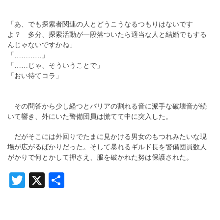
「あ、でも探索者関連の人とどうこうなるつもりはないです
よ？ 多分、探索活動が一段落ついたら適当な人と結婚でもする
んじゃないですかね」
「…………」
「……じゃ、そういうことで」
「おい待てコラ」
その問答から少し経つとバリアの割れる音に派手な破壊音が続
いて響き、外にいた警備団員は慌てて中に突入した。
だがそこには外回りでたまに見かける男女のもつれみたいな現
場が広がるばかりだった。そして暴れるギルド長を警備団員数人
がかりで何とかして押さえ、服を破かれた努は保護された。
Twitter
X
共
有