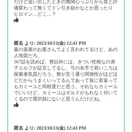
だけど追い出したときの無関心っぷりから昔と評
価変わって無くてドン引き組かなとか思ったり
ヒロイン…どこ…？
匿名
より:
2023/10/13(金) 12:41 PM
森の薬屋のお婆さんてよく言われてるけど、あの
人地雷だろ。
567話を読めば、努以外には、きつい性格なの弟
子エルフが証言してるし、弓の名手で若いころは
探索者気質だろう。努が言う通り関係性がほどほ
どだからうまくいってるんであって仮に若返って
もカミーユと同程度だと思う。それならカミーユ
でいいけど、カミーユはギルドがもれなく付いて
くるので選択肢にないと思うんだけどね。
匿名
より:
2023/10/13(金) 12:43 PM