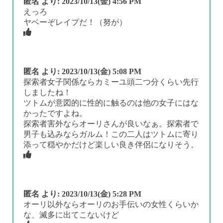
匿名
より:
2023/10/13(金) 4:56 PM
えっろ
ヤベーぞレイプだ！（努が）
匿名
より:
2023/10/13(金) 5:08 PM
探索者女子関係ならカミーユ頭二つ分くらい先行
しましたね！
ツトムが意図的に性的に触るのは他の女子にはな
かったですよね。
探索者害外ならオーリさんが良いなぁ。探索者で
男子も込みならガルム！この二人はツトムに寄り
添って穏やかだけど楽しい良き伴侶になりそう。
匿名
より:
2023/10/13(金) 5:28 PM
オーリ以外ならオーリのお手伝いの女性くらいか
な、滅多に出てこないけど