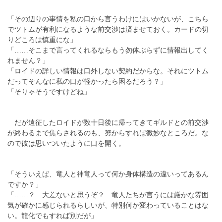
「その辺りの事情を私の口から言うわけにはいかないが、こちら
でツトムが有利になるような前交渉は済ませておく。カードの切
りどころは慎重にな」
「……そこまで言ってくれるならもう勿体ぶらずに情報出してく
れません？」
「ロイドの詳しい情報は口外しない契約だからな。それにツトム
だってそんなに私の口が軽かったら困るだろう？」
「そりゃそうですけどね」
だが遠征したロイドが数十日後に帰ってきてギルドとの前交渉
が終わるまで焦らされるのも、努からすれば微妙なところだ。な
ので彼は思いついたように口を開く。
「そういえば、竜人と神竜人って何か身体構造の違いってあるん
ですか？」
「……？ 大差ないと思うぞ？ 竜人たちが言うには厳かな雰囲
気が確かに感じられるらしいが、特別何か変わっていることはな
い。龍化でもすれば別だが」