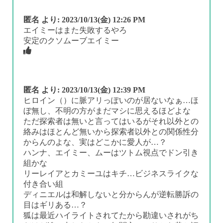
匿名
より:
2023/10/13(金) 12:26 PM
エイミーはまた失敗するやろ
安定のクソムーブエイミー
匿名
より:
2023/10/13(金) 12:39 PM
ヒロイン（）に脈アリっぽいのが居ないなぁ…ほ
ぼ無し、不明の方がまだマシに思えるほどよな
ただ探索者は無いと言ってはいるがそれ以外との
絡みはほとんど無いから探索者以外との関係性分
からんのよな、実はどこかに愛人が…？
ハンナ、エイミー、ムーはツトム視点でドン引き
組かな
リーレイアとカミーユはキチ…ビジネスライクな
付き合い組
ディニエルは和解しないと分からんが逆転勝訴の
目はギリある…？
狐は最近ハイライトされてたから勘違いされがち