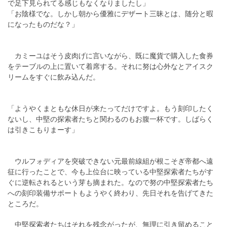
で足下見られてる感じもなくなりましたし」
「お陰様でな。しかし朝から優雅にデザート三昧とは、随分と暇
になったものだな？」
カミーユはそう皮肉げに言いながら、既に魔貨で購入した食券
をテーブルの上に置いて着席する。それに努は心外なとアイスク
リームをすぐに飲み込んだ。
「ようやくまともな休日が来たってだけですよ。もう刻印したく
ないし、中堅の探索者たちと関わるのもお腹一杯です。しばらく
は引きこもりまーす」
ウルフォディアを突破できない元最前線組が根こそぎ帝都へ遠
征に行ったことで、今も上位台に映っている中堅探索者たちがす
ぐに逆転されるという芽も摘まれた。なので努の中堅探索者たち
への刻印装備サポートもようやく終わり、先日それを告げてきた
ところだ。
中堅探索者たちはそれを残念がったが、無理に引き留めること