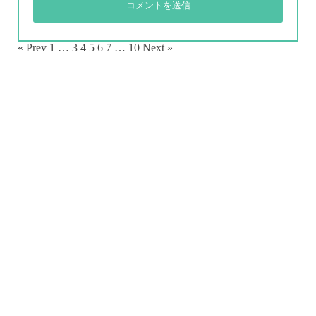
« Prev
1
…
3
4
5
6
7
…
10
Next »