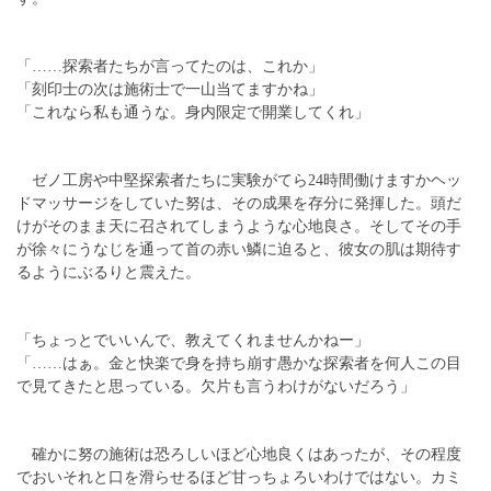
「……探索者たちが言ってたのは、これか」
「刻印士の次は施術士で一山当てますかね」
「これなら私も通うな。身内限定で開業してくれ」
ゼノ工房や中堅探索者たちに実験がてら24時間働けますかヘッ
ドマッサージをしていた努は、その成果を存分に発揮した。頭だ
けがそのまま天に召されてしまうような心地良さ。そしてその手
が徐々にうなじを通って首の赤い鱗に迫ると、彼女の肌は期待す
るようにぶるりと震えた。
「ちょっとでいいんで、教えてくれませんかねー」
「……はぁ。金と快楽で身を持ち崩す愚かな探索者を何人この目
で見てきたと思っている。欠片も言うわけがないだろう」
確かに努の施術は恐ろしいほど心地良くはあったが、その程度
でおいそれと口を滑らせるほど甘っちょろいわけではない。カミ