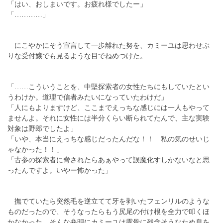
「はい、おしまいです。お疲れ様でしたー」
「…………」
にこやかにそう宣言して一歩離れた努を、カミーユは思わせぶ
りな受付嬢でも見るような目でねめつけた。
「……こういうことを、中堅探索者の女性たちにもしていたとい
うわけか。道理で信者みたいになっていたわけだ」
「人にもよりますけど、ここまでえっちな感じには一人もやって
ませんよ。それに女性には半分くらい断られてたんで、主な実験
対象は野郎でしたよ」
「いや、本当にえっちな感じだったんだな！！ 私の気のせいじ
ゃなかった！！」
「古参の探索者に脅されたらあぁやって誤魔化すしかないなと思
ったんですよ。いやー怖かった」
撫でていたら突然毛を逆立てて牙を剥いたフェンリルのような
ものだったので、そうなったらもう尻尾の付け根を全力で叩くほ
かなかった。そんな弁明にカミーユは露骨に残念そうなため息を