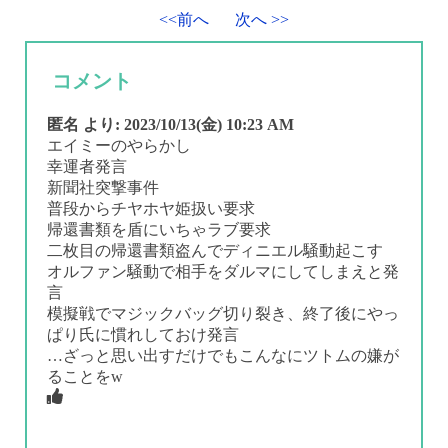
<<前へ
次へ >>
コメント
匿名
より:
2023/10/13(金) 10:23 AM
エイミーのやらかし
幸運者発言
新聞社突撃事件
普段からチヤホヤ姫扱い要求
帰還書類を盾にいちゃラブ要求
二枚目の帰還書類盗んでディニエル騒動起こす
オルファン騒動で相手をダルマにしてしまえと発
言
模擬戦でマジックバッグ切り裂き、終了後にやっ
ぱり氏に慣れしておけ発言
…ざっと思い出すだけでもこんなにツトムの嫌が
ることをw