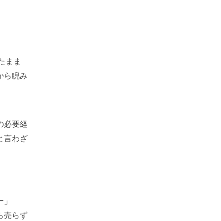
たまま
から睨み
の必要経
と言わざ
ー」
ら売らず