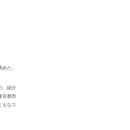
眺めた。
の、紹介
迷宮都市
ともなス