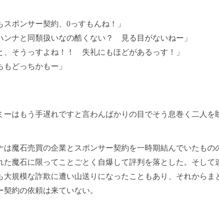
もスポンサー契約、0っすもんね！」
ハンナと同類扱いなの酷くない？ 見る目がないねー」
と、そうっすよね！！ 失礼にもほどがあるっす！」
ちもどっちかもー」
ーはもう手遅れですと言わんばかりの目でそう息巻く二人を
は魔石売買の企業とスポンサー契約を一時期結んでいたもの
れた魔石に限ってことごとく自爆して評判を落とした。そして
も大規模な詐欺に遭い山送りになったこともあり、それからま
ー契約の依頼は来ていない。