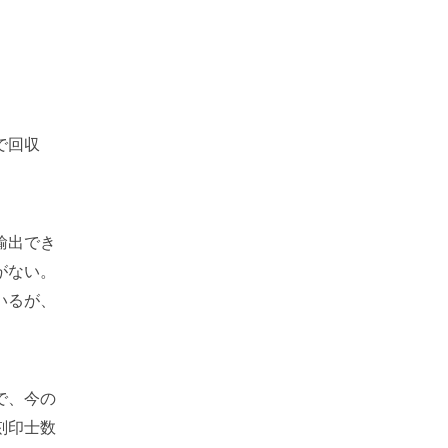
で回収
輸出でき
がない。
いるが、
で、今の
刻印士数