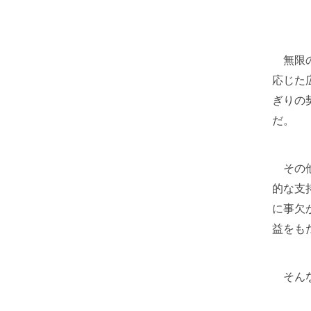
無限の
応じた
ぎりの
だ。
その他
的な支
に事欠
益をも
そんな