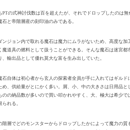
PTの式神討伐数は百を超えたが、それでドロップしたのは無
魔石と帝階層産の刻印油のみである。
ンジョン内で取れる魔石は魔力にムラがないため、高度な加
く魔道具の燃料として扱うことができる。そんな魔石は迷宮都
り、輸出品として優れ莫大な富を生み出していた。
石自体は初心者から玄人の探索者全員が手に入れてはギルド
ため、供給量がとにかく多い。屑、小、中の大きさは日用品と
ものの納品数が多いので買い叩かれやすく、大、極大は希少で
限られる。
階層でどのモンスターからドロップしたかによって魔力の質