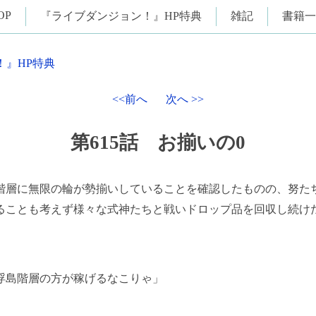
OP
『ライブダンジョン！』HP特典
雑記
書籍一
！』HP特典
<<前へ
次へ >>
第615話 お揃いの0
層に無限の輪が勢揃いしていることを確認したものの、努た
ることも考えず様々な式神たちと戦いドロップ品を回収し続け
浮島階層の方が稼げるなこりゃ」