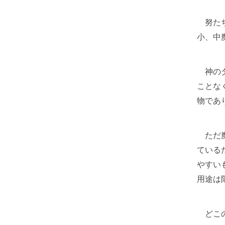
努たち
小、中
神のダ
ことな
物であ
ただ魔
ている
やすい
用途は
どこの