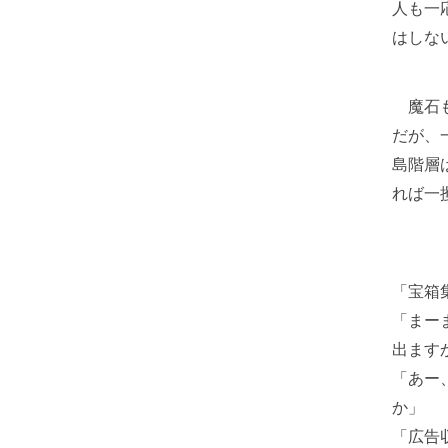
人も一
はしな
魔石も
だが、
島階層
れば一
「宝箱
「まー
出ます
「あー
か」
「広告