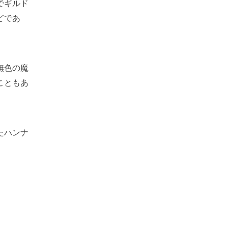
でギルド
どであ
無色の魔
こともあ
たハンナ