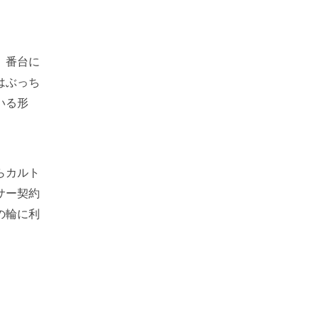
、番台に
はぶっち
いる形
らカルト
サー契約
の輪に利
。