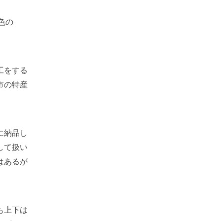
色の
工をする
市の特産
に納品し
して扱い
はあるが
も上下は