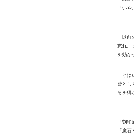
「いや
以前の
忘れ、
を効か
とはい
費とし
るを得
「刻印
「魔石