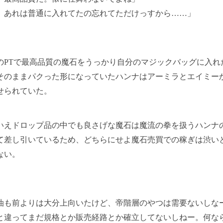
、あれは普通に入れてたの忘れてただけっすから……」
PTで最高品質の魔石をうっかり自分のマジックバッグに入れ
そのままパクった形になっていたハンナはアーミラとエイミー
せられていた。
えドロップ品の中でも良さげな魔石は魔流の拳を扱うハンナ
て差し引いているため、どちらにせよ魔石売買での稼ぎは渋い
ない。
油も前よりは大分上向いたけど、帝階層のやつは需要ないしな
と違ってまだ規格とか販売経路とか確立してないしねー。何な