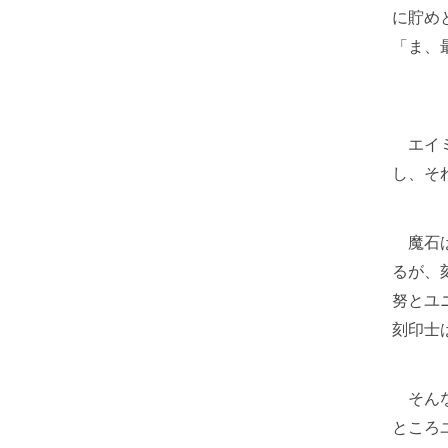
に貯め
「ま、
エイミ
し、そ
魔石は
るが、
努とユ
刻印士
そんな
ところ