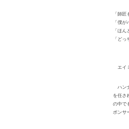
「師匠
「僕が
「ほん
「どっ
エイミ
ハンナ
を任さ
の中で
ポンサ