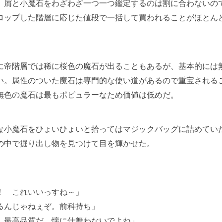
、屑と小魔石をわざわざ一つ一つ鑑定するのは割に合わないの
ロップした階層に応じた値段で一括して買われることがほとん
帝階層では稀に桜色の魔石が出ることもあるが、基本的には
い。属性のついた魔石は専門的な使い道があるので重宝される
無色の魔石は最もポピュラーなため価値は低めだ。
小魔石をひょいひょいと拾ってはマジックバッグに詰めてい
の中で掘り出し物を見つけて目を輝かせた。
！ これいいっすね～」
るんじゃねぇぞ。前科持ち」
。最高品質だ。懐に仕舞わないでよね」