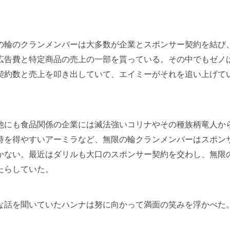
輪のクランメンバーは大多数が企業とスポンサー契約を結び
広告費と特定商品の売上の一部を貰っている。その中でもゼノ
契約数と売上を叩き出していて、エイミーがそれを追い上げて
にも食品関係の企業には滅法強いコリナやその種族柄竜人か
持を得やすいアーミラなど、無限の輪クランメンバーはスポン
かない。最近はダリルも大口のスポンサー契約を交わし、無限
たらしていた。
話を聞いていたハンナは努に向かって満面の笑みを浮かべた