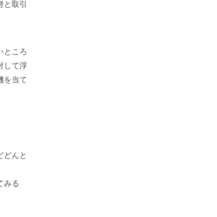
努と取引
いところ
対して浮
機を当て
どどんと
てみる
」