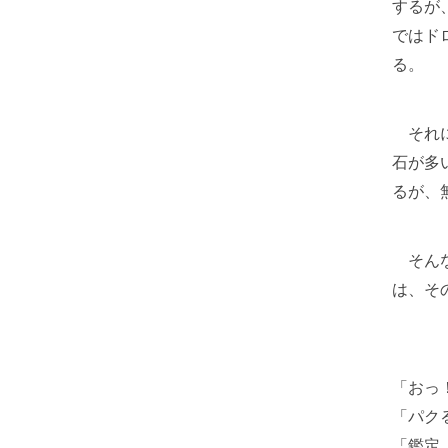
するが
ではド
る。
それに
石が多
るが、
そんな
は、そ
「おっ
「パク
「鑑定