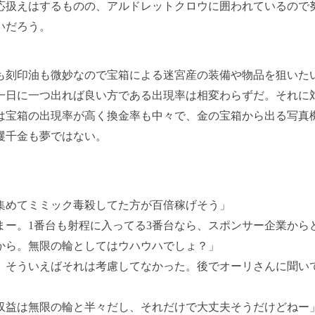
応扱えはするものの、アルドレットクロウに囲われているので
いだろう。
刻印油も微妙なので宝箱による迷宮産の装備や物品を狙いた
一日に一つ出れば良い方である出現率は相変わらずだ。それに
は宝箱の出現率が高く換金率も中々で、金の宝箱から出る写真
攫千金も夢ではない。
集めてミミック毒殺してた方が百倍稼げそう」
まー。1番台も射程に入ってる3番台なら、スポンサー企業から
から。無限の輪としてはウハウハでしょ？」
、そういえばそれは考慮してなかった。後でオーリさんに聞い
収益は無限の輪と半々だし、それだけで大丈夫そうだけどねー