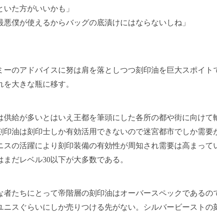
といた方がいいかも」
最悪僕が使えるからバッグの底漬けにはならないしね」
ーのアドバイスに努は肩を落としつつ刻印油を巨大スポイト
れを大きな瓶に移す。
供給が多いとはいえ王都を筆頭にした各所の都や街に向けて
刻印油は刻印士しか有効活用できないので迷宮都市でしか需要
ニスの活躍により刻印装備の有効性が周知され需要は高まって
はまだレベル30以下が大多数である。
者たちにとって帝階層の刻印油はオーバースペックであるの
ユニスぐらいにしか売りつける先がない。シルバービーストの