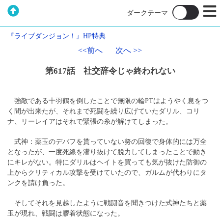
『ライブダンジョン！』HP特典
<<前へ
次へ >>
第617話 社交辞令じゃ終われない
強敵である十羽鶴を倒したことで無限の輪PTはようやく息をつ
く間が出来たが、それまで死闘を繰り広げていたダリル、コリ
ナ、リーレイアはそれで緊張の糸が解けてしまった。
式神：薬玉のデバフを貰っていない努の回復で身体的には万全
となったが、一度死線を潜り抜けて脱力してしまったことで動き
にキレがない。特にダリルはヘイトを買っても気が抜けた防御の
上からクリティカル攻撃を受けていたので、ガルムが代わりにタ
ンクを請け負った。
そしてそれを見越したように戦闘音を聞きつけた式神たちと薬
玉が現れ、戦闘は膠着状態になった。