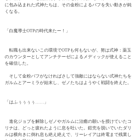
に包み込まれた式神たちは、その金粉によるバフを失い動きが鈍
くなる。
「白魔導士OTPの時代来たー！」
転職も出来ないこの環境でOTPも何もないが、努は式神：薬玉
のカウンターとしてアンチテーゼによるメディックが使えること
を確信した。
そして金粉バフがなければさして強敵にはならない式神たちを
ガルムとアーミラが始末し、ゼノたちはようやく戦闘を終えた。
「はふぅぅぅぅ……」
進化ジョブを解除しゼノやガルムに治癒の願いを授けていたコ
リナは、どっと疲れたように息を吐いた。鎧兜を脱いでいたダリ
ルは横向きに倒れ息も絶え絶えで、リーレイアは終電まで残業し