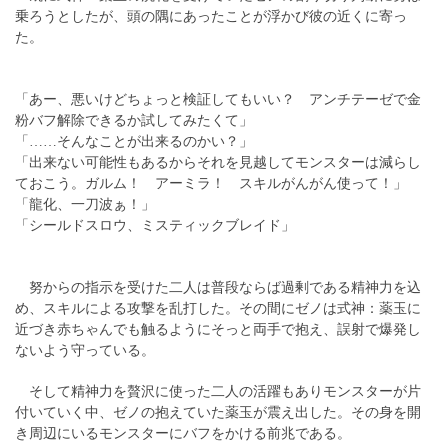
乗ろうとしたが、頭の隅にあったことが浮かび彼の近くに寄っ
た。
「あー、悪いけどちょっと検証してもいい？ アンチテーゼで金
粉バフ解除できるか試してみたくて」
「……そんなことが出来るのかい？」
「出来ない可能性もあるからそれを見越してモンスターは減らし
ておこう。ガルム！ アーミラ！ スキルがんがん使って！」
「龍化、一刀波ぁ！」
「シールドスロウ、ミスティックブレイド」
努からの指示を受けた二人は普段ならば過剰である精神力を込
め、スキルによる攻撃を乱打した。その間にゼノは式神：薬玉に
近づき赤ちゃんでも触るようにそっと両手で抱え、誤射で爆発し
ないよう守っている。
そして精神力を贅沢に使った二人の活躍もありモンスターが片
付いていく中、ゼノの抱えていた薬玉が震え出した。その身を開
き周辺にいるモンスターにバフをかける前兆である。