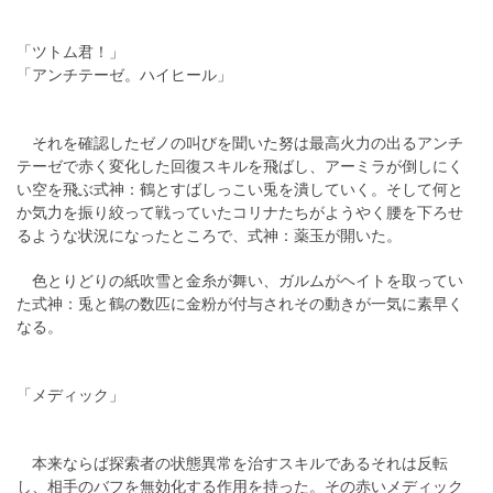
「ツトム君！」
「アンチテーゼ。ハイヒール」
それを確認したゼノの叫びを聞いた努は最高火力の出るアンチ
テーゼで赤く変化した回復スキルを飛ばし、アーミラが倒しにく
い空を飛ぶ式神：鶴とすばしっこい兎を潰していく。そして何と
か気力を振り絞って戦っていたコリナたちがようやく腰を下ろせ
るような状況になったところで、式神：薬玉が開いた。
色とりどりの紙吹雪と金糸が舞い、ガルムがヘイトを取ってい
た式神：兎と鶴の数匹に金粉が付与されその動きが一気に素早く
なる。
「メディック」
本来ならば探索者の状態異常を治すスキルであるそれは反転
し、相手のバフを無効化する作用を持った。その赤いメディック