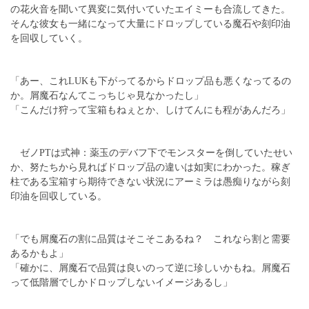
の花火音を聞いて異変に気付いていたエイミーも合流してきた。
そんな彼女も一緒になって大量にドロップしている魔石や刻印油
を回収していく。
「あー、これLUKも下がってるからドロップ品も悪くなってるの
か。屑魔石なんてこっちじゃ見なかったし」
「こんだけ狩って宝箱もねぇとか、しけてんにも程があんだろ」
ゼノPTは式神：薬玉のデバフ下でモンスターを倒していたせい
か、努たちから見ればドロップ品の違いは如実にわかった。稼ぎ
柱である宝箱すら期待できない状況にアーミラは愚痴りながら刻
印油を回収している。
「でも屑魔石の割に品質はそこそこあるね？ これなら割と需要
あるかもよ」
「確かに、屑魔石で品質は良いのって逆に珍しいかもね。屑魔石
って低階層でしかドロップしないイメージあるし」