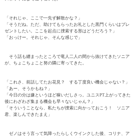
「それじゃ、ここで一先ず解散かな？」
「そうだね。ただ、助けてもらったお礼とした黒門くらいはプレ
ゼントしたい。ここを起点に捜索する形はどうだろう？」
「おっけー。それじゃ、そんな感じで」
そう話も纏まったところで竜人二人の間から抜けてきたソニア
が、ちょこちょこと努の隣に寄ってきた。
「これさ、前話してたお花見？ する丁度良い機会じゃない？」
「あー、そうかもね？」
「今日の分は嫌というほど稼いだしさっ。ユニスPT上がってきた
後にわざわざ集まる機会も早々ないじゃん？」
「そういうことなら、私たちが捜索に向かっておこう！ ソニア
君、楽しんできたまえ」
ゼノはそう言って気障ったらしくウインクした後、コリナ、ア