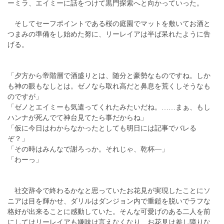
ーミラ、エイミーに話をつけて黒門探索へと向かっていった。
そしてセーフポイントである桜の庭園でマットを敷いてお酒と
つまみの準備をし始めた努に、リーレイアは半ば呆れたように告
げる。
「夕方から帝階層で酒盛りとは、随分と豪勢なものですね。しか
も神の眼もなしとは。ゼノなら取れ高だと鼻息を荒くしそうなも
のですが」
「ゼノとエイミーも気遣ってくれたみたいだね。……まぁ、もし
ハンナが死んでて神台見てたら事だからね」
「仮に今日はわからなかったとしても明日には記事でバレる
ぞ？」
「その時はみんなで謝ろっか。それじゃ、乾杯―」
「わーっ」
社交辞令で終わるかなと思っていたお花見が実現したことにソ
ニアは目を輝かせ、ダリルはダンジョン内で重鎧を脱いでラフな
格好が出来ることに感動していた。そんな可愛げのある二人を前
にしてはリーレイアも嫌味は言えなくなり、お花見は差し障りな