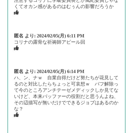
注意するコリナに学級委員長とか風紀委員じゃな
くてオカン感があるのはむぅんの影響だろうか
匿名
より:
2024/02/05(月) 6:11 PM
コリナの露骨な祈祷師アピール回
匿名
より:
2024/02/05(月) 6:14 PM
ハ、ン、ナｗ 自業自得だけど努たちが花見して
るのと対比したらちょっと可哀想ｗ バフ解除っ
て今のところアンチテーゼメディックしか見てな
いけど、本来バッファーの役割だと思うんよね、
その辺描写が無いだけでできるジョブはあるのか
な？