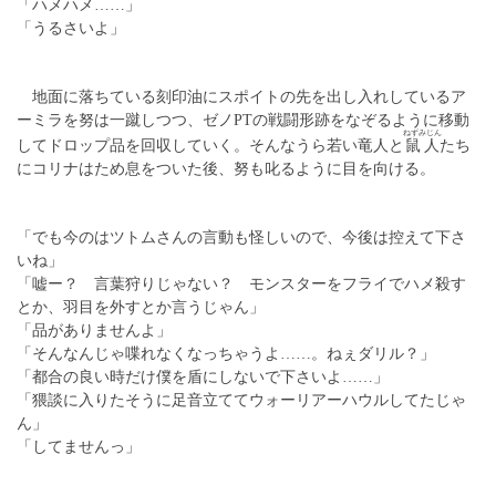
「ハメハメ……」
「うるさいよ」
地面に落ちている刻印油にスポイトの先を出し入れしているア
ーミラを努は一蹴しつつ、ゼノPTの戦闘形跡をなぞるように移動
ねずみじん
してドロップ品を回収していく。そんなうら若い竜人と
鼠人
たち
にコリナはため息をついた後、努も叱るように目を向ける。
「でも今のはツトムさんの言動も怪しいので、今後は控えて下さ
いね」
「嘘ー？ 言葉狩りじゃない？ モンスターをフライでハメ殺す
とか、羽目を外すとか言うじゃん」
「品がありませんよ」
「そんなんじゃ喋れなくなっちゃうよ……。ねぇダリル？」
「都合の良い時だけ僕を盾にしないで下さいよ……」
「猥談に入りたそうに足音立ててウォーリアーハウルしてたじゃ
ん」
「してませんっ」