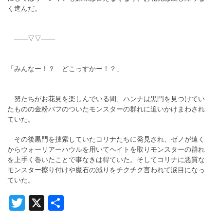
く進んだ。
――▽▽――
「みんなー！？ どこっすかー！？」
努たちがお花見を楽しんでいる間、ハンナは黒門を見つけてい
たものの金粉バフのついたモンスターの群れに追いかけまわされ
ていた。
その後黒門を捜索していたコリナたちに発見され、ゼノが遠く
からウォーリアーハウルを用いてヘイトを取りモンスターの群れ
を上手く巻いたことで事なきは得ていた。そしてコリナに悪質な
モンスター擦り付けや魔石の減りをチクチク言われて涙目になっ
ていた。
Twitter
X
共