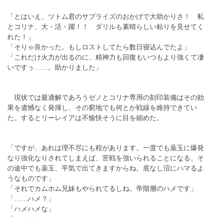
「とはいえ、ツトム君のサプライズのおかげで大助かりさ！ 私
とコリナ、大・活・躍！！ ダリルも素晴らしい粘りを見せてく
れた！」
「そりゃ良かった。もしロストしてたら数日寝込んでたよ」
「これだけ火力が出るのに、精神力も回復もいつもより強くて凄
いですぅ……。助かりました」
現状では最適解であろうゼノとコリナ専用の刻印装備はその効
果を遺憾なく発揮し、その窮地でも何とか戦線を維持できてい
た。するとリーレイアは不愉快そうに目を細めた。
「ですが、あれは理不尽にも程があります。一度でも薬玉に爆発
なり強化なりされてしまえば、苦戦を強いられることになる。そ
の途中でも薬玉、平気で出てきますからね。底なし沼にハマるよ
うなものです」
「それでカムホム兄妹もやられてるしね。帝階層のハメです」
「……ハメ？」
「ハメハメな」