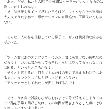
「あぁ。だが、私たちのPTで五分間はヒーラーがいなくなるのは
厳しいかもしれんな」
「そこは状況を見てって感じだろうけど、ツトムならその判断は
大丈夫そうだよねー。緑ポーションの在庫処分に丁度良いんじゃ
ない」
そんな二人の努を信頼している様子に、ゼノは挑発的な笑みを
浮かべた。
「ツトム君はあのステファニーにカムラ君にも負けない気概なの
だろう？ ガルム君からしてもそれくらいはやってもらわなけれ
ば困る、といったところかな？」
「そうとも言えるが、何もツトムだけの実力で決まるわけでもあ
るまい。タンクとして私も押し上げるつもりだ」
「アタッカーとしてわたしが押し上げるんです～」
そうこう各自で雑談しながらおおよそ30分で消えてしまうドロ
ップ品を手早く回収し続け、その時間が過ぎようとした頃には桜
スポットにまで辿り着いた。