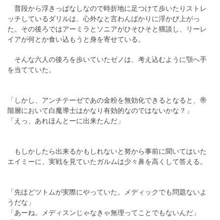
普段から浮きっぱなしなので時折地に足つけて歩いたりストレ
ッチしているダリルは、心外なと言わんばかりに浮かび上がっ
た。その後ろではアーミラとソニアがひそひそと猥談し、リーレ
イアが何とか食い込もうと身を寄せている。
そんな六人の後ろを歩いていたゼノは、考え込むように顎へ手
を当てていた。
「しかし、アンチテーゼであの金粉を無効化できるとなると、帝
階層において白魔導士はかなり有効的なのではないかな？」
「えっ、あれほんとーに出来たんだ」
もしかしたら出来るかもしれないと努から事前に聞いてはいた
エイミーに、実戦を見ていたガルムは少々鼻を高くして答える。
「先ほどツトムが実際にやっていた。メディックでも問題ないよ
うだな」
「あーね。メディスンじゃなきゃ無理ってことでもないんだ」