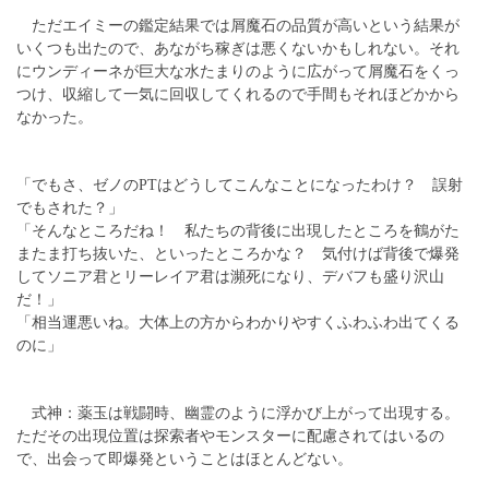
ただエイミーの鑑定結果では屑魔石の品質が高いという結果が
いくつも出たので、あながち稼ぎは悪くないかもしれない。それ
にウンディーネが巨大な水たまりのように広がって屑魔石をくっ
つけ、収縮して一気に回収してくれるので手間もそれほどかから
なかった。
「でもさ、ゼノのPTはどうしてこんなことになったわけ？ 誤射
でもされた？」
「そんなところだね！ 私たちの背後に出現したところを鶴がた
またま打ち抜いた、といったところかな？ 気付けば背後で爆発
してソニア君とリーレイア君は瀕死になり、デバフも盛り沢山
だ！」
「相当運悪いね。大体上の方からわかりやすくふわふわ出てくる
のに」
式神：薬玉は戦闘時、幽霊のように浮かび上がって出現する。
ただその出現位置は探索者やモンスターに配慮されてはいるの
で、出会って即爆発ということはほとんどない。