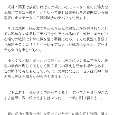
式神：薬玉は放置すればその場にいるモンスター全てに強力な
金粉バフをばら撒き、かといって倒せば爆発しその範囲にいる探
索者に全ステータス二段階減少のデバフを付与する。
それに式神：鶴が放つちゅんちゅん光線などが誤射されたとし
ても容赦なく爆発してデバフを付与されるので、式神：薬玉がい
る場での戦闘は非常に気を遣う羽目になる。そんな状況で普段よ
り精彩を欠くコリナとリーレイアは大した戦力にならず、アーミ
ラも全力を出しづらい。
ゆっくりと動く薬玉がいつ開くかは完全にランダムであり、最
悪の場合出現して間もなく開く前兆の震えを見せる場合もある。
この調子でもたもたしていては二の舞になると、ゼノは式神：鶴
の放つ光線を捌きながら声を張り上げた。
「ツトム君！ 私が遠くで割ってくる！ デバフこそ貰うがこの
まま無限に戦い続けるよりはマシだ！ 一気に削り切ろう！」
既に式神：薬玉の洗礼を受けていたゼノの割り切り判断に努は