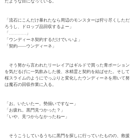
たような目になっている。
「流石にこんだけ暴れたなら周辺のモンスターは狩り尽くしただ
ろうし、ドロップ品回収するよー」
「…………」
「ウンディーネ契約するだけでいいよ」
「契約――ウンディーネ」
そう努から言われたリーレイアはギルドで買った青ポーション
を気だるげに一気飲みした後、水精霊と契約を結ばせた。そして
桜スライムのようにでっぷりと変化したウンディーネを用いて努
は魔石の回収作業に入る。
「お。いたいたー。勢揃いですなー」
「お疲れ。黒門見つかった？」
「いや、見つからなかったねー」
そうこうしているうちに黒門を探しに行っていたものの、救援