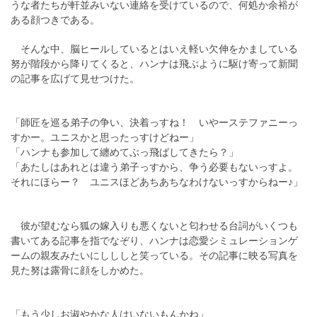
うな者たちが軒並みいない連絡を受けているので、何処か余裕が
ある顔つきである。
そんな中、脳ヒールしているとはいえ軽い欠伸をかましている
努が階段から降りてくると、ハンナは飛ぶように駆け寄って新聞
の記事を広げて見せつけた。
「師匠を巡る弟子の争い、決着っすね！ いやーステファニーっ
すかー。ユニスかと思ったっすけどねー」
「ハンナも参加して纏めてぶっ飛ばしてきたら？」
「あたしはあれとは違う弟子っすから、争う必要もないっすよ。
それにほらー？ ユニスほどあちあちなわけないっすからねー♪」
彼が望むなら狐の嫁入りも悪くないと匂わせる台詞がいくつも
書いてある記事を指でなぞり、ハンナは恋愛シミュレーションゲ
ームの親友みたいにしししと笑っている。その記事に映る写真を
見た努は露骨に顔をしかめた。
「もう少しお淑やかな人はいないもんかね」