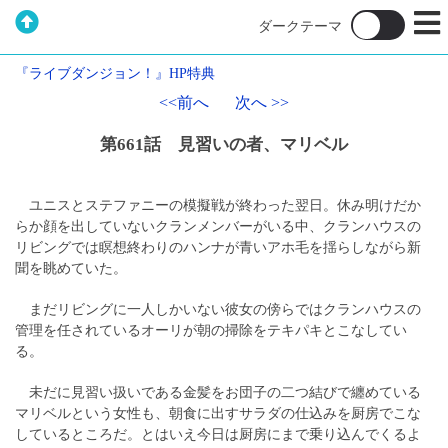
『ライブダンジョン！』HP特典
<<前へ
次へ >>
第661話 見習いの者、マリベル
ユニスとステファニーの模擬戦が終わった翌日。休み明けだか
らか顔を出していないクランメンバーがいる中、クランハウスの
リビングでは瞑想終わりのハンナが青いアホ毛を揺らしながら新
聞を眺めていた。
まだリビングに一人しかいない彼女の傍らではクランハウスの
管理を任されているオーリが朝の掃除をテキパキとこなしてい
る。
未だに見習い扱いである金髪をお団子の二つ結びで纏めている
マリベルという女性も、朝食に出すサラダの仕込みを厨房でこな
しているところだ。とはいえ今日は厨房にまで乗り込んでくるよ