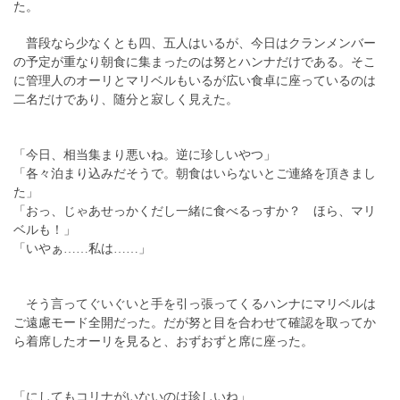
た。
普段なら少なくとも四、五人はいるが、今日はクランメンバー
の予定が重なり朝食に集まったのは努とハンナだけである。そこ
に管理人のオーリとマリベルもいるが広い食卓に座っているのは
二名だけであり、随分と寂しく見えた。
「今日、相当集まり悪いね。逆に珍しいやつ」
「各々泊まり込みだそうで。朝食はいらないとご連絡を頂きまし
た」
「おっ、じゃあせっかくだし一緒に食べるっすか？ ほら、マリ
ベルも！」
「いやぁ……私は……」
そう言ってぐいぐいと手を引っ張ってくるハンナにマリベルは
ご遠慮モード全開だった。だが努と目を合わせて確認を取ってか
ら着席したオーリを見ると、おずおずと席に座った。
「にしてもコリナがいないのは珍しいね」