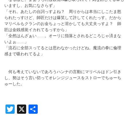
いますし、お気になさらず」
「それ、あたしの台詞っすよね？ 周りからは本当にしこたま怒
られたっすけど、師匠だけは爆笑して許してくれたっす。だから
マリベルもクランのお金ちょっと溶かしても大丈夫っすよ？ 師
匠は金銭感覚イカれてるっすから」
「全然はんざぁい……。オーリに指落とされるどころじゃ済まな
いよぉ……」
「流石に全部スってるとは思わなかったけどね。魔流の拳に倫理
感まで吸われてるよ」
何も考えていないであろうハンナの言動にマリベルはドン引き
し、努はそう言い切ってオレンジジュースをストローでちゅーち
ゅーした。
Twitter
X
共
有