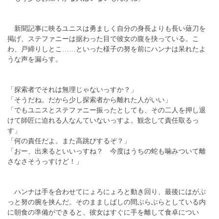
新聞記事に映るユニスは勇ましく自分の身長よりも長い薙刀を
掲げ、ステファニーは据わった目で彼女の腹を抉っている。こ
わ、戸締りしとこ……といった様子の努を前にハンナは呆れたよ
うな声を漏らす。
「探索者でそれは無理じゃないっすか？」
「そうだね。だから少し探索者から離れた人がいい」
「でもユニスとステファニー振ったとしても、その二人を押し退
けて師匠に迫れる人なんていないっすよ。観念して責任取るっ
す」
「何の責任だよ。また高跳びするぞ？」
「おー、出来るといいっすね？ 今度はうちの蛇も噛みついて離
さなさそうっすけど！」
ハンナは手を合わせてにょろにょろと動き回り、最後にはがぶ
っと努の腕を挟んだ。そのまましばしの間ぶらぶらとしている内
に朝食の準備ができると、彼女はすぐに手を離して食卓につい