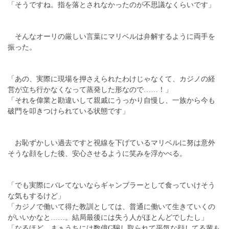
「そうですね。指を落とされなかったのが不思議なくらいです」
そんなオーリの厳しい言葉にマリベルは弁解するように両手を
振った。
「あの、実際に現場を押さえられたわけじゃなくて、カジノの経
営が立ち行かなくなって蒸発した形なので……！」
「それを偉業と勘違いして親戚にうっかり自慢し、一族から今も
破門を叩きつけられている状態です」
お恥ずかしい過去ですと視線を下げているマリベルに努は意外
そうな顔をした後、安心させるように笑みを浮かべる。
「でも実際にバレてないならギャンブラーとして食っていけそう
な気もするけど」
「カジノで働いて得た教訓としては、普通に働いて生きていくの
がいいかなと……。結局最後には失う人がほとんどでしたし」
「なるほど。まぁうちには数億G騙し取られて平気な顔してる輩も