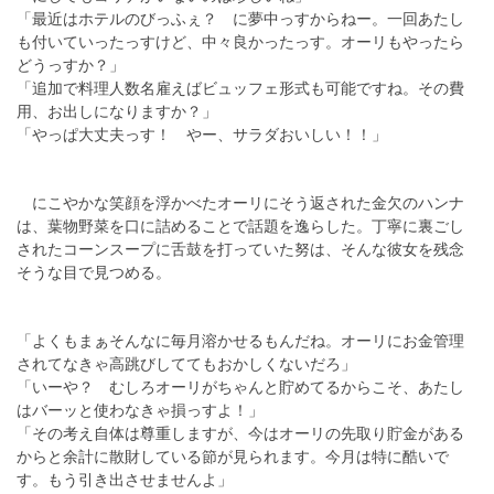
「最近はホテルのびっふぇ？ に夢中っすからねー。一回あたし
も付いていったっすけど、中々良かったっす。オーリもやったら
どうっすか？」
「追加で料理人数名雇えばビュッフェ形式も可能ですね。その費
用、お出しになりますか？」
「やっぱ大丈夫っす！ やー、サラダおいしい！！」
にこやかな笑顔を浮かべたオーリにそう返された金欠のハンナ
は、葉物野菜を口に詰めることで話題を逸らした。丁寧に裏ごし
されたコーンスープに舌鼓を打っていた努は、そんな彼女を残念
そうな目で見つめる。
「よくもまぁそんなに毎月溶かせるもんだね。オーリにお金管理
されてなきゃ高跳びしててもおかしくないだろ」
「いーや？ むしろオーリがちゃんと貯めてるからこそ、あたし
はバーッと使わなきゃ損っすよ！」
「その考え自体は尊重しますが、今はオーリの先取り貯金がある
からと余計に散財している節が見られます。今月は特に酷いで
す。もう引き出させませんよ」