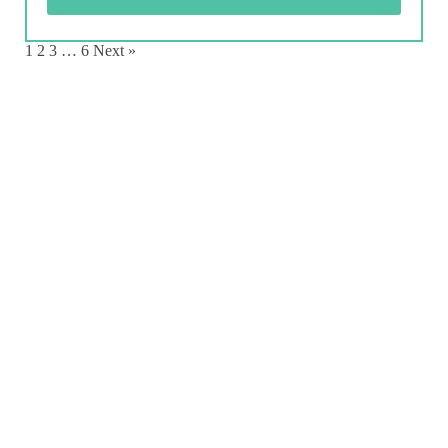
1
2
3
…
6
Next »