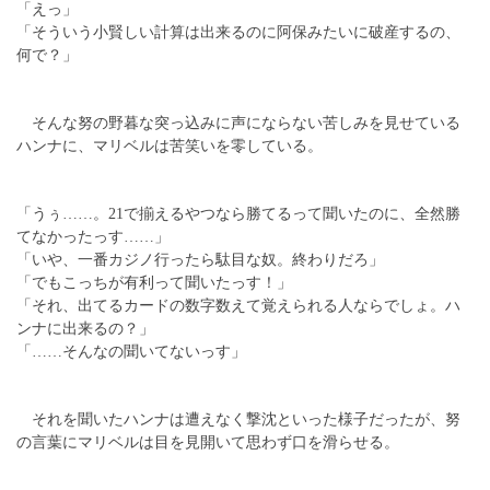
「えっ」
「そういう小賢しい計算は出来るのに阿保みたいに破産するの、
何で？」
そんな努の野暮な突っ込みに声にならない苦しみを見せている
ハンナに、マリベルは苦笑いを零している。
「うぅ……。21で揃えるやつなら勝てるって聞いたのに、全然勝
てなかったっす……」
「いや、一番カジノ行ったら駄目な奴。終わりだろ」
「でもこっちが有利って聞いたっす！」
「それ、出てるカードの数字数えて覚えられる人ならでしょ。ハ
ンナに出来るの？」
「……そんなの聞いてないっす」
それを聞いたハンナは遭えなく撃沈といった様子だったが、努
の言葉にマリベルは目を見開いて思わず口を滑らせる。