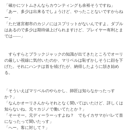
「確かにツトムさんならカウンティングも余裕そうですね」
「あー、多少は出来るでしょうけど、やったことないですからね
ー」
「ただ迷宮都市のカジノにはスプリットがないんですよ。ダブル
はあるので多少は期待値上げられますけど、プレイヤー有利とま
では――」
すらすらとブラックジャックの知識が出てきたところでオーリ
の厳しい視線に気付いたのか、マリベルは恥ずかしそうに顔を下
げた。それにハンナは首を傾げたが、納得したように頷き始め
る。
「そういえばマリベルのやらかし、師匠は知らなかったっす
か？」
「なんかオーリさんからそれとなく聞いてはいたけど、詳しくは
知らないね。元々カジノで働いてたとか？」
「そーそー。元ディーラーっすよね？ でもイカサマがバレて首
になったって聞いたっす」
「へー。客に対して？」