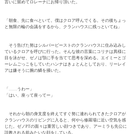
言いに留めてロレーナにお帰り頂いた。
「朝食、先に食べといて。僕はクロア呼んでくる。その後ちょっ
と無限の輪の会議をするから、クランハウスに残っといてね」
そう告げた努はシルバービーストのクランハウスに住み込みし
ているクロアを呼びに行った。そんな彼の言葉にコリナは異様に
目を泳がせ、ゼノは顎に手を当てて思考を深める。エイミーとゴ
ーレムごっこをしていたハンナはきょとんとしており、リーレイ
アは嫌そうに腕の鱗を掻いた。
「……うわー」
「はい、座って座ってー」
それから朝の身支度を終えてすぐ努に連れられてきたクロアが
クランハウスのリビングに入ると、何やら修羅場に近い空気を感
じた。ゼノPTの面々は重苦しい顔つきであり、アーミラも先公に
説教される前みたいな顔をしている。