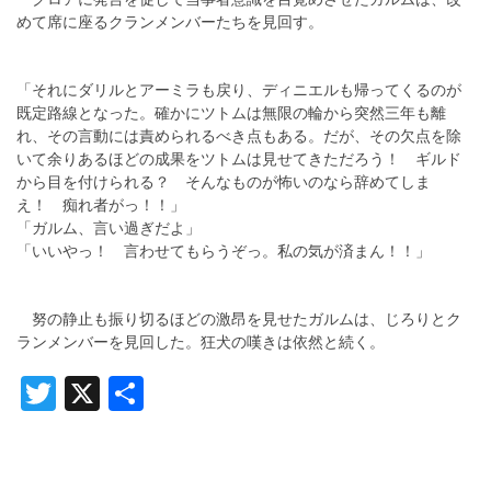
めて席に座るクランメンバーたちを見回す。
「それにダリルとアーミラも戻り、ディニエルも帰ってくるのが
既定路線となった。確かにツトムは無限の輪から突然三年も離
れ、その言動には責められるべき点もある。だが、その欠点を除
いて余りあるほどの成果をツトムは見せてきただろう！ ギルド
から目を付けられる？ そんなものが怖いのなら辞めてしま
え！ 痴れ者がっ！！」
「ガルム、言い過ぎだよ」
「いいやっ！ 言わせてもらうぞっ。私の気が済まん！！」
努の静止も振り切るほどの激昂を見せたガルムは、じろりとク
ランメンバーを見回した。狂犬の嘆きは依然と続く。
Twitter
X
共
有