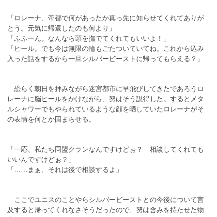
「ロレーナ、帝都で何があったか真っ先に知らせてくれてありが
とう。元気に帰還したのも何より」
「ふふーん。なんなら頭を撫でてくれてもいいよ！」
「ヒール。でも今は無限の輪もごたついていてね。これから込み
入った話をするから一旦シルバービーストに帰ってもらえる？」
恐らく朝日を拝みながら迷宮都市に早飛びしてきたであろうロ
レーナに脳ヒールをかけながら、努はそう説得した。するとメタ
ルシャワーでもやられているような顔を晒していたロレーナがそ
の表情を何とか固まらせる。
「一応、私たち同盟クランなんですけどぉ？ 相談してくれても
いいんですけどぉ？」
「……まぁ、それは後で相談するよ」
ここでユニスのことやらシルバービーストとの今後について言
及すると帰ってくれなさそうだったので、努は含みを持たせた物