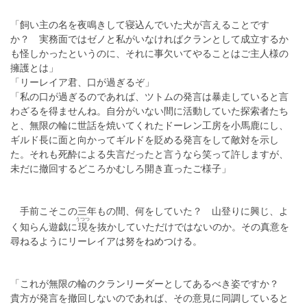
「飼い主の名を夜鳴きして寝込んでいた犬が言えることです
か？ 実務面ではゼノと私がいなければクランとして成立するか
も怪しかったというのに、それに事欠いてやることはご主人様の
擁護とは」
「リーレイア君、口が過ぎるぞ」
「私の口が過ぎるのであれば、ツトムの発言は暴走していると言
わざるを得ませんね。自分がいない間に活動していた探索者たち
と、無限の輪に世話を焼いてくれたドーレン工房を小馬鹿にし、
ギルド長に面と向かってギルドを貶める発言をして敵対を示し
た。それも死酔による失言だったと言うなら笑って許しますが、
未だに撤回するどころかむしろ開き直ったご様子」
手前こそこの三年もの間、何をしていた？ 山登りに興じ、よ
うつつ
く知らん遊戯に
現
を抜かしていただけではないのか。その真意を
尋ねるようにリーレイアは努をねめつける。
「これが無限の輪のクランリーダーとしてあるべき姿ですか？
貴方が発言を撤回しないのであれば、その意見に同調していると