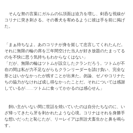
そんな努の言葉にガルムの仏頂面は迫力を増し、剣呑な視線が
コリナに突き刺さる。その番犬を宥めるように彼は手を前に掲げ
た。
「まぁ待ちなよ。あのコリナが身を挺して忠言してくれたんだ。
それに無限の輪の席を三年間空けた当人が好き放題のたまってる
のを不快に思う気持ちもわからなくはない」
「だが、無限の輪はツトムが設立したクランだろう。ツトムが不
在の間は私が力不足ながらもクランリーダーを請け負い、完全な
形とはいかなかったが残すことが出来た。勿論、ゼノやコリナた
ちの協力がなければ成し得なかったことだ。それについては感謝
しているが……ツトムに食ってかかるのは感心せん」
飼い主がいない間に世話を焼いていたのは自分たちなのに、い
ざ帰ってきたら牙を剥かれたような心境。コリナはそれを身勝手
な想いだったと恥じたが、リーレイアは所詮犬畜生かと鼻を鳴ら
す。