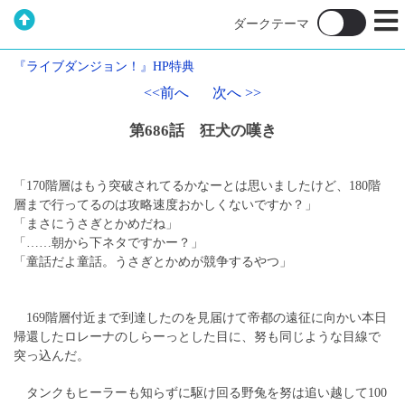
『ライブダンジョン！』HP特典
<<前へ
次へ >>
第686話 狂犬の嘆き
「170階層はもう突破されてるかなーとは思いましたけど、180階
層まで行ってるのは攻略速度おかしくないですか？」
「まさにうさぎとかめだね」
「……朝から下ネタですかー？」
「童話だよ童話。うさぎとかめが競争するやつ」
169階層付近まで到達したのを見届けて帝都の遠征に向かい本日
帰還したロレーナのしらーっとした目に、努も同じような目線で
突っ込んだ。
タンクもヒーラーも知らずに駆け回る野兔を努は追い越して100