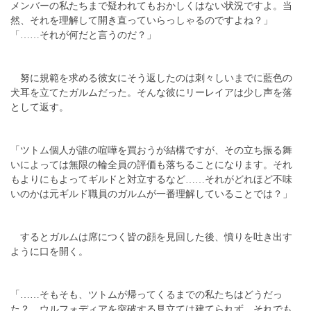
メンバーの私たちまで疑われてもおかしくはない状況ですよ。当
然、それを理解して開き直っていらっしゃるのですよね？」
「……それが何だと言うのだ？」
努に規範を求める彼女にそう返したのは刺々しいまでに藍色の
犬耳を立てたガルムだった。そんな彼にリーレイアは少し声を落
として返す。
「ツトム個人が誰の喧嘩を買おうが結構ですが、その立ち振る舞
いによっては無限の輪全員の評価も落ちることになります。それ
もよりにもよってギルドと対立するなど……それがどれほど不味
いのかは元ギルド職員のガルムが一番理解していることでは？」
するとガルムは席につく皆の顔を見回した後、憤りを吐き出す
ように口を開く。
「……そもそも、ツトムが帰ってくるまでの私たちはどうだっ
た？ ウルフォディアを突破する見立ては建てられず、それでも