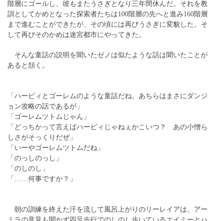
階層にゴールし、彼もまたうさぎとなり三年間休んだ。それを教
訓としてかめとなった探索者たちは100階層の先へと進み160階層
まで進むことができたが、その頃には再びうさぎに変貌した。そ
して再びそのかめは迷宮都市にやってきた。
そんな童話の説明を聞いたゼノは似たような話は聞いたことが
あると頷く。
「ハーピィとゴーレムのような童話だね。あちらはまさにダンジ
ョン攻略の話であるが」
「ゴーレムツトムじゃん」
「どっちかって言えばハーピィじゃねぇかこいつ？ あの小憎ら
しさがそっくりだぜ」
「いーやゴーレムツトムだね」
「のっしのっし」
「のしのし」
「……何事ですか？」
朝の訓練を終えた汗を流して風呂上がりのリーレイアは、アー
ミラの意見も聞かず四足歩行でのしのし歩いているエイミーとハ