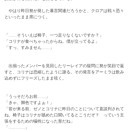
やはり昨日努が発した暴言関連だろうかと、クロアは戦々恐々
といったまま席につく。
「……そういえば椅子、一つ足りなくないですか？」
「コリナが食べちゃったからね。僕が立ってるよ」
「すっ、すみません……」
出揃ったメンバーを見回したリーレイアの疑問に努が笑顔で返
すと、コリナは恐縮したように謝る。その発言をアーミラは飲み
込めずにフリーズしたまま呟く。
「うっそだろお前……」
「きゃ、脚色ですよぉ！」
「皆が来る前、ゼノとコリナに昨日のことについて直談判されて
ね。椅子はコリナが舐めた口聞いてるとこうだぞ？ っていう主
張をするための犠牲になった形だね」
「…………」