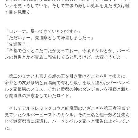
ンナを見下ろしている。そして主張の激しい兎耳を見た彼女は軽
く目を見開く。
「ロレーナ。帰ってきていたのですか」
「ただいまー。先遣隊として帰還しましたっ」
「先遣隊？」
「帝都で色々とごたごたがあってねー。今頃ミシルとか、バーベ
ンの長男とかが貴族に報告してると思うけど、大変そうだよー」
第二のミナとも言える蠅の王を引き受けることを引き換えに、
帝都との友好条約と貿易面で有利な取引を取り纏めたバーベンベ
ルク家長男のスミス。それと帝都の神のダンジョンを視察と新た
な魔道具の捜索をしていたロイド。
そしてアルドレットクロウと紅魔団のいざこざを第三者視点で
見ていたシルバービーストのミシル。その三名と他十数名は先ん
じて迷宮都市に帰還し、バーベンベルク家へと報告に上がってい
た。