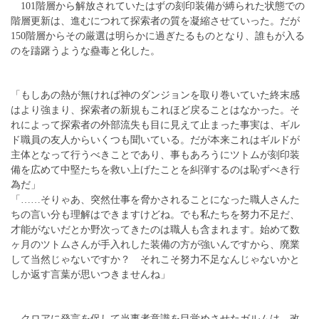
101階層から解放されていたはずの刻印装備が縛られた状態での
階層更新は、進むにつれて探索者の質を凝縮させていった。だが
150階層からその厳選は明らかに過ぎたるものとなり、誰もが入る
のを躊躇うような蠱毒と化した。
「もしあの熱が無ければ神のダンジョンを取り巻いていた終末感
はより強まり、探索者の新規もこれほど戻ることはなかった。そ
れによって探索者の外部流失も目に見えて止まった事実は、ギル
ド職員の友人からいくつも聞いている。だが本来これはギルドが
主体となって行うべきことであり、事もあろうにツトムが刻印装
備を広めて中堅たちを救い上げたことを糾弾するのは恥ずべき行
為だ」
「……そりゃあ、突然仕事を脅かされることになった職人さんた
ちの言い分も理解はできますけどね。でも私たちを努力不足だ、
才能がないだとか野次ってきたのは職人も含まれます。始めて数
ヶ月のツトムさんが手入れした装備の方が強いんですから、廃業
して当然じゃないですか？ それこそ努力不足なんじゃないかと
しか返す言葉が思いつきませんね」
クロアに発言を促して当事者意識を目覚めさせたガルムは、改