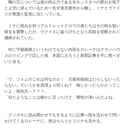
蠅の王については彼の抑止力である虫モンスターの群れが地下
と上空に潜んでいるため一先ず迷宮都市から離し、ミナとヴァイ
スが警護と監視に当たっている。
ミナに恨みを持つアルドレットクロウの者たちはその時を狙い
彼女を襲撃したが、ヴァイスに返り討ちとなり四肢を切断されて
捕縛されていた。
特に守秘義務というわけでもない内容をロレーナはクランハウ
スのリビングで話した後、本題に入ろうと新聞記事を手に努へず
いと迫る。
「で、ツトムのこれは何なのさ！ 元最前線組はだらしないった
らない。ていうか全員僕より弱くね？ 悔しかったらかかってこ
いよ、雑魚共～？？？」
「似たようなことは確かに言ったけど、脚色が凄いんだよね」
クソガキに読み聞かせでもするように記事へ指を這わせて問い
かけてくるロレーナに、努はちらりとコリナを見やる。