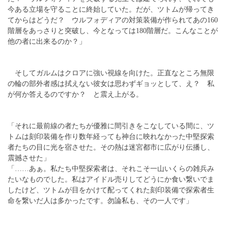
今ある立場を守ることに終始していた。だが、ツトムが帰ってき
てからはどうだ？ ウルフォディアの対策装備が作られてあの160
階層をあっさりと突破し、今となっては180階層だ。こんなことが
他の者に出来るのか？」
そしてガルムはクロアに強い視線を向けた。正直なところ無限
の輪の部外者感は拭えない彼女は思わずギョッとして、え？ 私
が何か答えるのですか？ と震え上がる。
「それに最前線の者たちが優雅に間引きをこなしている間に、ツ
トムは刻印装備を作り数年経っても神台に映れなかった中堅探索
者たちの目に光を宿させた。その熱は迷宮都市に広がり伝播し、
震撼させた」
「……あぁ。私たち中堅探索者は、それこそ一山いくらの雑兵み
たいなものでした。私はアイドル売りしてどうにか食い繋いでま
したけど、ツトムが目をかけて配ってくれた刻印装備で探索者生
命を繋いだ人は多かったです。勿論私も、その一人です」