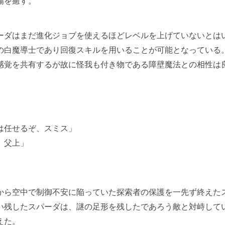
傷を癒す。
ダはまだ進化ジョブを使えるほどレベルを上げていないとは
0の白魔導士であり回復スキルを用いることが可能となっている
感覚を共有するが故に怪我も付き物である障壁魔法との相性は
は任せるぞ、スミス」
、父上」
ら空中で制御不安に陥っていた探索者の保護を一先ず終えた
い残したスパーダは、謎の足形を残したであろう敵と対峙して
えた。