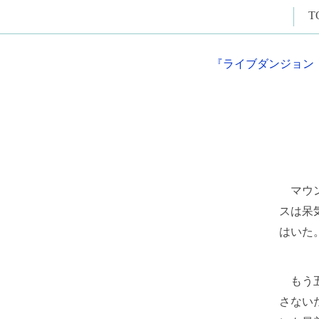
T
『ライブダンジョン
マウン
スは呆
はいた
もう五
さない