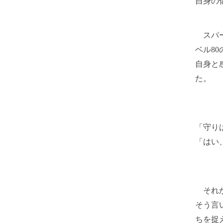
自身の
スパー
ベル8
自身と
た。
「守り
「はい
それか
そう言
ちを捉