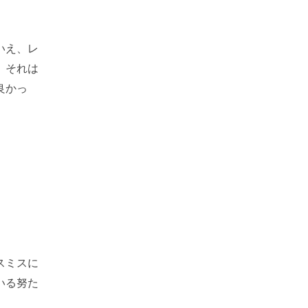
いえ、レ
。それは
良かっ
スミスに
いる努た