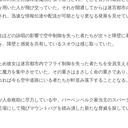
を用いた人が飛び交っていた。それが開通してからは迷宮都市
され、迅速な情報伝達や配送が可能となり更なる発展を見せて
ほどの詠唱の影響で空中制御を失った者たちが次々と障壁に
を、障壁と感覚を共有しているスオウは感じ取っていた。
め彼女は迷宮都市内でフライ制御を失った者たちを全員支え
に魔力を集中させていた。その重さはまさしく命の重さであり
れれば今も空中道路にいる者たちが軒並み落下することとなる
人命救助に尽力している中、バーベンベルク家当主のスパー
足場にして飛びマウントバグを踏み潰した新たな脅威を探して