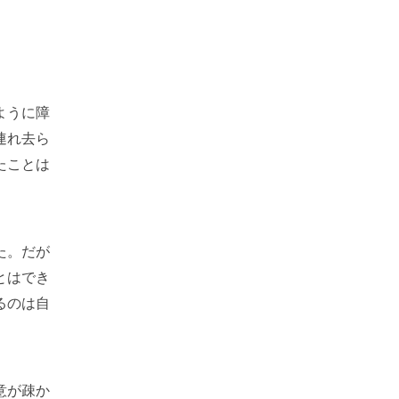
ように障
連れ去ら
たことは
た。だが
とはでき
るのは自
意が疎か