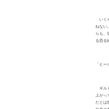
いくら
ねない
らも、
る恐る
「ヒー
ギルド
上がっ
だとは