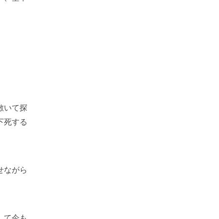
敷いて探
下死する
せながら
して今も