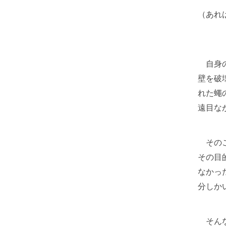
（あれ
自身の
壁を破
れた蠅
遠目な
そのこ
その目
なかっ
分しか
そんな