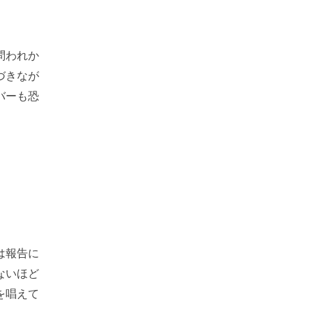
問われか
づきなが
バーも恐
は報告に
ないほど
を唱えて