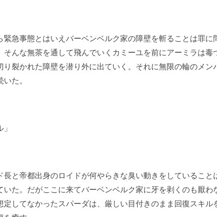
緊急事態とはいえバーベンベルク家の障壁を斬ることは罪に
。そんな無茶を通して飛んでいくカミーユを前にアーミラは毒
切り裂かれた障壁を潜り外に出ていく。それに無限の輪のメン
続いた。
ル」
長と帝都出身のロイドが何やらきな臭い動きをしていること
ていた。だがここに来てバーベンベルク家に牙を剥くのも厭わ
想定してなかったスパーダは、厳しい目付きのまま回復スキル