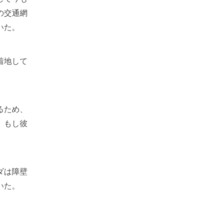
の交通網
いた。
着地して
るため、
、もし彼
。
ダは障壁
いた。