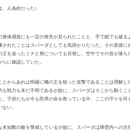
は、人為的だった）
身体感覚にも一定の喪失が見られたことと、手で紙でも破る
壊されたことはスパーダとしても気掛かりだった。その直後に
の王を追ったミナと努についても目視し、空中でその首が落ち
がらに確認していた。
とからあれは明確に蠅の王を狙った攻撃であることは理解し
的も戦力も未だ不明であるが故に、スパーダはそこから動くこ
た。子供たちが今も民草の命を救っている中、ここの守りを司
いない。
未知数の敵を警戒しているが故に、スパーダは障壁内への注