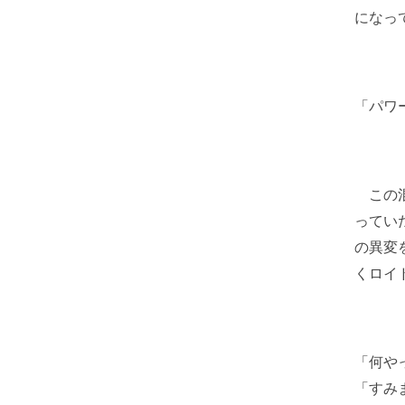
になっ
「パワ
この混
ってい
の異変
くロイ
「何や
「すみ