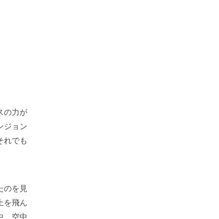
スの力が
ンジョン
それでも
たのを見
上を飛ん
中、空中