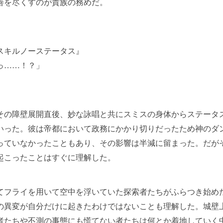
善を尽くすのが貴族の務めだ。
スキルノーステータス』
っ……！？」
の障壁展開直後、妙な詠唱と共にスミスの身体からステータ
いった。彼は帝都において政務にかかり切りだったため神のダ
っていなかったこともあり、その影響は半減に留まった。だが
起こったことはすぐに理解した。
フライを用いて空中を浮いていた探索者たちがふらつき始め
の異変が自分だけに起きたわけではないことも理解した。城壁
者たちや不測の事態にも慌てない者たちは何とか着地していく