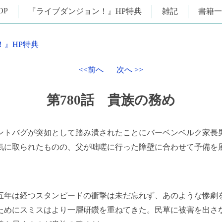
OP
『ライブダンジョン！』HP特典
雑記
書籍一
！』HP特典
<<前へ
次へ >>
第780話 貴族の務め
トバグが突如として踏み潰されたことにバーベンベルク家長
気に取られたものの、父が咄嗟に行った障壁に合わせて予備を
。
年は経つスタンピードの衝撃は未だ忘れず、あのような惨劇
ためにスミスはより一層研鑽を重ねてきた。民草に被害を出さ