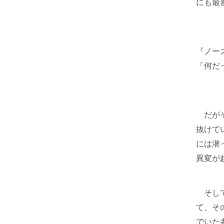
にも最
『ノー
「何だ
だがそ
抜けて
には潜
異変が
そして
て、そ
でいた