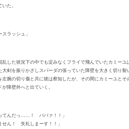
ていた。
ースラッシュ」
乱した状況下の中でも淀みなくフライで飛んでいたカミーユ
た大剣を振りかざしスパーダの張っていた障壁を大きく切り裂
を左腕の切り傷と共に彼は察知したが、その間にカミーユとそ
ドが障壁外へと出ていく。
ってんだっ……！ ババァ！！」
ません！ 失礼しまーす！！」