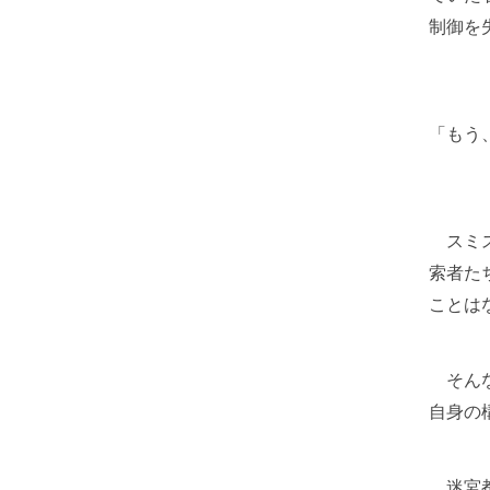
制御を
「もう
スミス
索者た
ことは
そんな
自身の
迷宮都