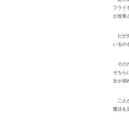
フライ
が改善
だが先
いるの
そのた
そちら
女が崩
二人が
魔法を