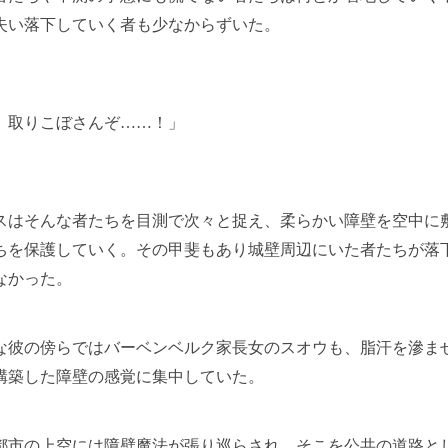
失い落下していく者も少なからずいた。
、取りこぼさんぞ……！」
はそんな者たちを目測で次々と捉え、柔らかい障壁を空中に
ちを保護していく。その甲斐もあり城壁周辺にいた者たちが落
なかった。
彼の傍らではバーベンベルク家長女のスオウも、脂汗を滲ま
構築した障壁の感覚に集中していた。
市の上空には障壁魔法が張り巡らされ、そこを公共の道路と