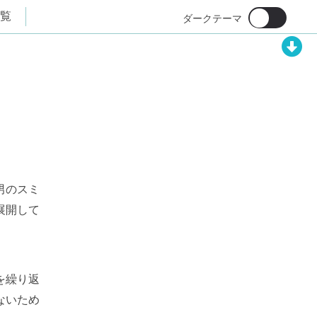
覧
男のスミ
展開して
を繰り返
ないため