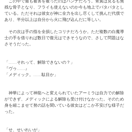
この中で最も被害を被ったのはハンナだろう。青翼は見るも無
残な骨子となり、フライも使えないのか今も地上でバタバタとし
ている。ただそれは彼女が神に全力を出し尽くして挑んだ代償で
あり、半分以上は自分から火に飛び込んだに等しい。
その次は手の指を全損したコリナだろうか。ただ複数の白魔導
士の手を借りれば数日で復元はできそうなので、さして問題はな
さそうだった。
「……それって、解除できないの？」
『ヴゥ……』
「メディック。……駄目か」
神華によって神龍へと変えられていたアーミラは自力での解除
ができず、メディックによる解除も受け付けなかった。そのため
身を縮こませて努の話を聞いている彼女はどこか不安げな様子だ
った。
「せ、せいれいが」