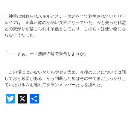
神華に触れられスキルとステータスを全て剥奪されていたリー
レイアは、正真正銘のか弱い女性になっていた。今も失った精霊
との繋がりが信じられず呆然としており、しばらくは使い物にな
らなそうだった。
「……まぁ、一旦無限の輪で集合しようか」
この場にはいないダリルやゼノ含め、今後のことについては話
しておく必要がある。そう判断した努はその中でまだしっかりし
ていたガルムを連れてクランメンバーたちを纏めた。
Twitter
X
共
有