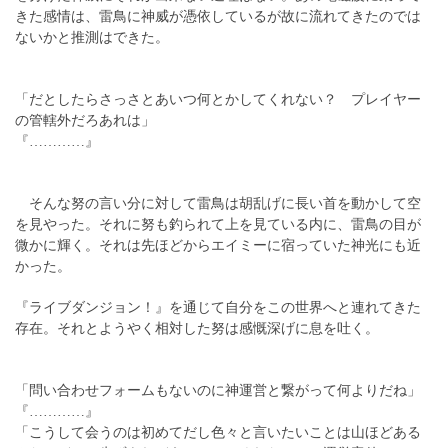
きた感情は、雷鳥に神威が憑依しているが故に流れてきたのでは
ないかと推測はできた。
「だとしたらさっさとあいつ何とかしてくれない？ プレイヤー
の管轄外だろあれは」
『…………』
そんな努の言い分に対して雷鳥は胡乱げに長い首を動かして空
を見やった。それに努も釣られて上を見ている内に、雷鳥の目が
微かに輝く。それは先ほどからエイミーに宿っていた神光にも近
かった。
『ライブダンジョン！』を通じて自分をこの世界へと連れてきた
存在。それとようやく相対した努は感慨深げに息を吐く。
「問い合わせフォームもないのに神運営と繋がって何よりだね」
『…………』
「こうして会うのは初めてだし色々と言いたいことは山ほどある