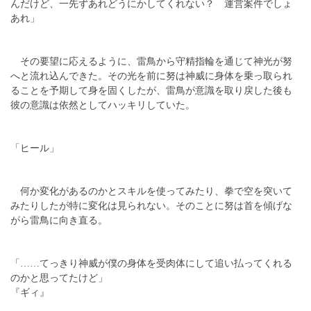
んだけど、一先ずあれどうにかしてくれない？ 運営案件でしょ
あれ」
その要望に応えるように、雷鳥から守精指輪を通じて神光が努
へと流れ込んできた。その光を前に努は神威に身体を乗っ取られ
ることを予期して身を固くしたが、雷鳥が意識を取り戻した後も
彼の意識は依然としてハッキリしていた。
「ヒール」
何か変化があるのかとスキルを使ってみたり、拳で空を突いて
みたりしたが特に変化は見られない。そのことに努は首を傾げな
がら雷鳥に向き直る。
「……てっきり神威が僕の身体を受肉体にして追い払ってくれる
のかと思ってたけど」
『ギィ』