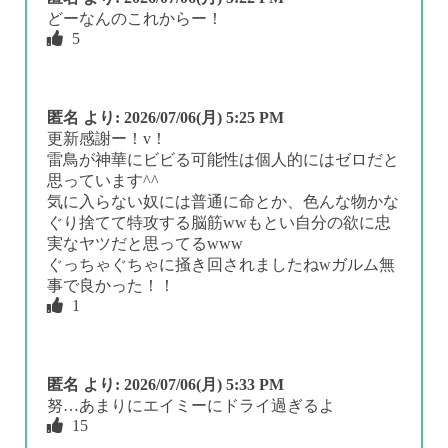
どーなんのこれからー！
5
匿名
より:
2026/07/06(月) 5:25 PM
更新感謝ー！v！
雷鳥が神華にビビる可能性は個人的にはゼロだと
思っています^^
気に入らない奴には普通に命とか、色んな物かな
ぐり捨てて特攻する脳筋wwもとい自分の欲に忠
実なヤツだと思ってるwww
ぐっちゃぐちゃに掻き回されましたねwガルム無
事で良かった！！
1
匿名
より:
2026/07/06(月) 5:33 PM
努…あまりにエイミーにドライ過ぎるよ
15