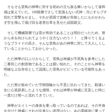
そもそも雷鳥の神華に対する初めの立ち振る舞いからして違和
感は覚えていた。180階層でさして意識もない式神：月にすらブチ
切れて雷撃をかまし、それが原因で攻略が失敗したにもかかわら
ず空を飛んで逃げ回る老害仕草を見せた頑固親父。
そして機械階層では雷が有効であることは明白だったため、努
から水を向けられてようやく仕方ないのう！！ と降りてくるよ
うなプライドの高さ。そんな雷鳥があの神華に対して大人しくし
ていることからしておかしかった。
ただ神華の口ぶりからして、雷鳥は神威が不死鳥を参考にした
二番煎じの創造物であることは窺い知れた。そのことから神華を
明確な上位存在として認識した雷鳥がビビっている可能性もあっ
た。
ただ努が嵌めていた守精指輪から不意に伝わってきた、勘違い
女に心底辟易したような感情。それは神華が神威に言及した時に
一度だけ努へと流れてきていた。
神華がエイミーの身体を乗っ取っているのであれば、その半身
を分けた神威にそれが出来ない道理はない。あの電磁波に乗って