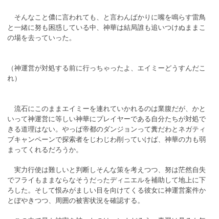
そんなこと儂に言われても、と言わんばかりに嘴を鳴らす雷鳥
と一緒に努も困惑している中、神華は結局誰も追いつけぬままこ
の場を去っていった。
（神運営が対処する前に行っちゃったよ、エイミーどうすんだこ
れ）
流石にこのままエイミーを連れていかれるのは業腹だが、かと
いって神運営に等しい神華にプレイヤーである自分たちが対処で
きる道理はない。やっぱ帝都のダンジョンって糞だわとネガティ
ブキャンペーンで探索者をじわじわ削っていけば、神華の力も弱
まってくれるだろうか。
実力行使は難しいと判断しそんな策を考えつつ、努は茫然自失
でフライもままならなそうだったディニエルを補助して地上に下
ろした。そして恨みがましい目を向けてくる彼女に神運営案件か
とぼやきつつ、周囲の被害状況を確認する。