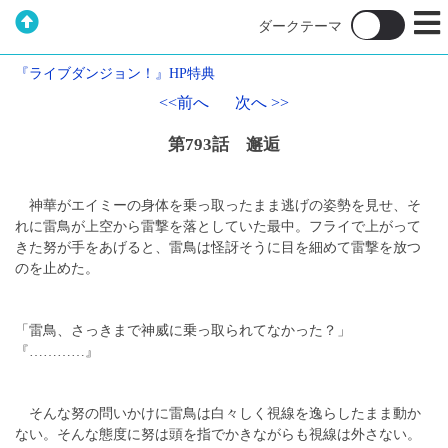
『ライブダンジョン！』HP特典
<<前へ
次へ >>
第793話 邂逅
神華がエイミーの身体を乗っ取ったまま逃げの姿勢を見せ、そ
れに雷鳥が上空から雷撃を落としていた最中。フライで上がって
きた努が手をあげると、雷鳥は怪訝そうに目を細めて雷撃を放つ
のを止めた。
「雷鳥、さっきまで神威に乗っ取られてなかった？」
『…………』
そんな努の問いかけに雷鳥は白々しく視線を逸らしたまま動か
ない。そんな態度に努は頭を指でかきながらも視線は外さない。