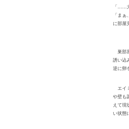
「……
「まぁ
に部屋
巣部屋
誘い込
逆に卵
エイミ
や壁も
えて現
い状態