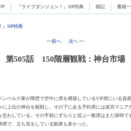
OP
『ライブダンジョン！』HP特典
雑記
書籍一
！』HP特典
<<前へ
次へ >>
第505話 150階層観戦：神台市場
ンベルク家が障壁で空中に席を構築しているVIP席にいる資
かに上位の神台を観戦し、その下にある予約席には迷宮マニア
を交わしている。その手前にずらりと並ぶ一般席はまだ昼時で
満席で、立ち見をしている観衆も多かった。