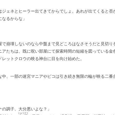
はジェネとヒーラー出てきてからでしょ。あれが出てくると否
になるからな」
で崩壊しないのなら中盤まで見どころはなさそうだと見切り
ニアたちは、既に呪い部屋にて探索時間の短縮を図っている金
ドレットクロウの映る神台に目を向け始めた。
中、一部の迷宮マニアやピコは引き続き無限の輪が映る二番
ナの調子、大分悪いよな？」
じゅうそう