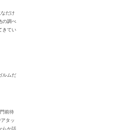
況なだけ
色の調べ
てきてい
ガルムだ
黒門前待
でアタッ
からか話