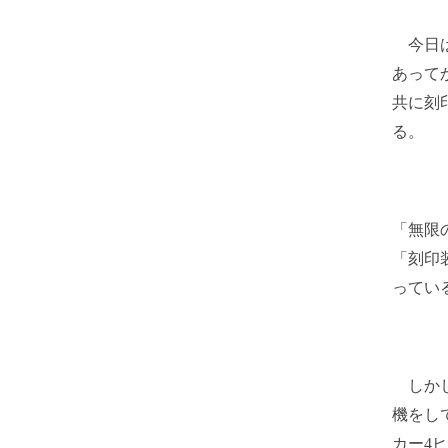
今日は
あって
共に刻
る。
「無限
「刻印
ってい
しかし
機をし
カー4