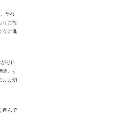
と、それ
わりにな
ように進
すがりに
隊蟻。す
のまま切
く進んで