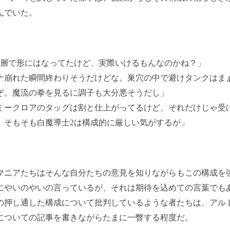
んでいた。
9階層で形にはなってたけど、実際いけるもんなのかね？」
ナ崩れた瞬間終わりそうだけどな。巣穴の中で避けタンクはま
ぞ。魔流の拳を見るに調子も大分悪そうだし」
ミークロアのタッグは割と仕上がってるけど、それだけじゃ受
。そもそも白魔導士2は構成的に厳しい気がするが」
ニアたちはそんな自分たちの意見を知りながらもこの構成を
にやいのやいの言っているが、それは期待を込めての言葉でも
の押し通した構成について批判しているような者たちは、アル
についての記事を書きながらたまに一瞥する程度だ。