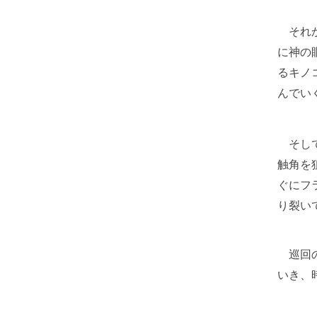
それか
に神の
るキノ
んでい
そして
触角を
ぐにフ
り裂い
巡回の
いき、