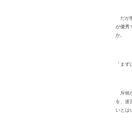
だが無
が優秀
か。
「まず
斥候か
を、迷
いとは