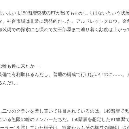
いよいよ150階層突破のPTが出てもおかしくはないという状
か、神台市場は非常に活発的だった。アルドレットクロウ、金
印装備での探索にも慣れて女王部屋まで辿り着く頻度は上がっ
の輪も遂に来たかー」
装備で有利取れるんだし、普通の構成で行けばいいのに……。
るんだし」
二つのクランを差し置いて注目されているのは、149階層で
ている無限の輪のメンバーたちだ。150階層を想定したPT練習
ヒーラー1を試していた様子は、観衆からもその構成の物珍しさ