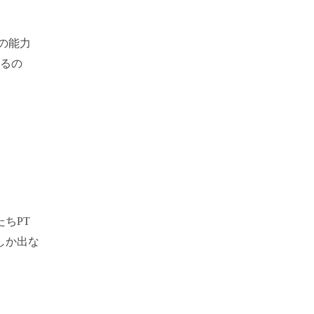
の能力
じるの
ちPT
しか出な