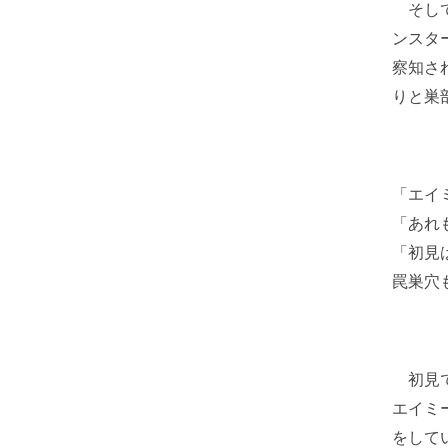
そして
ンスタ
察知さ
りと巣
「エイ
「あれ
「初見
罠巣穴
初見で
エイミ
をして