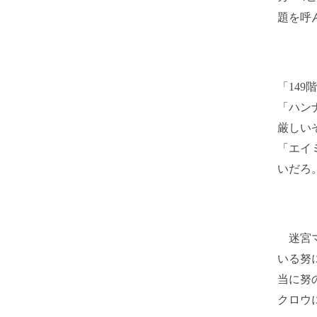
題を呼
「14
「ハン
厳しい
「エイ
いだろ
迷宮マ
いる努
当に努
クロウ