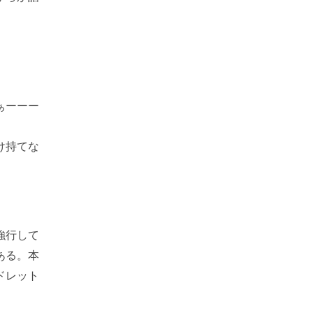
ぁーーー
け持てな
強行して
ある。本
ドレット