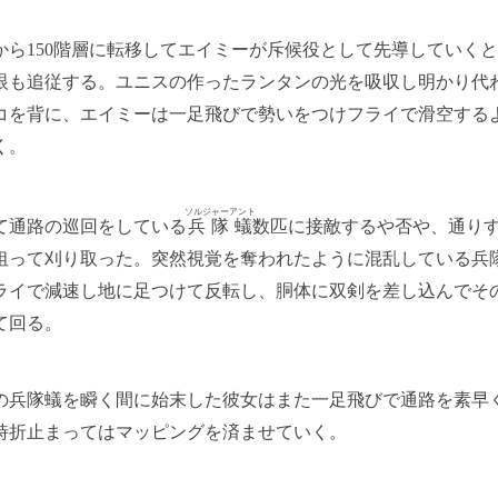
ら150階層に転移してエイミーが斥候役として先導していく
眼も追従する。ユニスの作ったランタンの光を吸収し明かり代
コを背に、エイミーは一足飛びで勢いをつけフライで滑空する
く。
ソルジャーアント
通路の巡回をしている
兵隊蟻
数匹に接敵するや否や、通り
狙って刈り取った。突然視覚を奪われたように混乱している兵
ライで減速し地に足つけて反転し、胴体に双剣を差し込んでそ
て回る。
兵隊蟻を瞬く間に始末した彼女はまた一足飛びで通路を素早
時折止まってはマッピングを済ませていく。