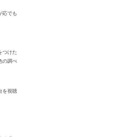
が応でも
をつけた
色の調べ
台を視聴