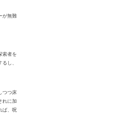
ーが無難
探索者を
するし、
しつつ床
それに加
れば、呪