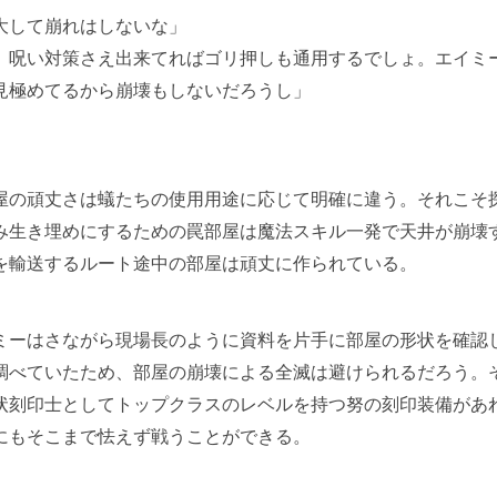
大して崩れはしないな」
、呪い対策さえ出来てればゴリ押しも通用するでしょ。エイミ
見極めてるから崩壊もしないだろうし」
の頑丈さは蟻たちの使用用途に応じて明確に違う。それこそ
み生き埋めにするための罠部屋は魔法スキル一発で天井が崩壊
を輸送するルート途中の部屋は頑丈に作られている。
ーはさながら現場長のように資料を片手に部屋の形状を確認
調べていたため、部屋の崩壊による全滅は避けられるだろう。
状刻印士としてトップクラスのレベルを持つ努の刻印装備があ
にもそこまで怯えず戦うことができる。