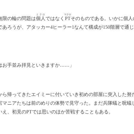
ミクロ
マクロ
限の輪の問題は
個人
ではなく
PT
そのものである。いかに個人
であろうが、アタッカー4ヒーラー1なんて構成が150階層で通
はお手並み拝見といきますか……」
ら帰ってきたエイミーに付いていき初めの部屋に突入した努た
宮マニアたちは前のめりの体勢で見守った。まだ兵隊蟻と呪蟻
いえ、初見のPTでは思いのほか苦戦することもある。