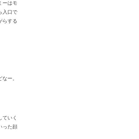
ミーはモ
ら入口で
がらする
」
どなー。
していく
いった顔