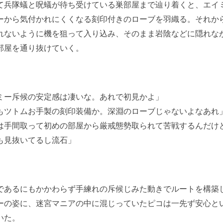
兵隊蟻と呪蟻が待ち受けている巣部屋まで辿り着くと、エイ
ーから気付かれにくくなる刻印付きのローブを羽織る。それか
れないように機を狙って入り込み、そのまま岩陰などに隠れな
部屋を通り抜けていく。
ミー斥候の安定感は凄いな。あれで初見かよ」
もツトムお手製の刻印装備か。深淵のローブじゃないよなあれ
は手間取って初めの部屋から厳戒態勢取られて苦戦するんだけ
も見抜いてるし流石」
あるにもかかわらず手練れの斥候じみた動きでルートを構築
ーの姿に、迷宮マニアの中に混じっていたピコは一先ず安心と
いた。