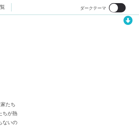
覧
産家たち
たちが熱
もないの