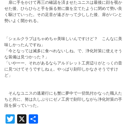
扉に手をかけて再三の確認を済ませたユニスは最後に顔を覗か
せた後、ひらひらと手を振る努に腹を立てたように閉めて勢い良
く駆けていった。その足音が遠ざかって少しした後、扉がバンと
勢いよく開かれる。
「シェルクラブはちゃめちゃ美味しいんですけど？ こんなに美
味しかったんですね」
「今となっては滅多に食べれないしね。で、浄化対策に使えそう
な装備は見つかった？」
「いやーー、それがあるならアルドレット工房辺りがとっくの昔
に見つけてそうですしねぇ。やっぱり刻印しかなさそうですけ
ど」
そんなユニスの逃避行にも蟹に夢中で一切気付かなった職人た
ちと共に、努は久しぶりにゼノ工房で刻印しながら浄化対策の手
段を探っていった。
Twitter
X
共
有