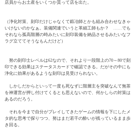
店員からお土産をいくつか貰って店を出た。
（浄化対策、刻印だけじゃなくて鍛冶師とかも組み合わせなきゃ
いけないのかなぁ。装備関連でいうと革細工師もか？ ……でも
それなら孤高階層の時みたいに刻印装備を納品させるみたいなフ
ラグ立ててそうなもんだけど）
努の刻印士レベルは62なので、それより一段階上の70～80で刻
印できる効果はステータスカードで確認できる。だがその中にも
浄化に効果があるような刻印は見受けられない。
しかしだからといって一度も死なずに階層主を突破なんて無茶
を神運営が押し付けてくるとも思えないので、何かしらの対策は
あるのだろう。
それを今まで自分がプレイしてきたゲームの情報を下にしたメ
タ的な思考で探りつつ、努はまだ若干の酔いが残っているまま歩
き回る。