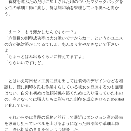
食材を運ぶためだけに加工された印のついたマジックバッグを
女性の革細工師に渡し、努は刻印油を管理している奥へと向か
う。
「えー？ もう溶かしたんですかー？」
「六個目の刻印成功率は大分渋いですからねー。というかユニス
の方が絶対溶かしてるでしょ。あんまり甘やかさないで下さい
よ」
「ちょっとはみ出るくらいに抑えてますよ」
「ならいいですけど」
とはいえ毎日ゼノ工房に顔を出しては装備のデザインなどを相
談し、鎧に刻印を刻む作業すらしている彼女を贔屓するのも無理
はない。自分も初めは信頼関係を築くために入り浸っていたもの
の、今となっては職人たちに彫られた刻印を成立させるためのbot
と化している。
それから努は普段の業務と並行して最近はダンジョン産の装備
を改造し狙ってレベルを上げるようになった鍛冶師や革細工師
に、浄化対策の意見を伺いつつ雑談した。