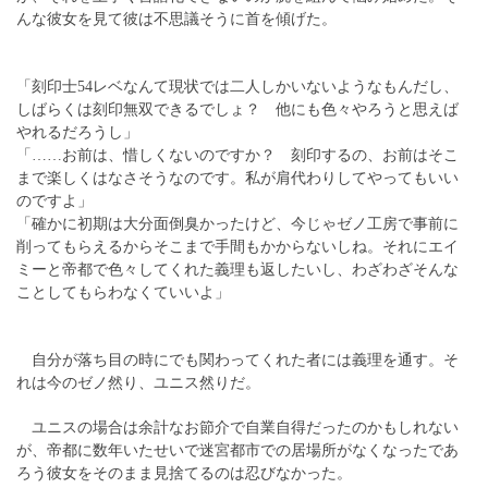
んな彼女を見て彼は不思議そうに首を傾げた。
「刻印士54レベなんて現状では二人しかいないようなもんだし、
しばらくは刻印無双できるでしょ？ 他にも色々やろうと思えば
やれるだろうし」
「……お前は、惜しくないのですか？ 刻印するの、お前はそこ
まで楽しくはなさそうなのです。私が肩代わりしてやってもいい
のですよ」
「確かに初期は大分面倒臭かったけど、今じゃゼノ工房で事前に
削ってもらえるからそこまで手間もかからないしね。それにエイ
ミーと帝都で色々してくれた義理も返したいし、わざわざそんな
ことしてもらわなくていいよ」
自分が落ち目の時にでも関わってくれた者には義理を通す。そ
れは今のゼノ然り、ユニス然りだ。
ユニスの場合は余計なお節介で自業自得だったのかもしれない
が、帝都に数年いたせいで迷宮都市での居場所がなくなったであ
ろう彼女をそのまま見捨てるのは忍びなかった。