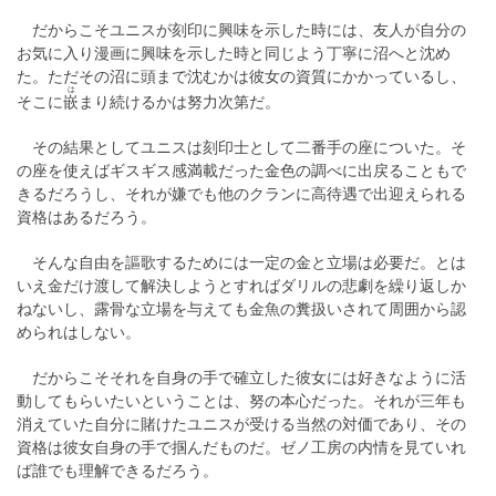
だからこそユニスが刻印に興味を示した時には、友人が自分の
お気に入り漫画に興味を示した時と同じよう丁寧に沼へと沈め
た。ただその沼に頭まで沈むかは彼女の資質にかかっているし、
は
そこに
嵌
まり続けるかは努力次第だ。
その結果としてユニスは刻印士として二番手の座についた。そ
の座を使えばギスギス感満載だった金色の調べに出戻ることもで
きるだろうし、それが嫌でも他のクランに高待遇で出迎えられる
資格はあるだろう。
そんな自由を謳歌するためには一定の金と立場は必要だ。とは
いえ金だけ渡して解決しようとすればダリルの悲劇を繰り返しか
ねないし、露骨な立場を与えても金魚の糞扱いされて周囲から認
められはしない。
だからこそそれを自身の手で確立した彼女には好きなように活
動してもらいたいということは、努の本心だった。それが三年も
消えていた自分に賭けたユニスが受ける当然の対価であり、その
資格は彼女自身の手で掴んだものだ。ゼノ工房の内情を見ていれ
ば誰でも理解できるだろう。