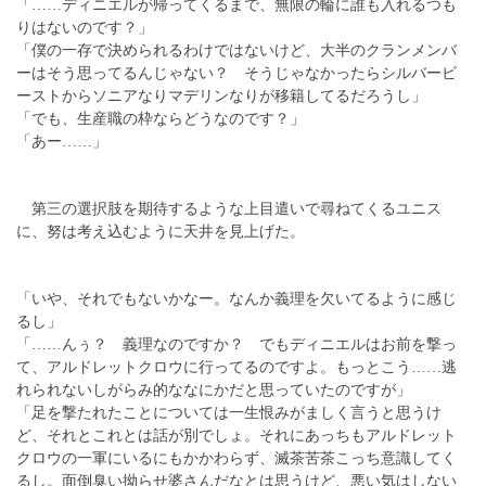
「……ディニエルが帰ってくるまで、無限の輪に誰も入れるつも
りはないのです？」
「僕の一存で決められるわけではないけど、大半のクランメンバ
ーはそう思ってるんじゃない？ そうじゃなかったらシルバービ
ーストからソニアなりマデリンなりが移籍してるだろうし」
「でも、生産職の枠ならどうなのです？」
「あー……」
第三の選択肢を期待するような上目遣いで尋ねてくるユニス
に、努は考え込むように天井を見上げた。
「いや、それでもないかなー。なんか義理を欠いてるように感じ
るし」
「……んぅ？ 義理なのですか？ でもディニエルはお前を撃っ
て、アルドレットクロウに行ってるのですよ。もっとこう……逃
れられないしがらみ的ななにかだと思っていたのですが」
「足を撃たれたことについては一生恨みがましく言うと思うけ
ど、それとこれとは話が別でしょ。それにあっちもアルドレット
クロウの一軍にいるにもかかわらず、滅茶苦茶こっち意識してく
るし。面倒臭い拗らせ婆さんだなとは思うけど、悪い気はしない