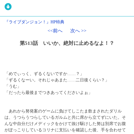
『ライブダンジョン！』HP特典
<<前へ
次へ >>
第513話 いいか、絶対に止めるなよ！？
「めでぃっく、ずるくないですか……？」
「ずるくなーい。それじゃあまた……二日後くらい？」
「うむ」
「だったら最後までつきあってくださいよぉ」
あれから努発案のゲームに負けてしこたま飲まされたダリル
は、うつらうつらしているガルムと共に席から立てずにいた。そ
んな中自分だけメディックをかけて抜け駆けした努は別席でお腹
がぽっこりしているコリナに支払いを確認した後、手を合わせて