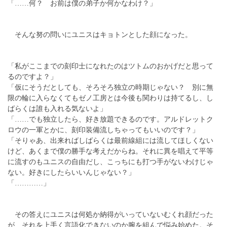
「……何？ お前は僕の弟子か何かなわけ？」
そんな努の問いにユニスはキョトンとした顔になった。
「私がここまでの刻印士になれたのはツトムのおかげだと思って
るのですよ？」
「仮にそうだとしても、そろそろ独立の時期じゃない？ 別に無
限の輪に入らなくてもゼノ工房とは今後も関わりは持てるし、し
ばらくは誰も入れる気ないよ」
「……でも独立したら、好き放題できるのです。アルドレットク
ロウの一軍とかに、刻印装備流しちゃってもいいのです？」
「そりゃあ、出来ればしばらくは最前線組には流してほしくない
けど、あくまで僕の勝手な考えだからね。それに異を唱えて平等
に流すのもユニスの自由だし、こっちにも打つ手がないわけじゃ
ない。好きにしたらいいんじゃない？」
「…………」
その答えにユニスは何処か納得がいっていないむくれ顔だった
が、それを上手く言語化できないのか腕を組んで悩み始めた。そ