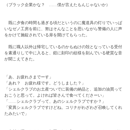
（ブラック企業かな？ ……僕が言えたもんじゃないか）
既に夕食の時間も過ぎる頃だというのに魔道具の灯りでいっぱ
いなゼノ工房を前に、努はそんなことを思いながら警備の人に声
をかけて施錠されている扉を開けてもらった。
既に職人以外は帰宅しているのかもぬけの殻となっている受付
を素通りして中に入ると、鎧に刻印の紋様を刻んでいる硬質な音
が聞こえてきた。
「あ、お疲れさまでーす」
「あれ？ お疲れ様です。どうしました？」
「シェルクラブのお土産ついでに装備の納品と、追加の油買って
おこうと思って。よければ皆さんで食べてくださーい」
「……シェルクラブって、あのシェルクラブですか？」
「変異シェルクラブですけどね。コリナがわざわざ召喚してくれ
たみたいで」