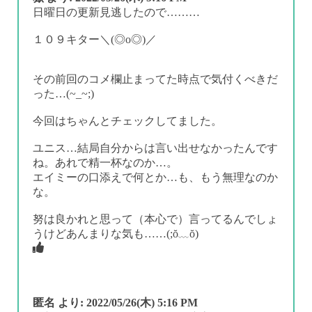
日曜日の更新見逃したので………
１０９キター＼(◎o◎)／
その前回のコメ欄止まってた時点で気付くべきだ
った…(~_~;)
今回はちゃんとチェックしてました。
ユニス…結局自分からは言い出せなかったんです
ね。あれで精一杯なのか…。
エイミーの口添えで何とか…も、もう無理なのか
な。
努は良かれと思って（本心で）言ってるんでしょ
うけどあんまりな気も……(;ŏ﹏ŏ)
匿名
より:
2022/05/26(木) 5:16 PM