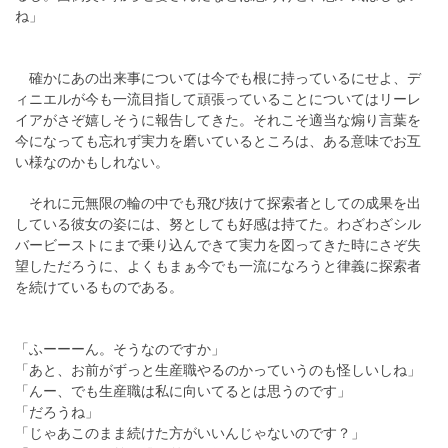
ね」
確かにあの出来事については今でも根に持っているにせよ、デ
ィニエルが今も一流目指して頑張っていることについてはリーレ
イアがさぞ嬉しそうに報告してきた。それこそ適当な煽り言葉を
今になっても忘れず実力を磨いているところは、ある意味でお互
い様なのかもしれない。
それに元無限の輪の中でも飛び抜けて探索者としての成果を出
している彼女の姿には、努としても好感は持てた。わざわざシル
バービーストにまで乗り込んできて実力を図ってきた時にさぞ失
望しただろうに、よくもまぁ今でも一流になろうと律義に探索者
を続けているものである。
「ふーーーん。そうなのですか」
「あと、お前がずっと生産職やるのかっていうのも怪しいしね」
「んー、でも生産職は私に向いてるとは思うのです」
「だろうね」
「じゃあこのまま続けた方がいいんじゃないのです？」