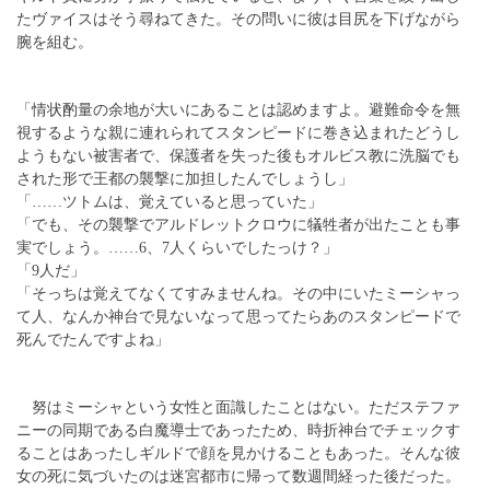
たヴァイスはそう尋ねてきた。その問いに彼は目尻を下げながら
腕を組む。
「情状酌量の余地が大いにあることは認めますよ。避難命令を無
視するような親に連れられてスタンピードに巻き込まれたどうし
ようもない被害者で、保護者を失った後もオルビス教に洗脳でも
された形で王都の襲撃に加担したんでしょうし」
「……ツトムは、覚えていると思っていた」
「でも、その襲撃でアルドレットクロウに犠牲者が出たことも事
実でしょう。……6、7人くらいでしたっけ？」
「9人だ」
「そっちは覚えてなくてすみませんね。その中にいたミーシャっ
て人、なんか神台で見ないなって思ってたらあのスタンピードで
死んでたんですよね」
努はミーシャという女性と面識したことはない。ただステファ
ニーの同期である白魔導士であったため、時折神台でチェックす
ることはあったしギルドで顔を見かけることもあった。そんな彼
女の死に気づいたのは迷宮都市に帰って数週間経った後だった。