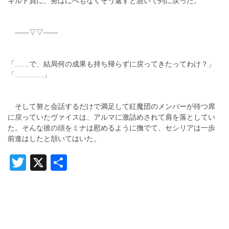
ギルド員に、努はにべもなくそう返すと急いで列に戻った。
――▽▽――
「……で、結局何の成果も持ち帰らずに戻ってきたってわけ？」
「…………」
そして努と会話するだけで満足して紅魔団のメンバーが待つ席
に戻っていたヴァイスは、アルマに激詰めされて肩を落としてい
た。そんな彼の頭をミナは慰めるように撫でて、セシリアは一歩
前進はしたと頷いてはいた。
Twitter
X
共
有