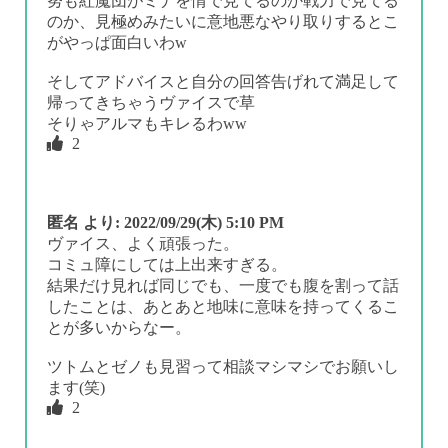
努も紅魔団がミナを情で見てるのか戦力で見てる
のか、見極めみたいに意地悪なやり取りするとこ
がやっぱ面白いわw
そしてアドバイスと自分の回答告げれて満足して
帰ってきちゃうヴァイスで草
そりゃアルマもキレるわww
2
匿名
より:
2022/09/29(木) 5:10 PM
ヴァイス、よく頑張った。
コミュ障にしては上出来すぎる。
結果だけ見れば同じでも、一度でも腹を割って話
したことは、あとあと地味に意味を持ってくるこ
とが多いからなー。
ツトムとゼノも見習って相談マシマシでお願いし
ます(笑)
2