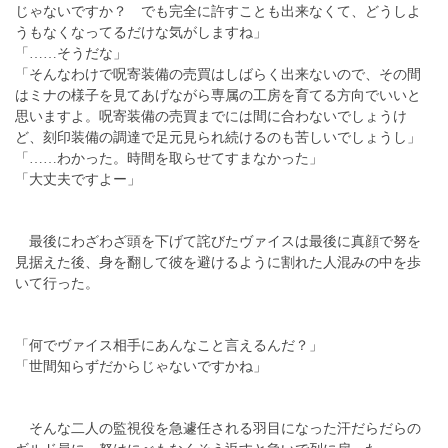
じゃないですか？ でも完全に許すことも出来なくて、どうしよ
うもなくなってるだけな気がしますね」
「……そうだな」
「そんなわけで呪寄装備の売買はしばらく出来ないので、その間
はミナの様子を見てあげながら専属の工房を育てる方向でいいと
思いますよ。呪寄装備の売買までには間に合わないでしょうけ
ど、刻印装備の調達で足元見られ続けるのも苦しいでしょうし」
「……わかった。時間を取らせてすまなかった」
「大丈夫ですよー」
最後にわざわざ頭を下げて詫びたヴァイスは最後に真顔で努を
見据えた後、身を翻して彼を避けるように割れた人混みの中を歩
いて行った。
「何でヴァイス相手にあんなこと言えるんだ？」
「世間知らずだからじゃないですかね」
そんな二人の監視役を急遽任される羽目になった汗だらだらの