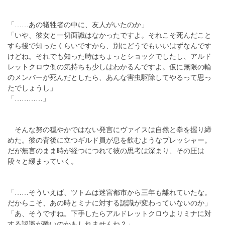
「……あの犠牲者の中に、友人がいたのか」
「いや、彼女と一切面識はなかったですよ。それこそ死んだこと
すら後で知ったくらいですから、別にどうでもいいはずなんです
けどね。それでも知った時はちょっとショックでしたし、アルド
レットクロウ側の気持ちも少しはわかるんですよ。仮に無限の輪
のメンバーが死んだとしたら、あんな害虫駆除してやるって思っ
たでしょうし」
「…………」
そんな努の穏やかではない発言にヴァイスは自然と拳を握り締
めた。彼の背後に立つギルド員が息を飲むようなプレッシャー。
だが無言のまま時が経つにつれて彼の思考は深まり、その圧は
段々と緩まっていく。
「……そういえば、ツトムは迷宮都市から三年も離れていたな。
だからこそ、あの時とミナに対する認識が変わっていないのか」
「あ、そうですね。下手したらアルドレットクロウよりミナに対
する認識が酷いのかもしれませんね？」