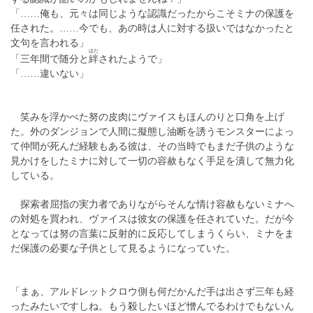
「……俺も、元々は同じような認識だったからこそミナの保護を
任された。……今でも、あの時は人に対する扱いではなかったと
文句を言われる」
ほだ
「三年間で随分と
絆
されたようで」
「……違いない」
笑みを浮かべた努の皮肉にヴァイスもほんのりと口角を上げ
た。外のダンジョンで人間に擬態し油断を誘うモンスターによっ
て仲間が死んだ経験もある彼は、その当時でもまだ子供のような
見かけをしたミナに対して一切の容赦もなく手足を潰して無力化
している。
探索者屈指の実力者でありながらそんな情け容赦もないミナへ
の対処を買われ、ヴァイスは彼女の保護を任されていた。だが今
となっては努の言葉に反射的に反応してしまうくらい、ミナをま
だ保護の必要な子供として見るようになっていた。
「まぁ、アルドレットクロウ側も何だかんだ手は出さず三年も経
ったみたいですしね。もう殺したいほど憎んでるわけでもないん