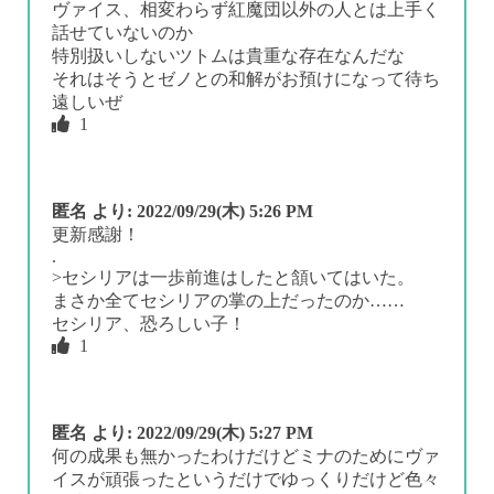
ヴァイス、相変わらず紅魔団以外の人とは上手く
話せていないのか
特別扱いしないツトムは貴重な存在なんだな
それはそうとゼノとの和解がお預けになって待ち
遠しいぜ
1
匿名
より:
2022/09/29(木) 5:26 PM
更新感謝！
.
>セシリアは一歩前進はしたと頷いてはいた。
まさか全てセシリアの掌の上だったのか……
セシリア、恐ろしい子！
1
匿名
より:
2022/09/29(木) 5:27 PM
何の成果も無かったわけだけどミナのためにヴァ
イスが頑張ったというだけでゆっくりだけど色々