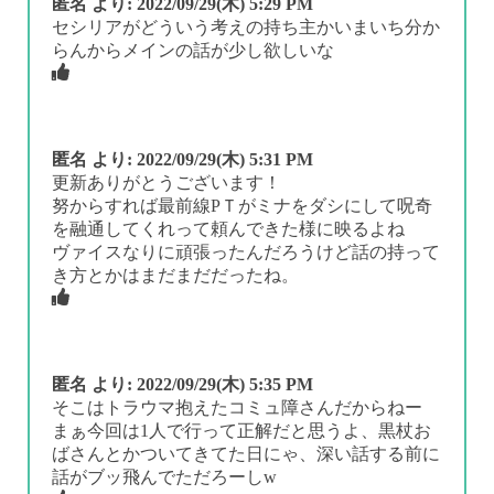
匿名
より:
2022/09/29(木) 5:29 PM
セシリアがどういう考えの持ち主かいまいち分か
らんからメインの話が少し欲しいな
匿名
より:
2022/09/29(木) 5:31 PM
更新ありがとうございます！
努からすれば最前線PＴがミナをダシにして呪奇
を融通してくれって頼んできた様に映るよね
ヴァイスなりに頑張ったんだろうけど話の持って
き方とかはまだまだだったね。
匿名
より:
2022/09/29(木) 5:35 PM
そこはトラウマ抱えたコミュ障さんだからねー
まぁ今回は1人で行って正解だと思うよ、黒杖お
ばさんとかついてきてた日にゃ、深い話する前に
話がブッ飛んでただろーしw