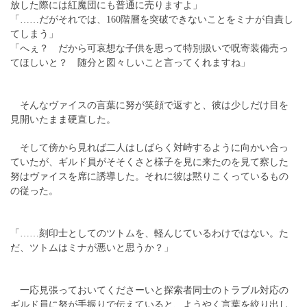
放した際には紅魔団にも普通に売りますよ」
「……だがそれでは、160階層を突破できないことをミナが自責し
てしまう」
「へぇ？ だから可哀想な子供を思って特別扱いで呪寄装備売っ
てほしいと？ 随分と図々しいこと言ってくれますね」
そんなヴァイスの言葉に努が笑顔で返すと、彼は少しだけ目を
見開いたまま硬直した。
そして傍から見れば二人はしばらく対峙するように向かい合っ
ていたが、ギルド員がそそくさと様子を見に来たのを見て察した
努はヴァイスを席に誘導した。それに彼は黙りこくっているもの
の従った。
「……刻印士としてのツトムを、軽んじているわけではない。た
だ、ツトムはミナが悪いと思うか？」
一応見張っておいてくださーいと探索者同士のトラブル対応の
ギルド員に努が手振りで伝えていると、ようやく言葉を絞り出し