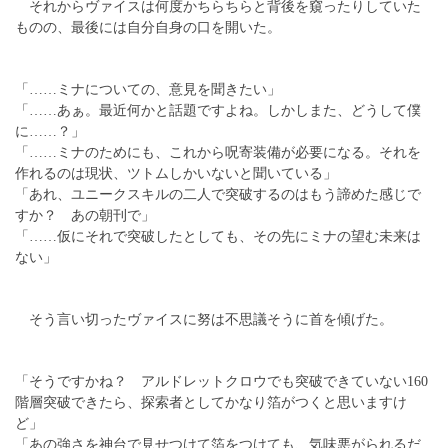
それからヴァイスは何度かちらちらと背後を窺ったりしていた
ものの、最後には自分自身の口を開いた。
「……ミナについての、意見を聞きたい」
「……あぁ。最近何かと話題ですよね。しかしまた、どうして僕
に……？」
「……ミナのためにも、これから呪寄装備が必要になる。それを
作れるのは現状、ツトムしかいないと聞いている」
「あれ、ユニークスキルの二人で突破するのはもう諦めた感じで
すか？ あの朝刊で」
「……仮にそれで突破したとしても、その先にミナの望む未来は
ない」
そう言い切ったヴァイスに努は不思議そうに首を傾げた。
「そうですかね？ アルドレットクロウでも突破できていない160
階層突破できたら、探索者としてかなり箔がつくと思いますけ
ど」
「あの強さを神台で見せつけて箔をつけても、気味悪がられるだ