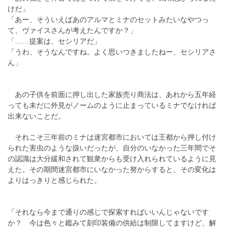
けだ」
「あー、そういえばあのアルマとミナのセットみたいなやつっ
て、ヴァイスさんが考えたんですか？」
「……提案は、セシリアだ」
「うわ、そうなんですね。よく思いつきましたねー、セシリアさ
ん」
あの子供を前面に押し出した家族売り商法は、あれから五年経
っても未だに外見がノームのように止まっているミナでなければ
出来ないことだ。
それこそ三年前のミナは迷宮都市においては王都から押し付け
られた害虫のような扱いだったが、自分のいなかった三年間でそ
の認識は大分緩和されて観衆からも受け入れられているように見
えた。その期間迷宮都市にいなかった努からすると、その変化は
よりはっきりと感じられた。
「それなら今まで通りの感じで探索すればいいんじゃないです
か？ 今は色々と鑑みて刻印装備の供給は制限してますけど、解