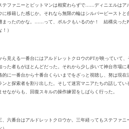
ステファニーとビットマンは相変わらずで……ディニエルはア
ウに移籍した感じか。それなら無限の輪はシルバービーストと
纏まったのかな。……って、ポルクもいるのか！ 結構尖ったP
な！）
ら見える一番台にはアルドレットクロウのPTが映っていて、
知った者もがほとんどだった。それから少し歩いて神台市場に
格的に一番台から十番台くらいまでをざっと視聴し、努は現在
ランと探索者を割り出した。そして迷宮マニアたちの話してい
ませながらも、回復スキルの操作練習をしばらく行った。
三、六番台はアルドレットクロウか。三年経ってもステファニ
な）