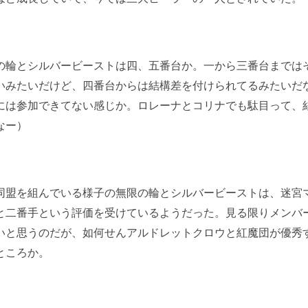
の輪とシルバービーストは四、五番台か。一から三番台までは
いみたいだけど、四番台からは結構差を付けられてるみたいだ
には参加できてない感じか。ロレーナとコリナでも駄目って、
なー）
盟を組んでいる様子の無限の輪とシルバービーストは、迷宮
と二番手という評価を受けているようだった。見る限りメンバ
いと思うのだが、如何せんアルドレットクロウと紅魔団が優秀
ところか。