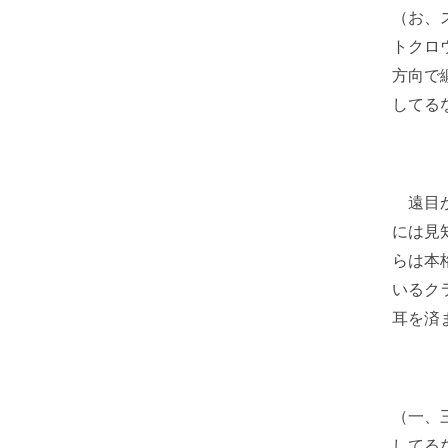
（お、
トクロ
方向で
してる
遠目か
には見
らは本
いるク
耳を済
（一、
してる