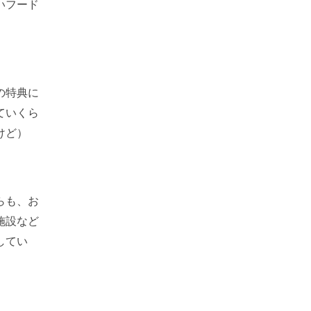
いフード
の特典に
ていくら
けど）
らも、お
施設など
してい