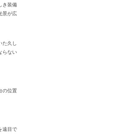
しき装備
光景が広
いた久し
ならない
台の位置
を遠目で