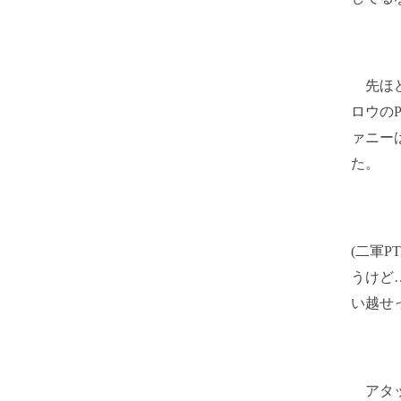
先ほど
ロウの
ァニー
た。
(二軍
うけど
い越せ
アタッ