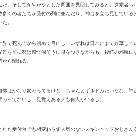
んだ。そしてがやがやとした周囲を見回してみると、探索者ら
数多くの者たちが受付の列に並んだり、神台を立ち見している
いた。
界で死んでから初めて目にし、いずれは日常にまで昇華して
光景を前に努は感慨深そうに息をつきながらも、後続の邪魔に
門から離れる。
自体はかなり変わってるけど、ちゃんとギルドみたいだな。神
変わってないし、見覚えある人も何人かいるし）
れた受付台でも相変わらず人気のないスキンヘッドおじさん