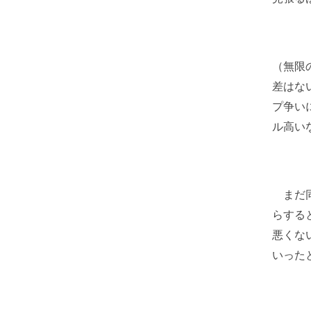
（無限
差はな
プ争い
ル高い
まだ同
らする
悪くな
いった