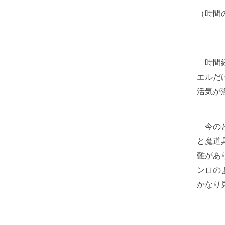
（時間
時間経
エルだ
活気が
今のと
と魔道
難があ
ンロの
かなり