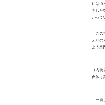
には済
をした
がって
この世
ぶりの
よう黒
（内装
自体は
一新さ