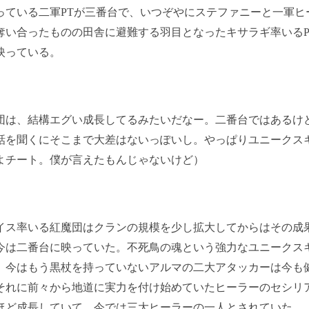
っている二軍PTが三番台で、いつぞやにステファニーと一軍ヒ
奪い合ったものの田舎に避難する羽目となったキサラギ率いるP
映っている。
団は、結構エグい成長してるみたいだなー。二番台ではあるけ
話を聞くにそこまで大差はないっぽいし。やっぱりユニークス
よチート。僕が言えたもんじゃないけど）
ス率いる紅魔団はクランの規模を少し拡大してからはその成
今は二番台に映っていた。不死鳥の魂という強力なユニークス
、今はもう黒杖を持っていないアルマの二大アタッカーは今も
それに前々から地道に実力を付け始めていたヒーラーのセシリ
ほど成長していて、今では三大ヒーラーの一人とされていた。