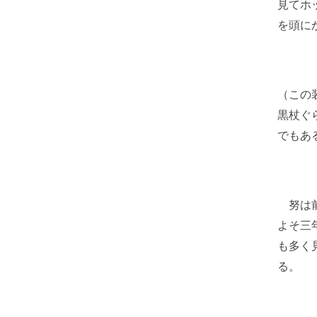
見てホ
を頭に
（この
黒杖ぐ
でもあ
努は前
よそ三
も多く
る。