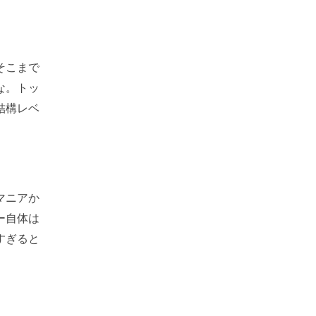
そこまで
な。トッ
結構レベ
マニアか
ー自体は
すぎると