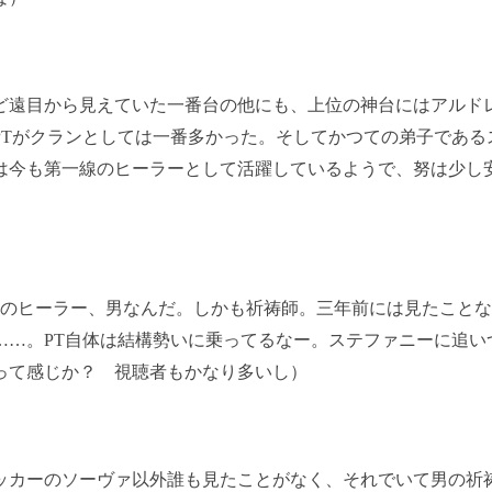
遠目から見えていた一番台の他にも、上位の神台にはアルド
PTがクランとしては一番多かった。そしてかつての弟子である
は今も第一線のヒーラーとして活躍しているようで、努は少し
PTのヒーラー、男なんだ。しかも祈祷師。三年前には見たこと
……。PT自体は結構勢いに乗ってるなー。ステファニーに追い
って感じか？ 視聴者もかなり多いし）
カーのソーヴァ以外誰も見たことがなく、それでいて男の祈