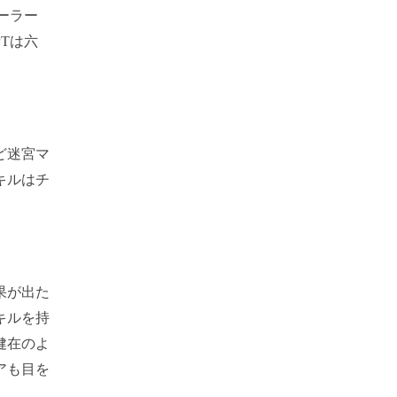
ーラー
Tは六
ど迷宮マ
キルはチ
果が出た
キルを持
健在のよ
アも目を