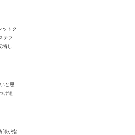
レットク
ステフ
安堵し
ないと思
つけ追
祷師が指