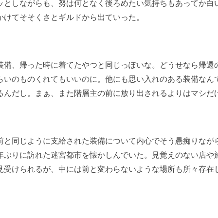
ッとしながらも、努は何となく後ろめたい気持ちもあってか白
かけてそそくさとギルドから出ていった。
装備、帰った時に着てたやつと同じっぽいな。どうせなら帰還
らいのものくれてもいいのに。他にも思い入れのある装備なん
るんだし。まぁ、また階層主の前に放り出されるよりはマシだ
と同じように支給された装備について内心でそう愚痴りなが
年ぶりに訪れた迷宮都市を懐かしんでいた。見覚えのない店や
見受けられるが、中には前と変わらないような場所も所々存在