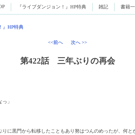
OP
『ライブダンジョン！』HP特典
雑記
書籍一
！』HP特典
<<前へ
次へ >>
第422話 三年ぶりの再会
なっ」
りに黒門から転移したこともあり努はつんのめったが、何と