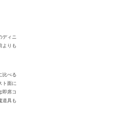
のディニ
前よりも
に比べる
スト面に
は即席コ
魔道具も