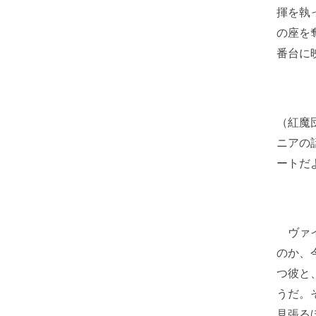
揮を執
の座を
番台に
（紅魔
ニアの
ートだ
ヴァイ
のか、
つ彼と
うだ。
見張る