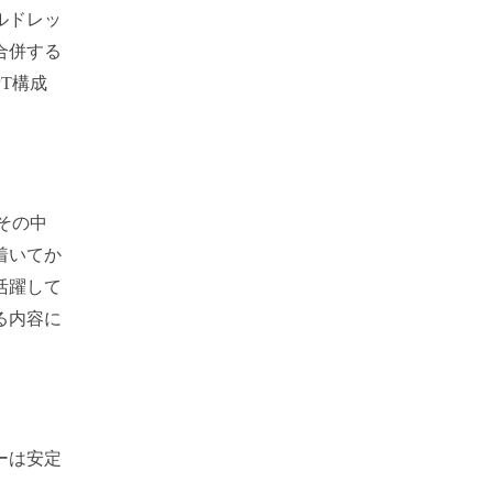
ルドレッ
合併する
T構成
その中
着いてか
活躍して
る内容に
ーは安定