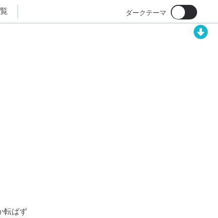
覧
か転ばず