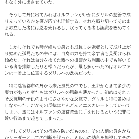
もなく外に出させていた。
そうして外に出てみればオルファンがいかにダリルの慈善で成
り立っているかを否が応でも理解する。それを振り切ってそのま
ま独立した者には恩を売れるし、戻ってくる者も認識を改めてく
れる。
しかしそれでも時が経ち心身とも成長し探索者として成り上が
り始めた孤児たちの中には、自身の力を持て余す者も見受けられ
始めた。それは自分を捨てた親への復讐から周囲の中でも浮いて
いる者を排除したりと様々だったが、最も多かったのはオルファ
ンの一番上に位置するダリルへの反抗だった。
特に迷宮都市の外から来た孤児の中でも、王都からきて多少の
実力があった者たちはダリルへの恩義も薄かった。初めはそれこ
そ反抗期の子供のようにささやかな反抗で、ダリルも特に咎めは
しなかった。だがその反抗はどんどんとエスカレートしていって
しまい、遂にはオルファンの運営資金に手を付けるという犯罪に
近い行為まで起きてしまった。
そしてダリルはその行為を防いだものの、その人柄の良さから
かリーダーとしての判断を誤った。ミルルの助言を無視してその