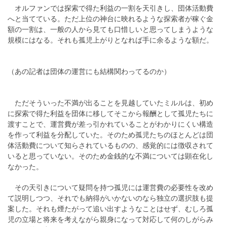
オルファンでは探索で得た利益の一割を天引きし、団体活動費
へと当てている。ただ上位の神台に映れるような探索者が稼ぐ金
額の一割は、一般の人から見ても口惜しいと思ってしまうような
規模にはなる。それも孤児上がりとなれば手に余るような額だ。
（あの記者は団体の運営にも結構関わってるのか）
ただそういった不満が出ることを見越していたミルルは、初め
に探索で得た利益を団体に移してそこから報酬として孤児たちに
渡すことで、運営費が差っ引かれていることがわかりにくい構造
を作って利益を分配していた。そのため孤児たちのほとんどは団
体活動費について知らされているものの、感覚的には徴収されて
いると思っていない。そのため金銭的な不満については顕在化し
なかった。
その天引きについて疑問を持つ孤児には運営費の必要性を改め
て説明しつつ、それでも納得がいかないのなら独立の選択肢も提
案した。それも煙たがって追い出すようなことはせず、むしろ孤
児の立場と将来を考えながら親身になって対応して何のしがらみ