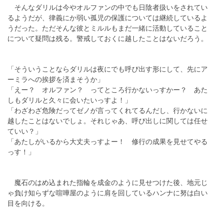
そんなダリルは今やオルファンの中でも日陰者扱いをされてい
るようだが、律義にか弱い孤児の保護については継続しているよ
うだった。ただそんな彼とミルルもまだ一緒に活動していること
について疑問は残る。警戒しておくに越したことはないだろう。
「そういうことならダリルは夜にでも呼び出す形にして、先にア
ーミラへの挨拶を済まそうか」
「えー？ オルファン？ ってところ行かないっすかー？ あた
しもダリルと久々に会いたいっすよ！」
「わざわざ危険だってゼノが言ってくれてるんだし、行かないに
越したことはないでしょ。それじゃあ、呼び出しに関しては任せ
ていい？」
「あたしがいるから大丈夫っすよー！ 修行の成果を見せてやる
っす！」
魔石のはめ込まれた指輪を成金のように見せつけた後、地元じ
ゃ負け知らずな喧嘩屋のように肩を回しているハンナに努は白い
目を向ける。