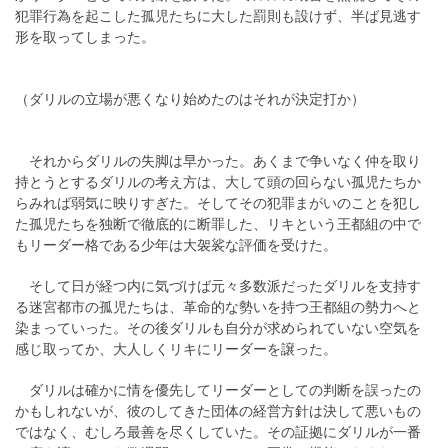
犯罪行為を起こした孤児たちに大した罰則も設けず、半ば見逃す
形を取ってしまった。
（ダリルの立場が悪くなり始めたのはそれが決定打か）
それからダリルの失脚は早かった。あくまで争いなく仲を取り
持とうとするダリルの考え方は、大して頭の回らない孤児たちか
らみれば弱気に映りすぎた。そしてその犯罪まがいのことを犯し
た孤児たちを独断で徹底的に断罪した、リキという王都組の中で
もリーダー格である少年は大袈裟な評価を受けた。
そして日が経つ内に気づけば元々多数派だったダリルを支持す
る迷宮都市の孤児たちは、革命的な勢いを持つ王都組の勢力へと
染まっていった。その後ダリルも自分が求められていない空気を
感じ取ってか、大人しくリキにリーダーを譲った。
ダリルは確かに情を優先してリーダーとしての判断を誤ったの
かもしれないが、彼のしてきた団体の経営方針は決して悪いもの
ではなく、むしろ最善を尽くしていた。その証拠にダリルが一番