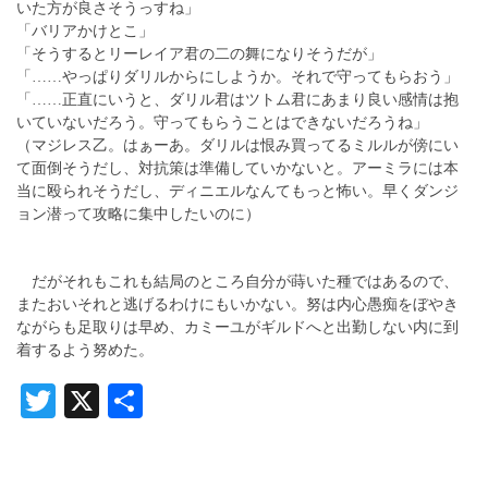
いた方が良さそうっすね」
「バリアかけとこ」
「そうするとリーレイア君の二の舞になりそうだが」
「……やっぱりダリルからにしようか。それで守ってもらおう」
「……正直にいうと、ダリル君はツトム君にあまり良い感情は抱
いていないだろう。守ってもらうことはできないだろうね」
（マジレス乙。はぁーあ。ダリルは恨み買ってるミルルが傍にい
て面倒そうだし、対抗策は準備していかないと。アーミラには本
当に殴られそうだし、ディニエルなんてもっと怖い。早くダンジ
ョン潜って攻略に集中したいのに）
だがそれもこれも結局のところ自分が蒔いた種ではあるので、
またおいそれと逃げるわけにもいかない。努は内心愚痴をぼやき
ながらも足取りは早め、カミーユがギルドへと出勤しない内に到
着するよう努めた。
Twitter
X
共
有