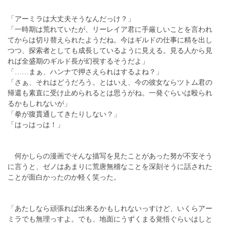
「アーミラは大丈夫そうなんだっけ？」
「一時期は荒れていたが、リーレイア君に手厳しいことを言われ
てからは切り替えられたようだね。今はギルドの仕事に精を出し
つつ、探索者としても成長しているように見える。見る人から見
れば全盛期のギルド長が幻視するそうだよ」
「……まぁ、ハンナで押さえられはするよね？」
「さぁ、それはどうだろう。とはいえ、今の彼女ならツトム君の
帰還も素直に受け止められるとは思うがね。一発ぐらいは殴られ
るかもしれないが」
「拳が腹貫通してきたりしない？」
「はっはっは！」
何かしらの漫画でそんな描写を見たことがあった努が不安そう
に言うと、ゼノはあまりに荒唐無稽なことを深刻そうに話された
ことが面白かったのか軽く笑った。
「あたしなら頑張れば出来るかもしれないっすけど、いくらアー
ミラでも無理っすよ。でも、地面にうずくまる覚悟ぐらいはしと