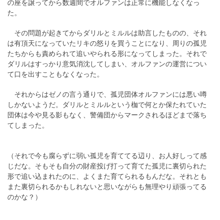
の座を譲ってから数週間でオルファンは正常に機能しなくなっ
た。
その問題が起きてからダリルとミルルは助言したものの、それ
は有頂天になっていたリキの怒りを買うことになり、周りの孤児
たちからも責められて追いやられる形になってしまった。それで
ダリルはすっかり意気消沈してしまい、オルファンの運営につい
て口を出すこともなくなった。
それからはゼノの言う通りで、孤児団体オルファンには悪い噂
しかないようだ。ダリルとミルルという枷で何とか保たれていた
団体は今や見る影もなく、警備団からマークされるほどまで落ち
てしまった。
（それで今も腐らずに弱い孤児を育ててる辺り、お人好しって感
じだな。そもそも自分の財産投げ打って育てた孤児に裏切られた
形で追い込まれたのに、よくまた育てられるもんだな。それとも
また裏切られるかもしれないと思いながらも無理やり頑張ってる
のかな？）