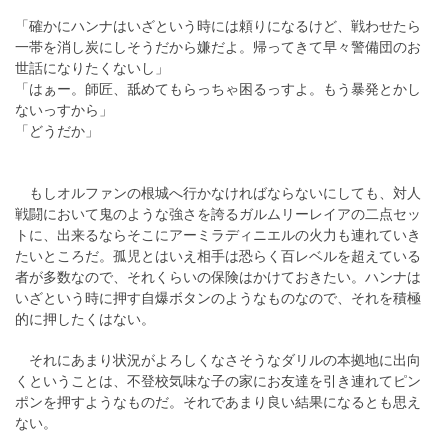
「確かにハンナはいざという時には頼りになるけど、戦わせたら
一帯を消し炭にしそうだから嫌だよ。帰ってきて早々警備団のお
世話になりたくないし」
「はぁー。師匠、舐めてもらっちゃ困るっすよ。もう暴発とかし
ないっすから」
「どうだか」
もしオルファンの根城へ行かなければならないにしても、対人
戦闘において鬼のような強さを誇るガルムリーレイアの二点セッ
トに、出来るならそこにアーミラディニエルの火力も連れていき
たいところだ。孤児とはいえ相手は恐らく百レベルを超えている
者が多数なので、それくらいの保険はかけておきたい。ハンナは
いざという時に押す自爆ボタンのようなものなので、それを積極
的に押したくはない。
それにあまり状況がよろしくなさそうなダリルの本拠地に出向
くということは、不登校気味な子の家にお友達を引き連れてピン
ポンを押すようなものだ。それであまり良い結果になるとも思え
ない。