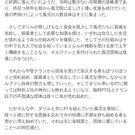
と好調に進んでいたようだ。当時は数少ない百階層の攻略者であ
り、尚且つ何年も前から孤児院に足しげく通い支援を続けていた
彼の声掛けによって孤児の人数自体はすぐに集まった。
そしてダリルが惜しげもなく資金を投入して孤児たちに装備を
支給し、探索者として必要な知識を授け、いずれは自立した生活
が送れるよう自ら仕組み作りを徹底した。そしてその仕組みはそ
の中でも大人で社会を知っているミルルの補助を受ける形で上手
く機能することとなり、オルファンと名付けられた孤児団体は急
速に力をつけた。
それから中堅クランから指名を受けて加入する者もぽつりぽつ
りと現れ始め、探索者として自立していく孤児を増やしながらオ
ルファン自体の勢力も増していった。そしてダリル率いるPTに限
っては時折上位の神台にも映れるようになり、臨時PT以上クラン
以下の不思議な団体は徐々に名が売れ始めた。
だがそんな中、ダリルと共にPTを組んでいた孤児を筆頭に、
段々と彼に対する恩義を忘れて今の待遇に不満を持ち始める者も
密かに増え始めていた。それは主に金銭面と、団体に属している
ことへの抑圧感だ。