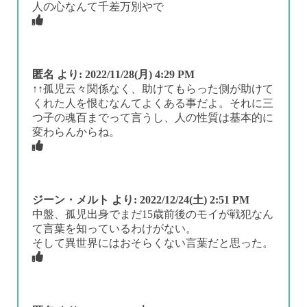
人の心なんて千差万別やで
匿名
より:
2022/11/28(月) 4:29 PM
↑↑孤児云々関係なく、助けてもらった側が助けて
くれた人を恨むなんてよくある事だよ。それに三
つ子の魂百までって言うし、人の性質は基本的に
変わらんからね。
ジーン・メルト
より:
2022/12/24(土) 2:51 PM
中盤、孤児出身でまだ15歳前後のモイが戦犯なん
て言葉を知っているわけがない。
そして異世界にはおそらくない言葉だと思った。