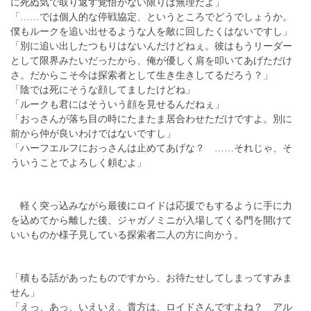
に死ぬ気で取り返す覚悟がない限りは無理だよ」
「……では個人的な停戦協定、というところでどうでしょうか。
僕もルークを追い出せるような人を敵に回したくはないですし」
「別に追い出したつもりはないんだけどねぇ。彼はもうリーダー
として限界みたいだったから、俺が優しく肩を叩いてあげただけ
さ。だからこそ今は探索者として生き生きしてるだろう？」
「陰では死にそうな顔してましたけどね」
「ルークも君にはそういう顔を見せるんだねぇ」
「おっさんが落ち目の時にたまたま居合わせただけですよ。別に
前から仲が良いわけではないですし」
「ハーフエルフにおっさんは止めてあげな？ ……それじゃ、そ
ういうことでよろしく頼むよ」
軽く突っ込みながら最後にロイドは応援でもするように手に力
を込めてから離した後、ジャガノミニが入場してくる門を開けて
いいものか様子見している探索者二人の方に向かう。
「積もる話があったものですから、お待たせしてしまってすみま
せん」
「えっ、あっ、いえいえ。貴方は、ロイドさんですよね？ アル