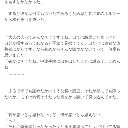
を返すしかなかった。
すると彼女は何度もついたであろうため息と共に腰のホルダー
から双剣を引き抜いた。
「大人の人ってみんなそうですよね。口では綺麗ごと言うけど、
自分が損するってわかると平気で見捨ててく。口だけは達者な偽
善者ばかりです。なら初めからそんな嘘つかないでって、何度も
思いました」
「確かにそうだね。中途半端に口を出したことは謝るよ。ごめん
ね」
「…………」
まるで罪でも認めたかのような努の態度。それが癪にでも障っ
たのか、モイは弱気そうだった目をかっ開いて突っ込んできた。
「君が悪いとは思わないけど、僕が悪いとも思えない」
「っ！」
「それに偽善者じゃなかったダリルを裏切ってリキに付いてる癖