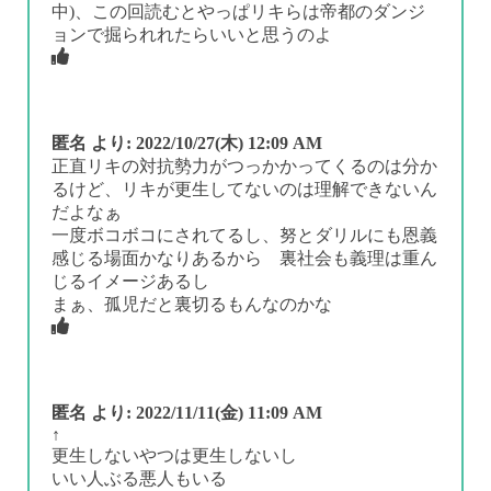
中)、この回読むとやっぱリキらは帝都のダンジ
ョンで掘られれたらいいと思うのよ
匿名
より:
2022/10/27(木) 12:09 AM
正直リキの対抗勢力がつっかかってくるのは分か
るけど、リキが更生してないのは理解できないん
だよなぁ
一度ボコボコにされてるし、努とダリルにも恩義
感じる場面かなりあるから 裏社会も義理は重ん
じるイメージあるし
まぁ、孤児だと裏切るもんなのかな
匿名
より:
2022/11/11(金) 11:09 AM
↑
更生しないやつは更生しないし
いい人ぶる悪人もいる