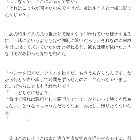
「……なんで、ここにいるんですか」
「それはこっちが聞きたいんですけど。君はルイスと一緒に潜っ
たんじゃ？」
あの時ルイスの八つ当たりで頬を引っ叩かれていた様子を見る
に、一緒にというよりもはや強制に近いだろう。それなのに何故
今日に限ってズレていたのかと尋ねると、彼女は魂が抜けたよう
な目で澄み切った青空を眺めた。
「ハンナを犯すだ、ツトムを殺すだ、もううんざりなんです。だ
から何とか言い訳して時間をずらせたのに、当たっちゃいまし
た。どちらにせよもう終わりです」
「……どちらにせよ？」
「負けて帰れば戦犯として袋叩きですよ。かといって勝てる気も
しない。どうなっちゃうんだろうなぁ、わたし。帰りたくないな
ぁ」
「…………」
先ほどのロイドとはまた違う空虚な笑みを浮かべるモイに、努