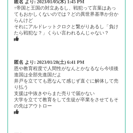
匿名
より:
2023/01/05(木) 1:45 PM
↑帝国と王国の対立あるし、戦犯って言葉はあっ
てもおかしくないのでは？どの異世界基準か分か
らんけど
それにアルドレットクロクと繋がりあるし「負け
たら戦犯な？」くらい言われるんじゃない？
匿名
より:
2023/01/28(土) 6:41 PM
恩や教育程度で人間性がなんとかなるなら今頃後
進国は全部先進国だよ
井戸を立てても恩なんて感じず直ぐに解体して売
り払う
支援は中抜きやらまた売りで届かない
大学を立てて教育をして生徒が卒業をさせてもそ
の先はアウトロー