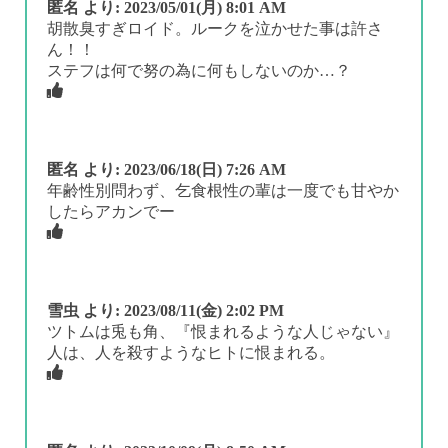
匿名
より:
2023/05/01(月) 8:01 AM
胡散臭すぎロイド。ルークを泣かせた事は許さ
ん！！
ステフは何で努の為に何もしないのか…？
匿名
より:
2023/06/18(日) 7:26 AM
年齢性別問わず、乞食根性の輩は一度でも甘やか
したらアカンでー
雪虫
より:
2023/08/11(金) 2:02 PM
ツトムは兎も角、『恨まれるような人じゃない』
人は、人を殺すようなヒトに恨まれる。