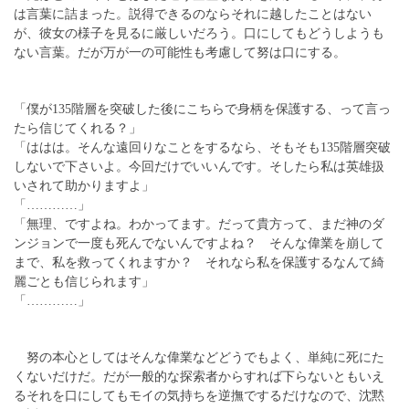
は言葉に詰まった。説得できるのならそれに越したことはない
が、彼女の様子を見るに厳しいだろう。口にしてもどうしようも
ない言葉。だが万が一の可能性も考慮して努は口にする。
「僕が135階層を突破した後にこちらで身柄を保護する、って言っ
たら信じてくれる？」
「ははは。そんな遠回りなことをするなら、そもそも135階層突破
しないで下さいよ。今回だけでいいんです。そしたら私は英雄扱
いされて助かりますよ」
「…………」
「無理、ですよね。わかってます。だって貴方って、まだ神のダ
ンジョンで一度も死んでないんですよね？ そんな偉業を崩して
まで、私を救ってくれますか？ それなら私を保護するなんて綺
麗ごとも信じられます」
「…………」
努の本心としてはそんな偉業などどうでもよく、単純に死にた
くないだけだ。だが一般的な探索者からすれば下らないともいえ
るそれを口にしてもモイの気持ちを逆撫でするだけなので、沈黙