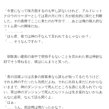
「今更になって味方面するのも申し訳ないけれど、アルドレット
クロウのリーダーとしては君の方に付く方が総合的に得だと判断
した。その責務でここに来たのが半分で……あとは俺の個人的な
ツトム君への興味だね」
「…………」
「ほら君、巷では神の子なんて言われてるじゃないか？」
「……そうなんですか？」
胡散臭い建前の途中で突拍子もないことを言われた努は神妙な
顔でそう尋ねると、彼はにんまりと笑った。
「君の活躍ぶりは古参の探索者なら誰もが知ってるだろうけど、
それも神の子だったら当然だよね。それに出自も未だにわからな
いままで、神のダンジョンで死んだところを誰にも見られていな
い。実は神のダンジョンで死んだらツトムは生き返れないからあ
んなに必死、なんて話も聞くよ」
「はぁ」
「……うん。所詮噂は噂だったかな？」