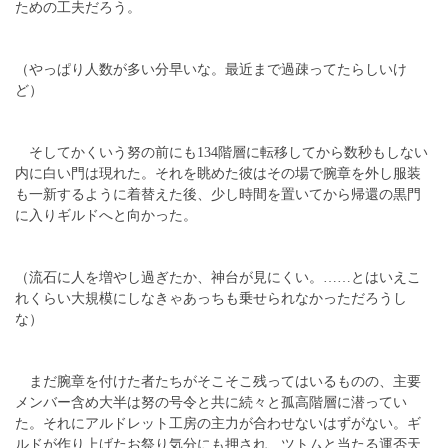
ための工夫だろう。
（やっぱり人数が多い分早いな。最近まで過疎ってたらしいけ
ど）
そしてかくいう努の前にも134階層に転移してから数秒もしない
内に白い門は現れた。それを眺めた彼はその場で腕章を外し服装
も一新するように着替えた後、少し時間を置いてから帰還の黒門
に入りギルドへと向かった。
（流石に人を増やし過ぎたか、神台が見にくい。……とはいえこ
れくらい大規模にしなきゃあっちも乗せられなかっただろうし
な）
まだ腕章を付けた者たちがそこそこ残ってはいるものの、主要
メンバー含め大半は努の号令と共に続々と孤高階層に潜ってい
た。それにアルドレット工房の主力が合わせないはずがない。ギ
ルドが作り上げたお祭り気分にも押され、ツトムと当たる運否天