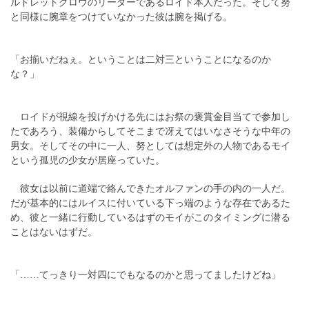
ルドレットクロウのリーダーであるロイド本人だった。そして努
と同様に腕章をつけていなかった彼は腕を掲げる。
「お揃いだねぇ。ということは二対三ということになるのか
な？」
ロイドが視線を投げかける先にはお祭の褒賞金目当てで参加し
たであろう、装備からしてそこまで冴えてはいなさそうな中年の
男女。そしてその中に一人、努としては想定外の人物であるモイ
という孤児の少女が居座っていた。
彼女は以前に道端で絡んできたオルファンの手の内の一人だ。
だが基本的にはルイスに付いている下っ端のような存在であるた
め、彼と一緒に行動しているはずのモイがこのタイミングに潜る
ことはないはずだ。
「……てっきり一対四にでもなるのかと思ってましたけどね」