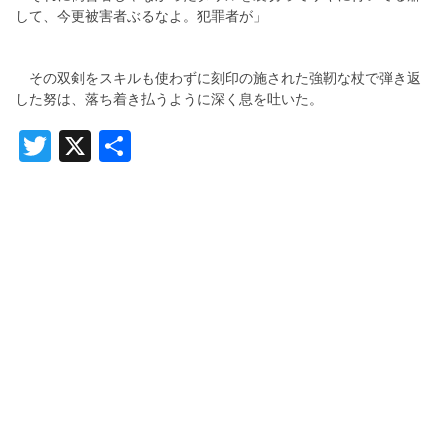
して、今更被害者ぶるなよ。犯罪者が」
その双剣をスキルも使わずに刻印の施された強靭な杖で弾き返
した努は、落ち着き払うように深く息を吐いた。
Twitter
X
共
有