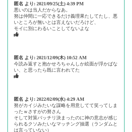
匿名
より:
2021/09/25(土) 4:39 PM
悪いのは当人だからなあ。
努は仲間に一応できるだけ義理果たしてたし、悪
いところが無いとは言えないだろけど、
モイに別にわるいことしてないよな
匿名
より:
2021/12/09(木) 10:52 AM
今読み返すと抱かせろちゃんしか絵面が浮かばな
い、と思ったら既に言われてた
匿名
より:
2022/02/09(水) 4:29 AM
努がカイジみたいな謀略を用意してて笑ってしま
ったｗさすがの努さん
そして対策バッチリ決まったのに神の意志が感じ
られるクソみたいなマッチング抽選（ランダムと
は言っていない）