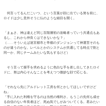
何言ってるんだこいつ、という言葉が顔に出ている努を前に、
ロイドは少し意外そうに仏のような細目を開く。
「まぁさ、神は違えど同じ百階層初の攻略者っていう共通点もあ
るし、これから仲良くはできないかな？」
（……そういえば迷宮都市と帝都のダンジョンって神運営そのも
のが違うのかな。レベルとかのシステムが共通してる時点で割と
同一か、同じチームみたいな気もするけど）
そう言って握手を求めるように色白な手を差し出してきたロイ
ドに、努は内心そんなことを考えつつ微妙な顔で応じる。
「それなら先にアルドレット工房を何とかしてほしいですけど
ね」
「手に入れた利権を守るのは当然の権利さ。もうこの先何も成せ
る自信のない年長者ほど、死ぬ気でしがみついてくる。君みたい