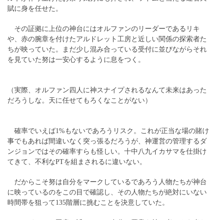
賦に身を任せた。
その証拠に上位の神台にはオルファンのリーダーであるリキ
や、赤の腕章を付けたアルドレット工房と近しい関係の探索者た
ちが映っていた。まだ少し混み合っている受付に並びながらそれ
を見ていた努は一安心するように息をつく。
（実際、オルファン四人に神スナイプされるなんて未来はあった
だろうしな。天に任せてもろくなことがない）
確率でいえば1%もないであろうリスク。これが正当な場の賭け
事でもあれば間違いなく突っ張るだろうが、神運営の管理するダ
ンジョンではその確率すらも怪しい。十中八九イカサマを仕掛け
てきて、不利なPTを組まされるに違いない。
だからこそ努は自分をマークしているであろう人物たちが神台
に映っているのをこの目で確認し、その人物たちが絶対にいない
時間帯を狙って135階層に挑むことを決意していた。