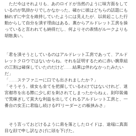
ただ今はそれよりも、あのロイドが当然のように味方面をして
いるのが気掛かりでしかなかった。確かに彼はどちらの話題にも
触れずに中立を維持していたようには見えたが、以前起こした行
動からして自分を潰す理由はある。裏からアルドレット工房を操
っていると言われても納得だし、何よりその表情がルークよりも
胡散臭い。
「君を潰そうとしているのはアルドレット工房であって、アルド
レットクロウではないからね。それを証明するために赤い腕章組
の三割は確保していたのだけど……結果は伴わなかったみたい
だ」
「……ステファニーに口でも出されましたか？」
「そうそう。彼女も全てを把握しているわけではないけれど、迷
宮都市を出る際に少し釘を刺されてしまったからねぇ。刻印装備
で荒稼ぎして莫大な利益を出してくれるアルドレット工房と、一
番台の女王に君臨し続けるPTリーダーとの板挟みさ」
そう言っておどけるように肩を落としたロイドは、途端に真面
目な顔で申し訳なさげに頭を下げた。