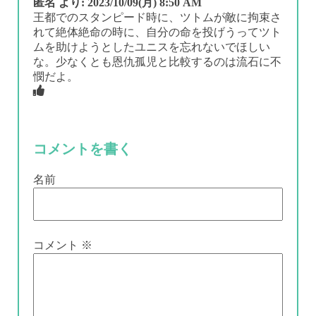
匿名
より:
2023/10/09(月) 8:50 AM
王都でのスタンピード時に、ツトムが敵に拘束さ
れて絶体絶命の時に、自分の命を投げうってツト
ムを助けようとしたユニスを忘れないでほしい
な。少なくとも恩仇孤児と比較するのは流石に不
憫だよ。
コメントを書く
名前
コメント
※