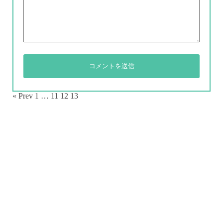
« Prev
1
…
11
12
13