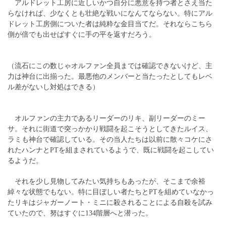
アルドレット工房に近しいかつ自分に悪意を持つ者とさえ当た
らなければ、少なくとも壮絶な戦いになんてならない。特にアル
ドレット工房側についた者は純粋な金目当てだ。それならこちら
側が倍でも出せばすぐに手の平を返すだろう。
（流石にこの数じゃオルファン全員までは確認できないけど、主
力は神台に出揃った。最悪他のメンバーと当たったとしてもレベ
ル差がないし対処はできる）
オルファンの主力であるリーダーのリキ、副リーダーのミー
サ。それに街道で突っかかり戦闘を起こそうとしてきたルイス、
ラミも神台で確認している。その当人たちは以前に散々コケにさ
れたハンナとPTを組まされているようで、既に戦闘を起こしてい
るようだ。
それを少し見物してみたい気持ちもあったが、そこまで余裕
綽々な状態でもない。特に目ぼしい者たちとPTを組めていなかっ
たリキはジャガーノート・ミニに殺されることによる自殺を試み
ていたので、努はすぐに134階層へと潜った。