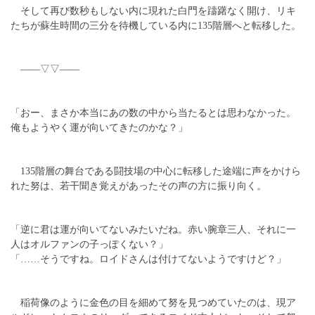
そして再び数秒もしない内に現れた白門を躊躇なく開け、リキ
たちが蘇生時間の三分を待機している内に135階層へと転移した。
――▽▽――
「おー、まさか本当にあの数の中から当たるとは思わなかった。
俺もようやく運が向いてきたのかな？」
135階層の舞台である闘技場の中心に転移した途端に声をかけら
れた努は、若干聞き覚えがあったその声の方に振り向く。
「逆に君は運が向いてないみたいだね。赤い腕章三人、それに一
人はオルファンの子っぽくない？」
「……そうですね。ロイドさんは付けてないようですけど？」
稲荷像のように金色の目を細めて努を見つめていたのは、現ア