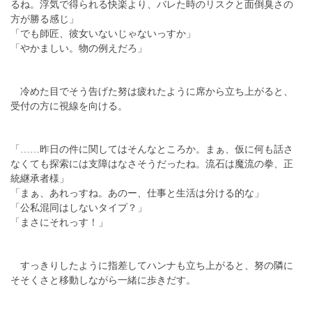
るね。浮気で得られる快楽より、バレた時のリスクと面倒臭さの
方が勝る感じ」
「でも師匠、彼女いないじゃないっすか」
「やかましい。物の例えだろ」
冷めた目でそう告げた努は疲れたように席から立ち上がると、
受付の方に視線を向ける。
「……昨日の件に関してはそんなところか。まぁ、仮に何も話さ
なくても探索には支障はなさそうだったね。流石は魔流の拳、正
統継承者様」
「まぁ、あれっすね。あのー、仕事と生活は分ける的な」
「公私混同はしないタイプ？」
「まさにそれっす！」
すっきりしたように指差してハンナも立ち上がると、努の隣に
そそくさと移動しながら一緒に歩きだす。