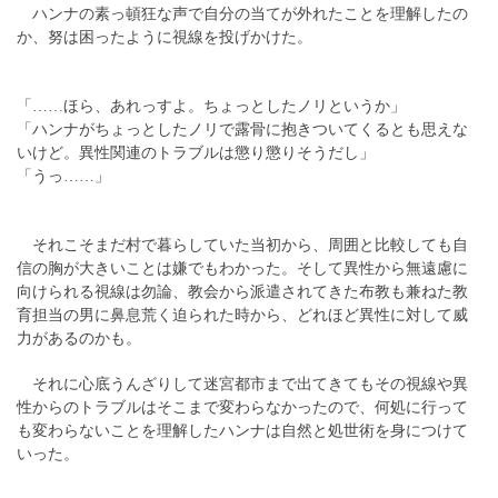
ハンナの素っ頓狂な声で自分の当てが外れたことを理解したの
か、努は困ったように視線を投げかけた。
「……ほら、あれっすよ。ちょっとしたノリというか」
「ハンナがちょっとしたノリで露骨に抱きついてくるとも思えな
いけど。異性関連のトラブルは懲り懲りそうだし」
「うっ……」
それこそまだ村で暮らしていた当初から、周囲と比較しても自
信の胸が大きいことは嫌でもわかった。そして異性から無遠慮に
向けられる視線は勿論、教会から派遣されてきた布教も兼ねた教
育担当の男に鼻息荒く迫られた時から、どれほど異性に対して威
力があるのかも。
それに心底うんざりして迷宮都市まで出てきてもその視線や異
性からのトラブルはそこまで変わらなかったので、何処に行って
も変わらないことを理解したハンナは自然と処世術を身につけて
いった。