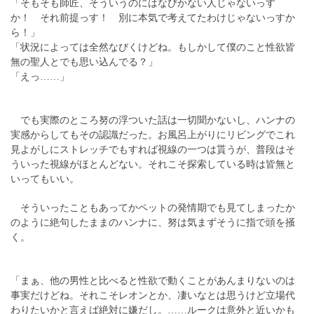
「そもそも師匠、そういうのにはなびかない人じゃないっす
か！ それ前提っす！ 別に本気で考えてたわけじゃないっすか
ら！」
「状況によっては全然なびくけどね。もしかして僕のこと性欲皆
無の聖人とでも思い込んでる？」
「えっ……」
でも実際のところ努の浮ついた話は一切聞かないし、ハンナの
実感からしてもその認識だった。お風呂上がりにリビングでこれ
見よがしにストレッチでもすれば視線の一つは貰うが、普段はそ
ういった視線がほとんどない。それこそ探索している時は皆無と
いってもいい。
そういったこともあってかペットの発情期でも見てしまったか
のように絶句したままのハンナに、努は気まずそうに指で頭を掻
く。
「まぁ、他の男性と比べると性欲で動くことがあんまりないのは
事実だけどね。それこそレオンとか、凄いなとは思うけど立場代
わりたいかと言えば絶対に嫌だし。……ルークは意外と近いかも