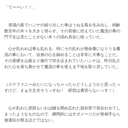
「てーーい！！」
道場の庭でハンナの繰り出した拳はうねる風を生み出し、樹齢
数百年の木々を大きく揺らす。その背後に控えていた魔流の拳の
門下生は見たことがない木々の揺れ具合に唸っていた。
心が乱れれば拳も乱れる。特にその乱れが致命傷になりうる魔
流の拳において、自身の心を鎮めることは非常に大事なことだ。
その基礎を山籠もり修行で叩き込まれていたハンナは、昨日乱さ
れた心を落ち着かせて魔流の拳を使える下地を取り戻していた。
（ステファニーみたいになっちゃったらどうしようかと思ったっ
すけど、まぁ大丈夫そうっすね！ 瞑想は裏切らないっす！）
心が乱れた原因もいわば鍵を閉め忘れた脱衣所で居合わせてし
まったようなものなので、瞬間的には大ダメージだが努相手なら
後遺症が残るほどではない。