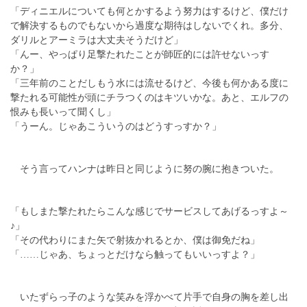
「ディニエルについても何とかするよう努力はするけど、僕だけ
で解決するものでもないから過度な期待はしないでくれ。多分、
ダリルとアーミラは大丈夫そうだけど」
「んー、やっぱり足撃たれたことが師匠的には許せないっす
か？」
「三年前のことだしもう水には流せるけど、今後も何かある度に
撃たれる可能性が頭にチラつくのはキツいかな。あと、エルフの
恨みも長いって聞くし」
「うーん。じゃあこういうのはどうすっすか？」
そう言ってハンナは昨日と同じように努の腕に抱きついた。
「もしまた撃たれたらこんな感じでサービスしてあげるっすよ～
♪」
「その代わりにまた矢で射抜かれるとか、僕は御免だね」
「……じゃあ、ちょっとだけなら触ってもいいっすよ？」
いたずらっ子のような笑みを浮かべて片手で自身の胸を差し出