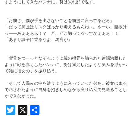
すようにしてきたハンナに、努は呆れ顔で返す。
「お前さ、僕が手を出さないことを前提に言ってるだろ」
「だって師匠はリスクばっかり考えるもんね～。やーい、腰抜け
っ――あぁぁぁぁ！？ ど、どこ触ってるっすかぁぁぁ！！」
「あまり調子に乗るなよ、馬鹿が」
背骨をつーっとなぞるように翼の根元を触られた途端沸騰した
ように顔を赤くしたハンナに、努は満足したような笑みを浮かべ
て雑に彼女の手を振り払う。
そして人混みの中を縫うように入っていった努を、彼女はまる
で汚されたように自身を抱きしめながら座り込んで見送ることし
かできなかった。
Twitter
X
共
有