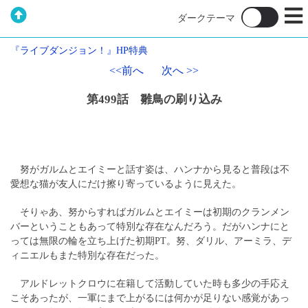
『ライブダンジョン！』HP特典
<<前へ
次へ >>
第499話 雛鳥の刷り込み
努がガルムとエイミーと話す姿は、ハンナから見ると普段は不
愛想な猫が友人にだけ擦り寄っているように見えた。
そりゃあ、努からすればガルムとエイミーは初期のクランメン
バーということもあって特別な存在なんだろう。だがハンナにと
っては無限の輪を立ち上げた初期PT。努、ダリル、アーミラ、デ
ィニエルもまた特別な存在だった。
アルドレットクロウに在籍して活動していた時も多少の手応え
こそあったが、一軍にまで上がるには何かが足りない感覚があっ