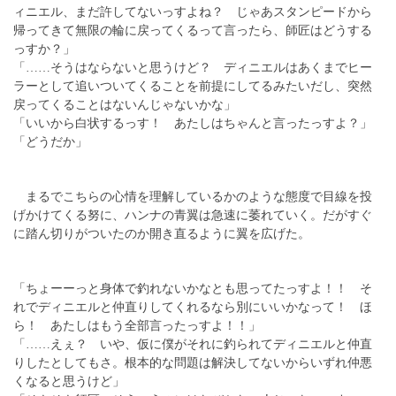
ィニエル、まだ許してないっすよね？ じゃあスタンピードから
帰ってきて無限の輪に戻ってくるって言ったら、師匠はどうする
っすか？」
「……そうはならないと思うけど？ ディニエルはあくまでヒー
ラーとして追いついてくることを前提にしてるみたいだし、突然
戻ってくることはないんじゃないかな」
「いいから白状するっす！ あたしはちゃんと言ったっすよ？」
「どうだか」
まるでこちらの心情を理解しているかのような態度で目線を投
げかけてくる努に、ハンナの青翼は急速に萎れていく。だがすぐ
に踏ん切りがついたのか開き直るように翼を広げた。
「ちょーーっと身体で釣れないかなとも思ってたっすよ！！ そ
れでディニエルと仲直りしてくれるなら別にいいかなって！ ほ
ら！ あたしはもう全部言ったっすよ！！」
「……えぇ？ いや、仮に僕がそれに釣られてディニエルと仲直
りしたとしてもさ。根本的な問題は解決してないからいずれ仲悪
くなると思うけど」