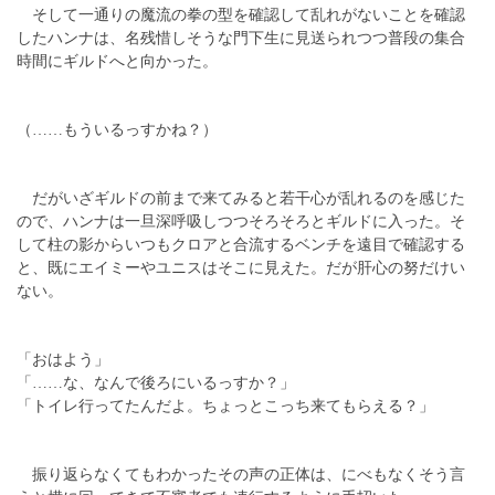
そして一通りの魔流の拳の型を確認して乱れがないことを確認
したハンナは、名残惜しそうな門下生に見送られつつ普段の集合
時間にギルドへと向かった。
（……もういるっすかね？）
だがいざギルドの前まで来てみると若干心が乱れるのを感じた
ので、ハンナは一旦深呼吸しつつそろそろとギルドに入った。そ
して柱の影からいつもクロアと合流するベンチを遠目で確認する
と、既にエイミーやユニスはそこに見えた。だが肝心の努だけい
ない。
「おはよう」
「……な、なんで後ろにいるっすか？」
「トイレ行ってたんだよ。ちょっとこっち来てもらえる？」
振り返らなくてもわかったその声の正体は、にべもなくそう言