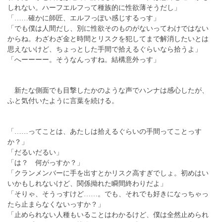
しれない。ハーフエルフって種族的に性欲薄そうだし」
「……確かに師匠、エルフっぽい感じするっす」
「でも僕は人間だし、別に性欲そのものがないってわけではない
からね。わざわざ金と時間とリスクを犯してまで解消したいとは
思えないけど、ちょっとした手間で拾えるぐらいなら拾うよ」
「へーーーー。そうなんっすね。結構意外っす」
新たな側面でも目撃したかのような声でハンナは感心したが、
ふと気付いたように言葉を続ける。
「……ってことは、あたしは拾えるぐらいの手間ってことっす
か？」
「だるいだるい」
「は？ 何がっすか？」
「クランメンバーに手を出すとかリスク高すぎでしょ。初めはい
いかもしれないけど、関係拗れた瞬間終わりだよ」
「そりゃ、そうっすけど……。でも、それでも好きになっちゃっ
たら止まらなくないっすか？」
「止められない人種もいることはわかるけど、僕は全然止められ