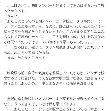
「……師匠だけ、初期メンバーと仲良くしてるのはずるいって思
ったからっす」
「うん？」
「あたしにとっての初期メンバーは、師匠と、ダリルにアーミ
ラ、ディニエルっすから。なのに、師匠はもうガルムとエイミー
戻ってきたら満足そうじゃないっすか。このままクロアとユニス
も入れて穴埋めかーって。……二人を無限の輪に入れる気はない
とは聞いてたっすけど、その時はそう思っちゃったっす」
「……なるほど。確かに、クラン離散させた原因作った奴がよく
もぬけぬけとって感じかもね」
「まぁ、そんなところっす」
昨晩寝る前に自分の気持ちを整理していたからか、ハンナは観
念するように告げた。そんな彼女の明け透けな答えには努も何か
思うことはあったのか、申し訳なさそうに表情を沈ませる。
「無限の輪を離脱したメンバーにまだ戻る意思が残ってくれてる
なら、戻ってきてほしいとは僕も思ってるよ」
「……あたしだって、少しは師匠のことをわかってるっすよ。デ