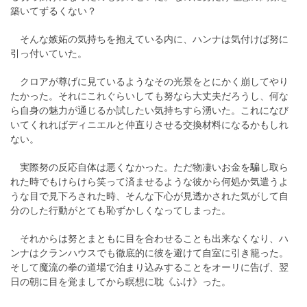
築いてずるくない？
そんな嫉妬の気持ちを抱えている内に、ハンナは気付けば努に
引っ付いていた。
クロアが尊げに見ているようなその光景をとにかく崩してやり
たかった。それにこれぐらいしても努なら大丈夫だろうし、何な
ら自身の魅力が通じるか試したい気持ちすら湧いた。これになび
いてくれればディニエルと仲直りさせる交換材料になるかもしれ
ない。
実際努の反応自体は悪くなかった。ただ物凄いお金を騙し取ら
れた時でもけらけら笑って済ませるような彼から何処か気遣うよ
うな目で見下ろされた時、そんな下心が見透かされた気がして自
分のした行動がとても恥ずかしくなってしまった。
それからは努とまともに目を合わせることも出来なくなり、ハ
ンナはクランハウスでも徹底的に彼を避けて自室に引き籠った。
そして魔流の拳の道場で泊まり込みすることをオーリに告げ、翌
日の朝に目を覚ましてから瞑想に耽《ふけ》った。