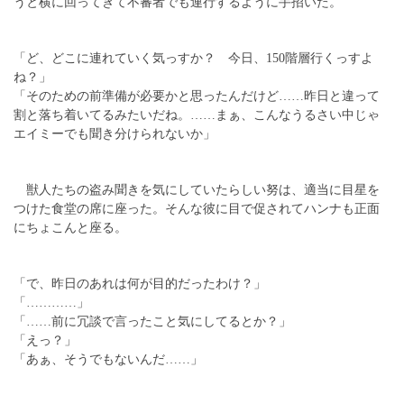
うと横に回ってきて不審者でも連行するように手招いた。
「ど、どこに連れていく気っすか？ 今日、150階層行くっすよ
ね？」
「そのための前準備が必要かと思ったんだけど……昨日と違って
割と落ち着いてるみたいだね。……まぁ、こんなうるさい中じゃ
エイミーでも聞き分けられないか」
獣人たちの盗み聞きを気にしていたらしい努は、適当に目星を
つけた食堂の席に座った。そんな彼に目で促されてハンナも正面
にちょこんと座る。
「で、昨日のあれは何が目的だったわけ？」
「…………」
「……前に冗談で言ったこと気にしてるとか？」
「えっ？」
「あぁ、そうでもないんだ……」