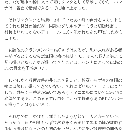
た。だが無限の輪に入って避けタンクとして活動してから、ハン
ナは一番台で活躍できるまでに駆け上がった。
それは羽タンクと馬鹿にされていたあの時の自分をスカウトし
てくれた努は勿論だが、同期のダリルやアーミラと切磋琢磨し、
村長よりおっかないディニエルに尻を叩かれたあのPTだったから
こそだ。
勿論他のクランメンバーも好きではあるが、思い入れがある者
を挙げるとするならば無限の輪の初期PTだ。そんな四人が集まる
切っ掛けとなった努が帰ってきたことは、ハンナにとってはあの
PTの再来を予感させた。
しかしある程度改善の兆しこそ見えど、相変わらず今の無限の
輪には努しか帰ってきていない。それにダリルとアーミラはまだ
しも、恐らく一番溝が深いであろうディニエルについては未だに
絶望的である。このままでは自分にとって特別なあのPTメンバー
が揃うことはないだろう。
それなのに、努はもう満足したような顔で二人と喋っていた。
そもそも、何の相談もせず突然姿をくらませて無限の輪が離散す
る切っ掛けになったのも努のせいだ。なのに努だけ理想の関係を