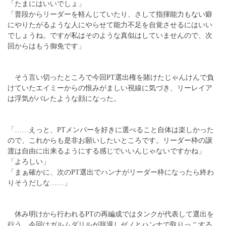
「たまにはいいでしょ」
「普段からリーダーを軽んじていたり、さして指揮能力もない癖
にやりたがるような人にやらせて能力不足を自覚させるにはいい
でしょうね。ですが私はそのような真似はしていませんので、次
回からはもう御免です」
そう言い切ったところで今回PT選出権を賭けたじゃんけんで負
けていたエイミーからの恨みがましい視線に気づき、リーレイア
は浮気がバレたような顔になった。
「……えっと、PTメンバーを好きに選べること自体は楽しかった
ので、これからも是非お願いしたいところです。リーダー枠の譲
渡は自由に出来るようにする感じでいいんじゃないですかね」
「よろしい」
「まぁ確かに、次のPT選出でハンナがリーダー枠になったら終わ
りそうだしな……」
休み明けから行われるPTの再編成ではタンクが代表して選出を
行う。今回はガルムダリルが辞退しゼノとハンナで取りっこする