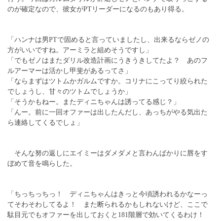
のが確定なので、彼女がPTリーダーになるのもあり得る。
「ハンナは男PTで固めると言っていましたし、出来るならゼノの
方がいいですね。アーミラと組めそうですし」
「でもゼノはまたダリル改造計画にうきうきしてたよ？ あのフ
ルアーマーは活かし甲斐があるってさ」
「ならまずはツトムかガルムですか。コリナにこってり絞られた
でしょうし、甘々のツトムでしょうか」
「そうかもねー。またディニちゃんは誘ってる感じ？」
「んー。前に一回オファーは出したんだし、あっちがやる気出た
ら連絡してくるでしょ」
そんな努の返しにエイミーはダメダメと言わんばかりに唇をす
ぼめて音を鳴らした。
「ちっちっちっ！ ディニちゃんはきっと今頃誘われるかなーっ
てそわそわしてるよ！ また断られるかもしれないけど、ここで
駄目元でもオファーを出しておくと181階層で効いてくるわけ！