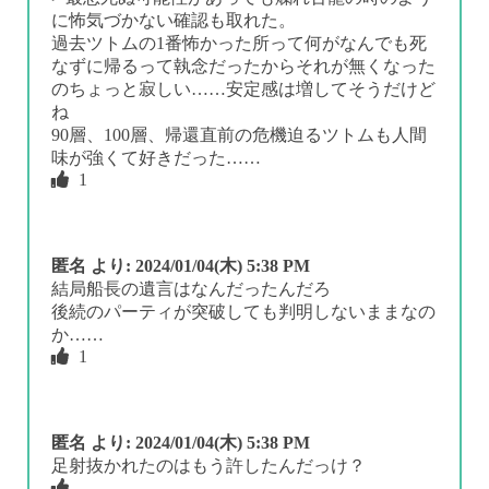
に怖気づかない確認も取れた。
過去ツトムの1番怖かった所って何がなんでも死
なずに帰るって執念だったからそれが無くなった
のちょっと寂しい……安定感は増してそうだけど
ね
90層、100層、帰還直前の危機迫るツトムも人間
味が強くて好きだった……
1
匿名
より:
2024/01/04(木) 5:38 PM
結局船長の遺言はなんだったんだろ
後続のパーティが突破しても判明しないままなの
か……
1
匿名
より:
2024/01/04(木) 5:38 PM
足射抜かれたのはもう許したんだっけ？