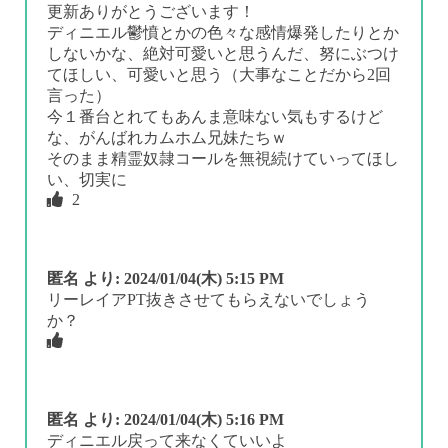
更新ありがとうございます！
ディニエル鬱憤とかの色々な感情爆発したりとか
しないかな、絶対可愛いと思うんだ、努にぶつけ
てほしい、可愛いと思う（大事なことだから2回
言った）
今１番台とれてもあんま意味ない気もするけど
な、がんばれカムホム兄妹たちｗ
そのまま精霊奴隷コールを無視続けていってほし
い、切実に
2
匿名
より:
2024/01/04(木) 5:15 PM
リーレイアPT抜きさせてもらえないでしょう
か？
匿名
より:
2024/01/04(木) 5:16 PM
ディニエル戻って来なくていいよ