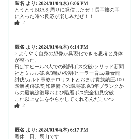
匿名
より:
2024/01/04(木) 6:06 PM
とうとうBBAを周りに発信したぜ！長耳族の耳
に入った時の反応が楽しみだぜ！！
2
匿名
より:
2024/01/04(木) 6:14 PM
> ようやく自身の想像が具現化できる思考と身体
が整った。
飛ばすヒール/3人での難関ボス突破/ソリッド新聞
社とミルル破壊/3種の役割/ヒーラー育成/暴食龍
討伐/カルト宗教テロリストとおまけ貴族鎮圧/100
階層初踏破/刻印装備での環境破壊/3年ブランクか
らの最前線復帰および階層ボス完全初見突破
これ以上なにをやらかしてくれるんだこいつ
2
匿名
より:
2024/01/04(木) 6:17 PM
週休二日、裏山です