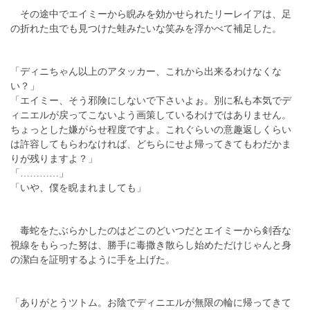
その途中でエイミーから睨みを効かせられたリーレイアは、足
の折れた虫でも見つけた蛙みたいな笑みを浮かべて補足した。
「ディニちゃん以上のアタッカー、これから出来るわけなくな
い？」
「エイミー、そう邪険にしないで下さいよぉ。別に私も本気でデ
ィニエルが戻ってこないよう画策しているわけではありません。
ちょっとした嫌がらせ程度ですよ。これぐらいの意趣返しくらい
は許容してもらわなければ、どちらにせよ帰ってきてもわだかま
りが残りますよ？」
「…………」
「いや、僕を睨まれましても」
毒蛇をたぶらかしたのはどこのどいつだとエイミーから剣呑な
視線をもらった努は、勝手に毒撒き散らし始めただけじゃんと身
の潔白を証明するように手を上げた。
「ありがとうツトム。お陰でディニエルが無限の輪に帰ってきて