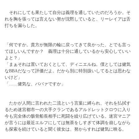
それにしても果たして自分は義理を通していたのだろうか。そ
れを胸を張っては言えない努が沈黙していると、リーレイアは舌
打ちを漏らした。
「何ですか。貴方が無限の輪に戻ってきて良かった、とでも言っ
てほしいんですか？ 義理は十分に通しているから安心していい
よと？」
「まぁそれは置いておくとして、ディニエルね。僕としては健気
なBBAだなって評価だよ。だから別に特別扱いしてるとは思わな
いけど」
「……健気な、ババァですか」
たかが人間に言われた二流という言葉に縛られ、それを払拭す
るため迷宮都市一の大手クランであるアルドレットクロウに入り
今も完全体の骸骨船長相手に死闘を繰り広げている。迷宮マニア
が言うには最近エルフにしては無茶をしすぎて体調を崩しながら
も探索を続けていると聞く彼女は、努からすれば健気に映る。