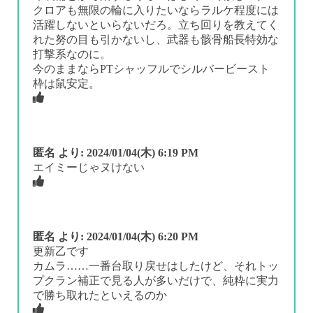
クロアも無限の輪に入りたいならラルケ程度には
活躍しないといらないだろ。立ち回りを教えてく
れた努の目も引かないし、武器も骸骨船長特効な
打撃系なのに。
今のままならPTシャッフルでシルバービースト
枠は鼠安定。
匿名
より:
2024/01/04(木) 6:19 PM
エイミーじゃヌけない
匿名
より:
2024/01/04(木) 6:20 PM
更新乙です
カムラ……一番台取り戻せはしたけど、それトッ
プクラン補正で見る人が多いだけで、純粋に実力
で勝ち取れたといえるのか