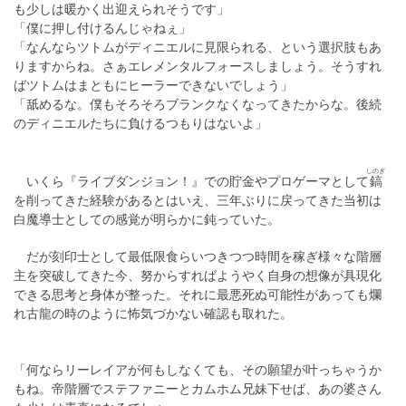
も少しは暖かく出迎えられそうです」
「僕に押し付けるんじゃねぇ」
「なんならツトムがディニエルに見限られる、という選択肢もあ
りますからね。さぁエレメンタルフォースしましょう。そうすれ
ばツトムはまともにヒーラーできないでしょう」
「舐めるな。僕もそろそろブランクなくなってきたからな。後続
のディニエルたちに負けるつもりはないよ」
しのぎ
いくら『ライブダンジョン！』での貯金やプロゲーマとして
鎬
を削ってきた経験があるとはいえ、三年ぶりに戻ってきた当初は
白魔導士としての感覚が明らかに鈍っていた。
だが刻印士として最低限食らいつきつつ時間を稼ぎ様々な階層
主を突破してきた今、努からすればようやく自身の想像が具現化
できる思考と身体が整った。それに最悪死ぬ可能性があっても爛
れ古龍の時のように怖気づかない確認も取れた。
「何ならリーレイアが何もしなくても、その願望が叶っちゃうか
もね。帝階層でステファニーとカムホム兄妹下せば、あの婆さん