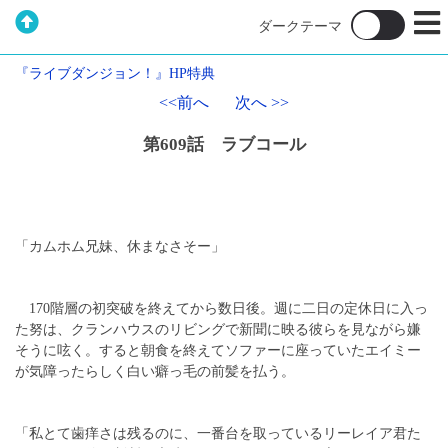
『ライブダンジョン！』HP特典
<<前へ
次へ >>
第609話 ラブコール
「カムホム兄妹、休まなさそー」
170階層の初突破を終えてから数日後。週に二日の定休日に入っ
た努は、クランハウスのリビングで新聞に映る彼らを見ながら嫌
そうに呟く。すると朝食を終えてソファーに座っていたエイミー
が気障ったらしく白い癖っ毛の前髪を払う。
「私とて歯痒さは残るのに、一番台を取っているリーレイア君た