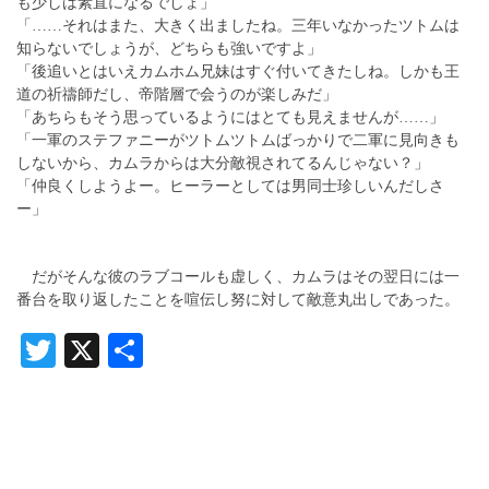
も少しは素直になるでしょ」
「……それはまた、大きく出ましたね。三年いなかったツトムは
知らないでしょうが、どちらも強いですよ」
「後追いとはいえカムホム兄妹はすぐ付いてきたしね。しかも王
道の祈禱師だし、帝階層で会うのが楽しみだ」
「あちらもそう思っているようにはとても見えませんが……」
「一軍のステファニーがツトムツトムばっかりで二軍に見向きも
しないから、カムラからは大分敵視されてるんじゃない？」
「仲良くしようよー。ヒーラーとしては男同士珍しいんだしさ
ー」
だがそんな彼のラブコールも虚しく、カムラはその翌日には一
番台を取り返したことを喧伝し努に対して敵意丸出しであった。
Twitter
X
共
有