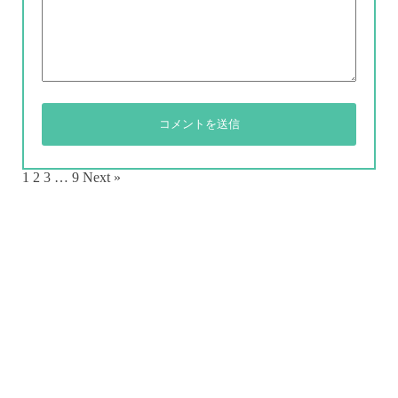
1
2
3
…
9
Next »