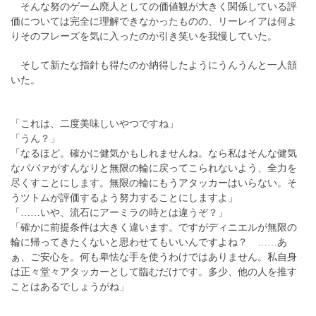
そんな努のゲーム廃人としての価値観が大きく関係している評
価については完全に理解できなかったものの、リーレイアは何よ
りそのフレーズを気に入ったのか引き笑いを我慢していた。
そして新たな指針も得たのか納得したようにうんうんと一人頷
いた。
「これは、二度美味しいやつですね」
「うん？」
「なるほど。確かに健気かもしれませんね。なら私はそんな健気
なババァがすんなりと無限の輪に戻ってこられないよう、全力を
尽くすことにします。無限の輪にもうアタッカーはいらない。そ
うツトムが評価するよう努力することにしますよ」
「……いや、流石にアーミラの時とは違うぞ？」
「確かに前提条件は大きく違います。ですがディニエルが無限の
輪に帰ってきたくないと思わせてもいいんですよね？ ……あ
ぁ、ご安心を。何も卑怯な手を使うわけではありません。私自身
は正々堂々アタッカーとして臨むだけです。多少、他の人を推す
ことはあるでしょうがね」