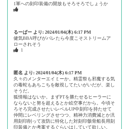
1軍への刻印装備の開放もそろそろでしょうか
るーぱー
より:
2024/01/04(木) 6:17 PM
健気BBA呼びがバレたら今度こそストリームア
ローされそう
1
匿名
より:
2024/01/04(木) 6:17 PM
久々のメンターエイミーか。精霊祭も邪魔する気
の毒蛇もあちこちを敵視してたいがいだが、楽し
そうだ。
狐情報はないか。まずPTを勝たせるヒーラーに
ならないと努を超えるとか絵空事だから。今頃そ
ろそろ完成させたいレベルUP中刻印を持たせて
仲間にレベリングさせつつ、精神力消費減とか汎
用刻印削って攻防に特化した対刻印骸骨船長用刻
印装備とか考案するぐらいはしていて欲しい。