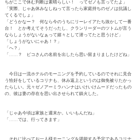
ちがここで休む判断は素晴らしい！ ってゼノも言ってたよ」
「実際、じゃあ休みなしねって言ったら家庭持ちのゼノは抗議し
てくるでしょ」
「どうかなー？ 何なら今のうちにリーレイアたち抜かして一番
台！ とか考えてそうだったし、クランリーダーのツトムが言う
ならしょうがないなぁって嬉々として潜ってたと思うけど」
「しょうがないにゃあ！？」
「へ？」
「……？ ピコさんの名前を出したら思い留まりましたけどね」
今日は一流ホテルのモーニングを予約しているのでそれに見合
う恰好をしているコリナも、休み返上というのは御免被りたかっ
たらしい。元々ゼノアーミラハンナはいけいけムードだったもの
の、彼は妻の存在を思い出させられて鎮火した。
「じゃあ今頃は家族と週末か。いいもんだね」
「……では、行ってきます」
それに比べてお一人様モーニングを堪能する予定であるコリナ