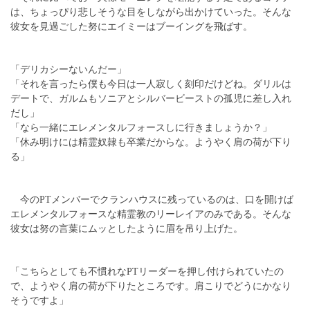
は、ちょっぴり悲しそうな目をしながら出かけていった。そんな
彼女を見過ごした努にエイミーはブーイングを飛ばす。
「デリカシーないんだー」
「それを言ったら僕も今日は一人寂しく刻印だけどね。ダリルは
デートで、ガルムもソニアとシルバービーストの孤児に差し入れ
だし」
「なら一緒にエレメンタルフォースしに行きましょうか？」
「休み明けには精霊奴隷も卒業だからな。ようやく肩の荷が下り
る」
今のPTメンバーでクランハウスに残っているのは、口を開けば
エレメンタルフォースな精霊教のリーレイアのみである。そんな
彼女は努の言葉にムッとしたように眉を吊り上げた。
「こちらとしても不慣れなPTリーダーを押し付けられていたの
で、ようやく肩の荷が下りたところです。肩こりでどうにかなり
そうですよ」