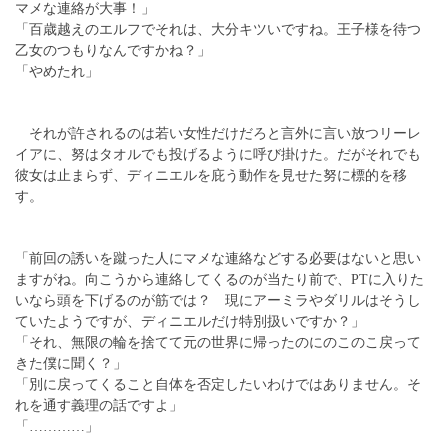
マメな連絡が大事！」
「百歳越えのエルフでそれは、大分キツいですね。王子様を待つ
乙女のつもりなんですかね？」
「やめたれ」
それが許されるのは若い女性だけだろと言外に言い放つリーレ
イアに、努はタオルでも投げるように呼び掛けた。だがそれでも
彼女は止まらず、ディニエルを庇う動作を見せた努に標的を移
す。
「前回の誘いを蹴った人にマメな連絡などする必要はないと思い
ますがね。向こうから連絡してくるのが当たり前で、PTに入りた
いなら頭を下げるのが筋では？ 現にアーミラやダリルはそうし
ていたようですが、ディニエルだけ特別扱いですか？」
「それ、無限の輪を捨てて元の世界に帰ったのにのこのこ戻って
きた僕に聞く？」
「別に戻ってくること自体を否定したいわけではありません。そ
れを通す義理の話ですよ」
「…………」