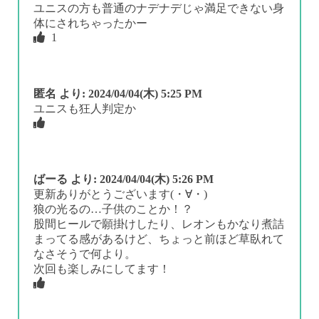
ユニスの方も普通のナデナデじゃ満足できない身
体にされちゃったかー
1
匿名
より:
2024/04/04(木) 5:25 PM
ユニスも狂人判定か
ばーる
より:
2024/04/04(木) 5:26 PM
更新ありがとうございます(・∀・)
狼の光るの…子供のことか！？
股間ヒールで願掛けしたり、レオンもかなり煮詰
まってる感があるけど、ちょっと前ほど草臥れて
なさそうで何より。
次回も楽しみにしてます！