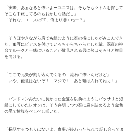
「実際、あぁなると怖いよーユニスは。そもそもツトムを探して
そこら中旅してるのもおかしな話だし」
「それな。ユニスのPT、俺より凄くねー？」
そうぼやきながら肩でも組むように努の横にしゃがみこんでき
た、狼耳にピアスを付けているちゃらちゃらとした輩。深夜の神
台でルークと一緒にいることが散見される男に努はそろりと横目
を向ける。
「ここで元夫が割り込んでくるの、流石に怖いんだけど」
「いや、他意はないぞ！ マジで！ あと籍は入れてねぇ！」
バンドマンみたいに長かった金髪を以前のようにバッサリと短
髪にしていたレオンは、そう弁明しつつ努に席を詰めるよう金色
の尾で横腹をぺしぺし叩いた。
「長話するつもりはないよ。食事が終わったらPTで話し合ってま