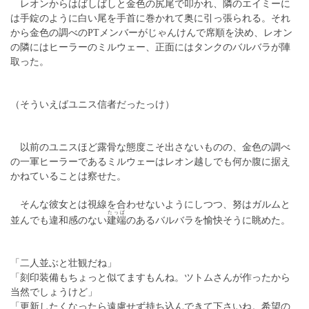
レオンからはばしばしと金色の尻尾で叩かれ、隣のエイミーに
は手錠のように白い尾を手首に巻かれて奥に引っ張られる。それ
から金色の調べのPTメンバーがじゃんけんで席順を決め、レオン
の隣にはヒーラーのミルウェー、正面にはタンクのバルバラが陣
取った。
（そういえばユニス信者だったっけ）
以前のユニスほど露骨な態度こそ出さないものの、金色の調べ
の一軍ヒーラーであるミルウェーはレオン越しでも何か腹に据え
かねていることは察せた。
そんな彼女とは視線を合わせないようにしつつ、努はガルムと
たっぱ
並んでも違和感のない
建端
のあるバルバラを愉快そうに眺めた。
「二人並ぶと壮観だね」
「刻印装備もちょっと似てますもんね。ツトムさんが作ったから
当然でしょうけど」
「更新したくなったら遠慮せず持ち込んできて下さいね。希望の