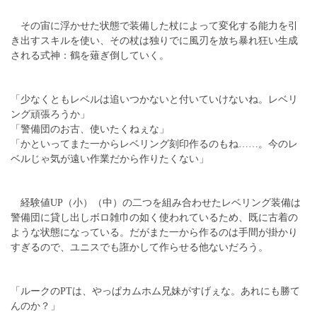
その宙に浮かせた状態で装備した杖によって変化する能力を引
き出すスキルを使い、その杖は独りでに風刃を放ち暴れ狂い生成
される式神：鶴を薙ぎ倒していく。
「少なくともレベルは追いつかないと付いていけないね。レベリ
ング頑張ろうか」
「警備団のお古、使いたくねぇな」
「かといってまた一からレベリング刻印作るのもね……。今のレ
ベルじゃ気が遠い作業だから作りたくない」
経験値UP（小）（中）の二つを組み合わせたレベリング装備は
警備団に貸し出しボロ雑巾の如く使われているため、既に古着の
ような状態になっている。だがまた一から作るのは手間が掛かり
すぎるので、ユニスでも誑かして作らせる他ないだろう。
「ルークのPTは、やっぱカムホム兄妹がすげぇな。あれにも勝て
んのか？」