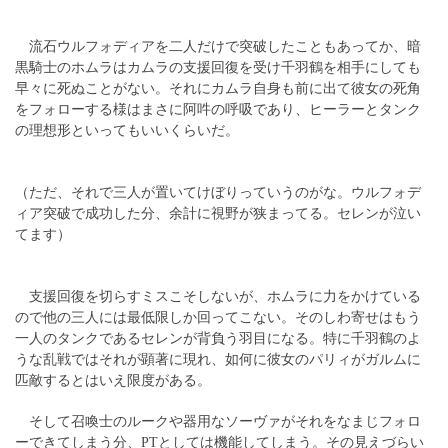
流石ウルフォディアを二人だけで突破したこともあってか、暗
黒騎士のホムラはカムラの支援回復を受け千羽鶴を相手にしても
早々に死ぬことがない。それにカムラ自身も前に出て彼女の死角
をフォローする様はまさに阿吽の呼吸であり、ヒーラーとタンク
の理想形といってもいいくらいだ。
（ただ、それで三人が置いてけぼりっていうのがな。ウルフォデ
ィア突破で成功した分、余計に視野が狭まってる。セレンが泣い
てます）
支援回復を切らすミスこそしないが、ホムラに力をかけている
ので他の三人には最低限しか回ってこない。そのしわ寄せはもう
一人のタンクであるセレンが背負う羽目になる。特に千羽鶴のよ
うな乱戦ではそれが顕著に現れ、如何に彼女のパリィがガルムに
匹敵するとはいえ限度がある。
そして召喚士のルークや器用なソーヴァがそれをなまじフォロ
ーできてしまう分、PTとしては機能してしまう。その見えづらい