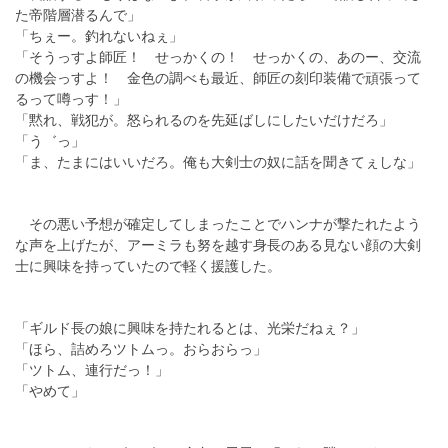
た帝階層潜るんで」
「ちぇー。釣れないねぇ」
「そうっすよ師匠！ せっかくの！ せっかくの、あのー、交流
の機会っすよ！ 金色の調べも最近、師匠の刻印装備で頑張って
るって噂っす！」
「黙れ、戦犯が。怒られるのを先延ばしにしたいだけだろ」
「う゛っ」
「ま、たまにはいいだろ。俺も大剣士の奴に話を聞きてぇしな」
その悪い予想が確定してしまったことでハンナが撃たれたよう
な声を上げたが、アーミラも努を越す身長のある見ない顔の大剣
士に興味を持っていたので軽く援護した。
「ギルド長の娘に興味を持たれるとは、光栄だねぇ？」
「ほら、詰めろツトムっ。おらおらっ」
「ツトム、連行だっ！」
「やめて」