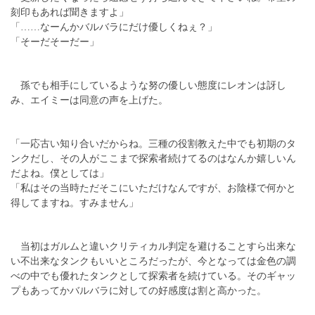
刻印もあれば聞きますよ」
「……なーんかバルバラにだけ優しくねぇ？」
「そーだそーだー」
孫でも相手にしているような努の優しい態度にレオンは訝し
み、エイミーは同意の声を上げた。
「一応古い知り合いだからね。三種の役割教えた中でも初期のタ
ンクだし、その人がここまで探索者続けてるのはなんか嬉しいん
だよね。僕としては」
「私はその当時ただそこにいただけなんですが、お陰様で何かと
得してますね。すみません」
当初はガルムと違いクリティカル判定を避けることすら出来な
い不出来なタンクもいいところだったが、今となっては金色の調
べの中でも優れたタンクとして探索者を続けている。そのギャッ
プもあってかバルバラに対しての好感度は割と高かった。