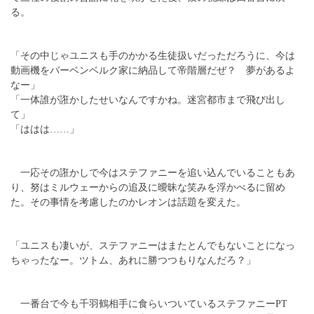
る。
「その中じゃユニスも手のかかる生徒扱いだっただろうに、今は
動画機をバーベンベルク家に納品して帝階層だぜ？ 夢があるよ
なー」
「一体誰が誑かしたせいなんですかね。迷宮都市まで飛び出し
て」
「ははは……」
一応その誑かしで今はステファニーを追い込んでいることもあ
り、努はミルウェーからの追及に曖昧な笑みを浮かべるに留め
た。その事情を考慮したのかレオンは話題を変えた。
「ユニスも凄いが、ステファニーはまたとんでもないことになっ
ちゃったなー。ツトム、あれに勝つつもりなんだろ？」
一番台で今も千羽鶴相手に食らいついているステファニーPT