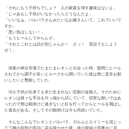
「それにもう子持ちでしょ？ 人の家庭を壊す趣味はないよ」
「じゃあもし子供がいなかったらどうなんだよ」
「いいなぁ。バルバラさんみたいなお嫁さんいて。これでいいで
すか」
「悪い気はしない！」
「もうヒールしてやらんぞ」
「それとこれとは話が別じゃんか！ さっ！ 昔話でもしよう
ぜ！」
深夜の神台市場でたまたまレオンと出会った時、股間にヒール
されてから調子が良いとルークから聞いていた彼は努に是非お願
いしたいと懇願していた。
50人子供が出来ても未だ生まれない悲願の金狼人。そのために
レオンは様々な手法を片っ端から試していて、切実な願いではあ
ったので努は願掛けに過ぎないと釘を打ってからヒールを飛ばし
た過去がある。そしてその願掛けは今も尚続いていた。
そんなこんなでレオンとバルバラ、ガルムとエイミーも混じっ
て三種の役割の昔話に花を咲かせた後、彼の視線は四番台に戻