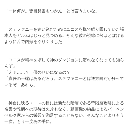
「一体何が。皆目見当もつかん、とは言うまいな」
ステファニーを追い込むためにユニスを撫で繰り回していた張
本人をガルムはじっと見つめる。そんな彼の視線に努はとぼける
ように舌で内頬をぐりぐりした。
「ユニスが精神を壊して神のダンジョンに潜れなくなっても知ら
んぞ」
「えぇ……？ 僕のせいになるの？」
「責任の一端はあるだろう。ステファニーとは逆方向だが狂って
いるぞ、あれも」
神台に映るユニスの目には新たな階層である帝階層攻略による
名誉や報酬への期待は欠片もなく、動画機の納品によるバーベン
ベルク家からの栄誉で満足することもない。そんなことよりもう
一度。もう一度あの手に。