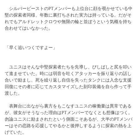
シルバービーストのPTメンバーも上位台に顔を覗かせている中
堅の探索者同様、年数に裏打ちされた実力は持っている。だがそ
れでもアルドレットクロウや無限の輪と並ぼうという気概を持ち
合わせてはいなかった。
「早く追いつくですよー」
ユニスはそんな中堅探索者たちを先導し、びしばしと尻を叩い
て進ませていた。時には弱音を吐くアタッカーを振り返りの話し
合いで励まし、死を繰り返し自信を失ったタンクには入念な支援
回復にその者に応じてカスタマイズした刻印装備を自ら作って手
渡した。
表舞台に出ながら裏方をもこなすユニスの稼働量は異常である
が、彼女がそうなった理由はPTメンバーでなくとも想像はつく。
勿論ユニスに励まされたという側面こそあるが、大半のPTメンバ
ーはその恋路を応援してやるかと後押しするように探索の熱を上
げていた。