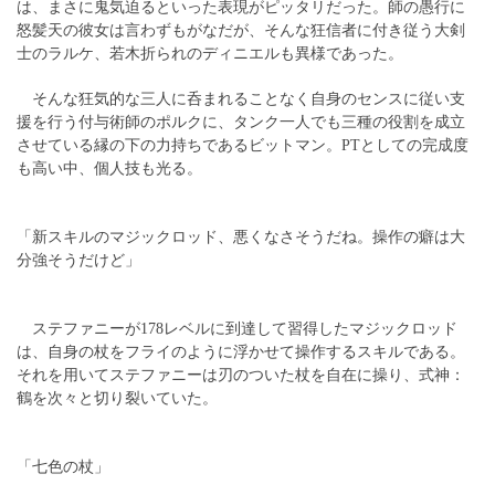
は、まさに鬼気迫るといった表現がピッタリだった。師の愚行に
怒髪天の彼女は言わずもがなだが、そんな狂信者に付き従う大剣
士のラルケ、若木折られのディニエルも異様であった。
そんな狂気的な三人に呑まれることなく自身のセンスに従い支
援を行う付与術師のポルクに、タンク一人でも三種の役割を成立
させている縁の下の力持ちであるビットマン。PTとしての完成度
も高い中、個人技も光る。
「新スキルのマジックロッド、悪くなさそうだね。操作の癖は大
分強そうだけど」
ステファニーが178レベルに到達して習得したマジックロッド
は、自身の杖をフライのように浮かせて操作するスキルである。
それを用いてステファニーは刃のついた杖を自在に操り、式神：
鶴を次々と切り裂いていた。
「七色の杖」