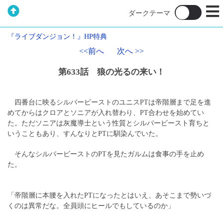
『ライブダンジョン！』HP特典
<<前へ
次へ >>
第633話 狼の光るの来い！
四番台に映るシルバービーストのユニスPTは帝階層まで足を進
めてからはクロアとソニアが入れ替わり、PT合わせを始めてい
た。ただソニアは灰魔導士という性質とシルバービースト育ちと
いうこともあり、すんなりとPTに馴染んでいた。
そんなシルバービーストのPTを見たガルムは食事の手を止め
た。
「帝階層に本腰を入れたPTになったとはいえ、あそこまで勢いづ
くのは異常だな。全員頭にヒールでもしているのか」