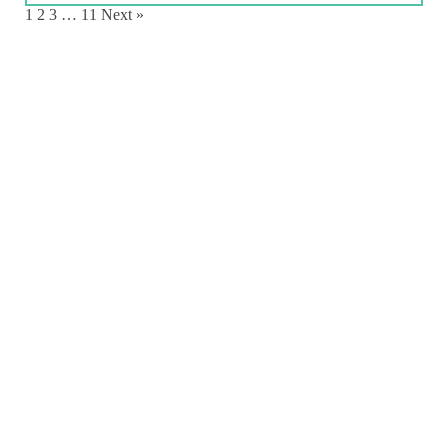
1
2
3
…
11
Next »