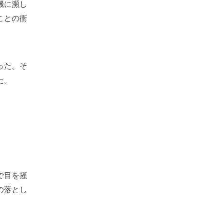
機に瀕し
ことの衝
った。そ
た。
で目を掻
の落とし