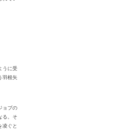
ように受
う羽根矢
ジョブの
なる。そ
を凌ぐと