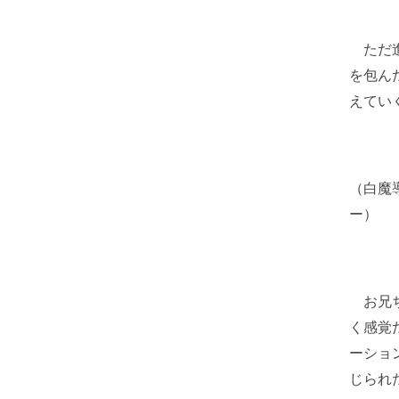
ただ進
を包ん
えてい
（白魔
ー）
お兄ち
く感覚
ーショ
じられ