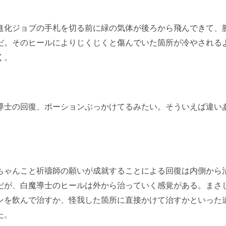
化ジョブの手札を切る前に緑の気体が後ろから飛んできて、
だ。そのヒールによりじくじくと傷んでいた箇所が冷やされる
く。
導士の回復、ポーションぶっかけてるみたい。そういえば違い
ゃんこと祈禱師の願いが成就することによる回復は内側から
だが、白魔導士のヒールは外から治っていく感覚がある。まさ
ンを飲んで治すか、怪我した箇所に直接かけて治すかといった
た。