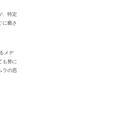
が、特定
ぐに癒さ
るメデ
ても努に
ムラの思