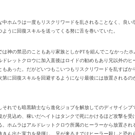
中ホムラは一度もリスクリワードを乱されることなく、良い
つように回復スキルを送ってくる努に舌を巻いていた。
は神の禁忌のこともあり家族としかPTを組んでこなかったホ
ルドレットクロウに加入直後はロイドの勧めもあり兄以外のヒ
ともあった。だがどいつもこいつもリスクリワードを乱すばか
次第に回復スキルを回避するようになり最後には放置されるの
それでも暗黒騎士なら進化ジョブを解放してのディサイシブ
復が見込め、稼いだヘイトはタンクで死にかけるほど攻撃を受
る。ホムラはアルドレットクロウ所属のヒーラーから放置され
抜きん出た実力を発揮し、兄が来るまではヒーラー殺しと恐れ