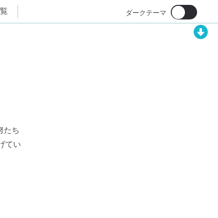
覧
努たち
げてい