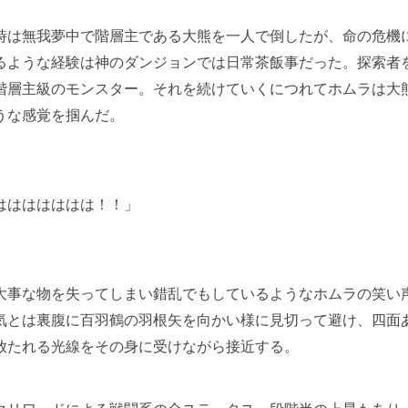
は無我夢中で階層主である大熊を一人で倒したが、命の危機
るような経験は神のダンジョンでは日常茶飯事だった。探索者
階層主級のモンスター。それを続けていくにつれてホムラは大
うな感覚を掴んだ。
ははははははは！！」
事な物を失ってしまい錯乱でもしているようなホムラの笑い
気とは裏腹に百羽鶴の羽根矢を向かい様に見切って避け、四面
放たれる光線をその身に受けながら接近する。