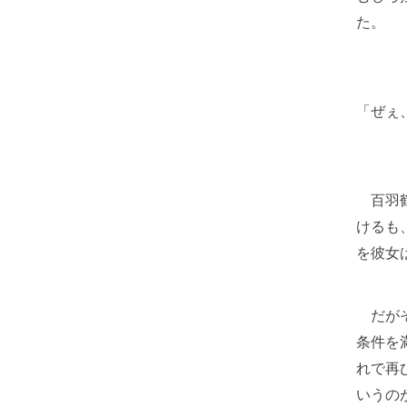
た。
「ぜぇ
百羽鶴
けるも
を彼女
だがそ
条件を
れで再
いうの