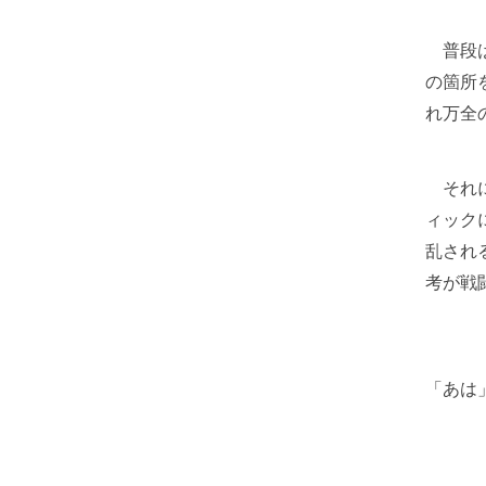
普段は
の箇所
れ万全
それに
ィック
乱され
考が戦
「あは