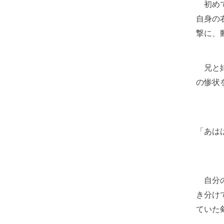
初めて
自身の
撃に、
兄と姉
の惨状
「あは
自分の
き分け
ていた