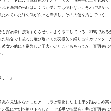
リワードによる戦闘系の全ステータス一段階半の上昇もあり
たれる牽制の光線はいくつか受けても倒れない。それに彼女へ
放たれていた緑の気が次々と着弾し、その火傷を治していく。
も探索者に接近すらさせないよう徹底している百羽鶴である
れた場合でも後ろに飛び退いての羽根矢を繰り出すカウンター
る彼女の他にも鬱陶しい子犬がいたこともあってか、百羽鶴は
た。
りぃ！」
兆を見逃さなかったアーミラは龍化したまま床を踏みしめ高
その翼に大剣を振り下ろした。ド派手な衝撃音と共に百羽鶴は