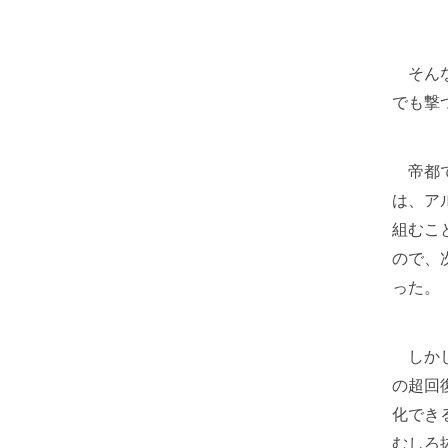
そんな
でも撃
帝都で
は、ア
組むこ
ので、
った。
しかし
の超回
化でき
むしろ