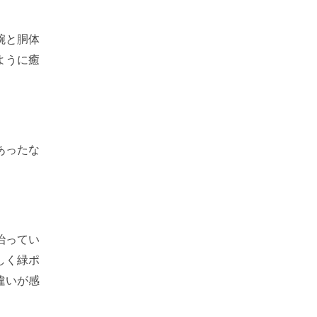
腕と胴体
ように癒
あったな
治ってい
しく緑ポ
違いが感