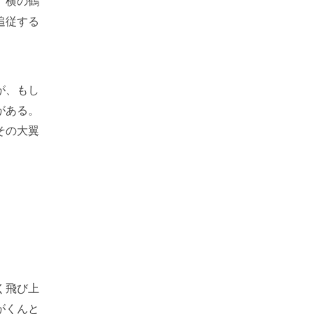
、横の鶴
追従する
が、もし
がある。
その大翼
く飛び上
がくんと