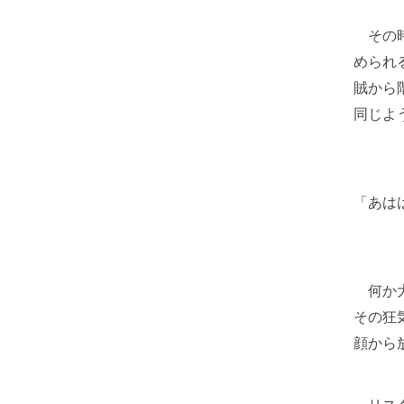
その時
められ
賊から
同じよ
「あは
何か大
その狂
顔から