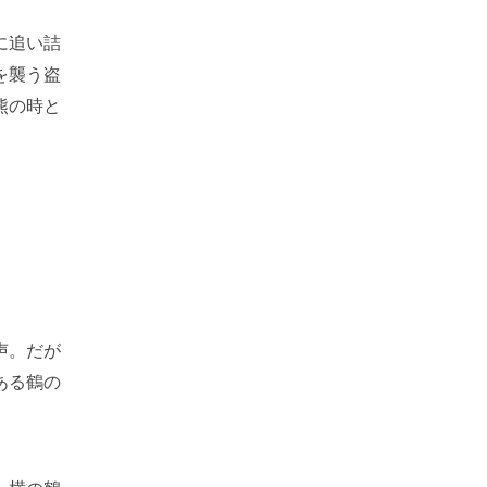
に追い詰
を襲う盗
熊の時と
声。だが
ある鶴の