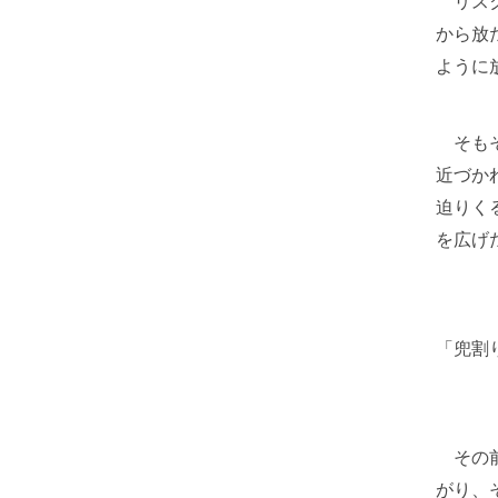
リスク
から放
ように
そもそ
近づか
迫りく
を広げ
「兜割
その前
がり、