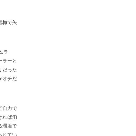
塩梅で矢
ムラ
ーラーと
りだった
がオチだ
で自力で
ければ消
る環境で
られてい