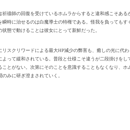
祈禱師の回復を受けているホムラからすると違和感こそある
を瞬時に治せるのは白魔導士の特権である。怪我を負ってもす
の状態で動けることは彼女にとって新鮮だった。
リスクリワードによる最大HP減少の弊害も、癒しの光に代わ
によって緩和されている。普段と仕様こそ違うが二段掛けをし
ることがない。次第にそのことを意識することもなくなり、ホ
闘のみに研ぎ澄まされていく。
」