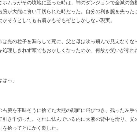
ホムラがその境地に至った時は、神のダンジョンで全滅の危
右腕が大熊に食い千切られた時だった。自分の利き腕を失った
動かそうとしても右肩がもぞもぞとしかしない現実。
は光の粒子を漏らして死に、父と母は吹っ飛んで見えなくな
を処理しきれず頭でもおかしくなったのか、何故か笑いが零れ
ははっ」
右腕を不味そうに捨てた大熊の顔面に飛びつき、残った左手
て引き千切った。それに怯んでいる内に大熊の背中を滑り、父
剣を拾ってとにかく刺した。