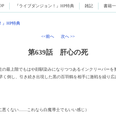
OP
『ライブダンジョン！』HP特典
雑記
書籍一
！』HP特典
<<前へ
次へ >>
第639話 肝心の死
の最上階でもはや顔馴染みになりつつあるインクリーパーを
手早く倒し、引き続き出現した黒の百羽鶴を相手に激戦を繰り広
に悪くない……これなら白魔導士でもいい感じ）