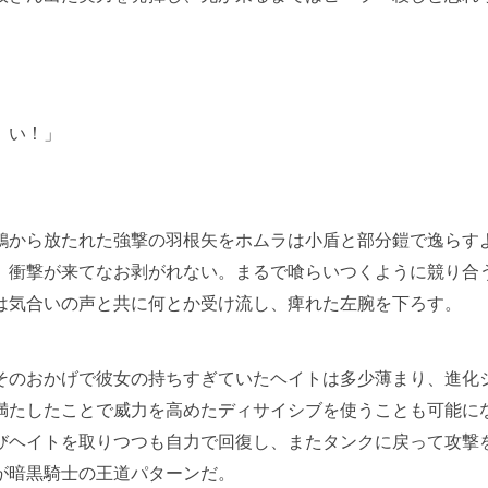
、い！」
から放たれた強撃の羽根矢をホムラは小盾と部分鎧で逸らす
、衝撃が来てなお剥がれない。まるで喰らいつくように競り合
は気合いの声と共に何とか受け流し、痺れた左腕を下ろす。
のおかげで彼女の持ちすぎていたヘイトは多少薄まり、進化
満たしたことで威力を高めたディサイシブを使うことも可能に
びヘイトを取りつつも自力で回復し、またタンクに戻って攻撃
が暗黒騎士の王道パターンだ。