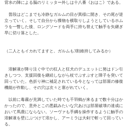
背水の陣による脳のリミッター外しは十八番《おはこ》である。
普段はどこまでも冷静なガルムの目が異様に開き、その尾が逆
立っていく。そして自分から獲物を横取りしようとしているホム
ラを一瞥した後、ロングソードを両手に持ち替えて触手を矢継ぎ
早に切り落とした。
（二人ともイカれてますと。ガルムも3割維持してみるか）
溶解液が降り注ぐ中での狂人と狂犬のデュエットに努はドン引
きしつつ、支援回復を継続しながら杖でぷすぷすと障子を突いて
回っていた。色折り神に補足されている今となっては部屋の修復
機能が作動し、その穴は次々と塞がれていく。
以前に毒霧が充満していた時でも千羽鶴が来るまで数十分はか
かったので、意外とこの悪戯みたいな穴あけは部屋破壊の達成に
おいて馬鹿にならない。ソーヴァも手綱を操作するように触手の
溶解液を壁にぶつけて溶かし、アーミラは大剣で斬って回ってい
る。