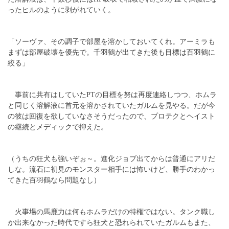
ったヒルのように剥がれていく。
「ソーヴァ、その調子で部屋を溶かしておいてくれ。アーミラも
まずは部屋破壊を優先で。千羽鶴が出てきた後も目標は百羽鶴に
絞る」
事前に共有はしていたPTの目標を努は再度連絡しつつ、ホムラ
と同じく溶解液に首元を溶かされていたガルムを見やる。だが今
の彼は回復を欲していなさそうだったので、プロテクとヘイスト
の継続とメディックで抑えた。
（うちの狂犬も強いぞぉ～。進化ジョブ出てからは普通にアリだ
しな。流石に初見のモンスター相手には怖いけど、勝手のわかっ
てきた百羽鶴なら問題なし）
火事場の馬鹿力は何もホムラだけの特権ではない。タンク職し
か出来なかった時代ですら狂犬と恐れられていたガルムもまた、