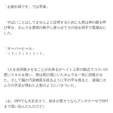
「お疲れ様です。では早速」
やばいことはしてませんよと証明するためにも努は神の眼を呼
び寄せ、ホムラを透明の椅子に座らせてその頭を両手で鷲掴みに
した。
「オーバーヒール」
「！？！？！？！？！？」
1人を全回復させることが出来るがヘイト上昇の観点でコスパの
悪いスキルを使い、努は死の淵にいたホムラを一気に回復させ
た。そして脳の汚染物質を絞るように手の平を捻ると、途端にホ
ムラの手足が壊れた人形のようにバタついた。
（お、HP9でも大丈夫そう。効きが悪そうならアンチテーゼでHP1
まで追い込んだんだけど）