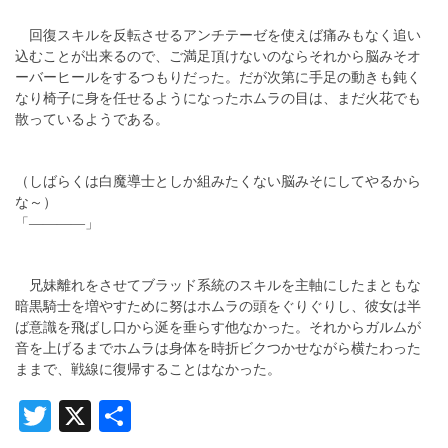
回復スキルを反転させるアンチテーゼを使えば痛みもなく追い
込むことが出来るので、ご満足頂けないのならそれから脳みそオ
ーバーヒールをするつもりだった。だが次第に手足の動きも鈍く
なり椅子に身を任せるようになったホムラの目は、まだ火花でも
散っているようである。
（しばらくは白魔導士としか組みたくない脳みそにしてやるから
な～）
「――――」
兄妹離れをさせてブラッド系統のスキルを主軸にしたまともな
暗黒騎士を増やすために努はホムラの頭をぐりぐりし、彼女は半
ば意識を飛ばし口から涎を垂らす他なかった。それからガルムが
音を上げるまでホムラは身体を時折ビクつかせながら横たわった
ままで、戦線に復帰することはなかった。
Twitter
X
共