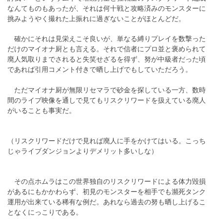
なんてものもあったが、それは何十戦と攻略済みのモンスターに
挑みようやく撮れた上振れに過ぎないことがほとんどだ。
確かにそれは見栄えこそ良いが、単なる縛りプレイを数撃った
だけのマイオナ厨とも言える。それで信者にプロ並と褒められて
廃人気取りまでされると失笑せざるを得ず、努が中級者だった頃
であれば引用コメント付きで晒し上げでもしていただろう。
ただマイオナ厨が無限リセマラで砂金を探している一方、数時
間のライブ映像を通しで見てもリスクリワードを扱えている廃人
がいることも事実だ。
（リスクリワードだけで見れば廃人に手をかけてはいる。こっち
じゃライブダンジョンよりデメリット多いしな）
その点ホムラはこの世界独自のリスクリワードによる体力毀損
があるにもかかわらず、初見のモンスターを相手でも瀕死タンク
運用が出来ている稀有な例だ。あれなら過去の努も晒し上げるこ
となくにっこりである。