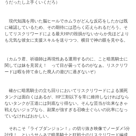
うだったし上手くいくだろ）
現代知識を用いた脳ヒールでホムラがどんな反応をしたかは既
に確認しているため、その期待には恐らく応えられるだろう。そ
してリスクリワードによる最大HPの毀損がないからか先ほどより
も元気な彼女に支援スキルを送りつつ、横目で神の眼を見やる。
（カムラ君、祈禱師は再現性ある運用するのに、こと暗黒騎士に
関しては妹を見習え！ って目が曇ってるのがなぁ。リスクリワ
ードは暇を持て余した廃人の遊びに過ぎないぞ）
確かに暗黒騎士の立ち回りにおいてリスクリワードによる瀕死
タンクは面白くはあるが、HP三割以下を常に維持しなければなら
ないタンクが王道には到底なり得ない。そんな芸当が出来なきゃ
戦えないジョブなら、副業が強すぎる召喚士ぐらいの比率になっ
ていなければおかしい。
それこそ『ライブダンジョン！』の切り抜き映像でノーダメ5分
討伐！ というサムネで暗黒騎士と狂戦士のリスクリワード編成