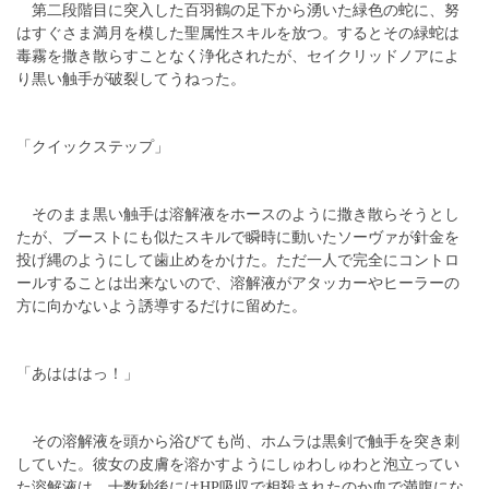
第二段階目に突入した百羽鶴の足下から湧いた緑色の蛇に、努
はすぐさま満月を模した聖属性スキルを放つ。するとその緑蛇は
毒霧を撒き散らすことなく浄化されたが、セイクリッドノアによ
り黒い触手が破裂してうねった。
「クイックステップ」
そのまま黒い触手は溶解液をホースのように撒き散らそうとし
たが、ブーストにも似たスキルで瞬時に動いたソーヴァが針金を
投げ縄のようにして歯止めをかけた。ただ一人で完全にコントロ
ールすることは出来ないので、溶解液がアタッカーやヒーラーの
方に向かないよう誘導するだけに留めた。
「あはははっ！」
その溶解液を頭から浴びても尚、ホムラは黒剣で触手を突き刺
していた。彼女の皮膚を溶かすようにしゅわしゅわと泡立ってい
た溶解液は、十数秒後にはHP吸収で相殺されたのか血で満腹にな