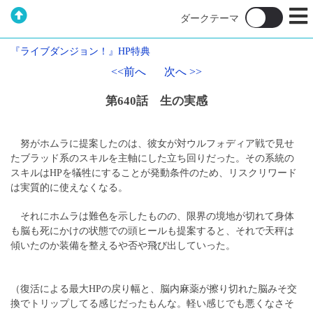
『ライブダンジョン！』HP特典
<<前へ
次へ >>
第640話 生の実感
努がホムラに提案したのは、彼女が対ウルフォディア戦で見せ
たブラッド系のスキルを主軸にした立ち回りだった。その系統の
スキルはHPを犠牲にすることが発動条件のため、リスクリワード
は実質的に使えなくなる。
それにホムラは難色を示したものの、限界の境地が切れて身体
も脳も死にかけの状態での頭ヒールも提案すると、それで天秤は
傾いたのか装備を整えるや否や飛び出していった。
（復活による最大HPの戻り幅と、脳内麻薬が擦り切れた脳みそ交
換でトリップしてる感じだったもんな。軽い感じでも悪くなさそ