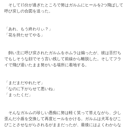
そして15分が過ぎたところで努はガルムにヒールを2つ飛ばして
呼び戻しの合図を送った。
「あれ、もう終わりぃ？」
「花を持たせてやる」
飼い主に呼び戻されたガルムをホムラは煽ったが、彼は舌打ち
でもしそうな顔でそう言い残して前線から離脱した。そしてフラ
イで飛び退いたまま努がいる場所に着地する。
「まだまだやれたぞ」
「なのに下がらせて悪いね」
「まったくだ」
そんなガルムの珍しい愚痴に努は軽く笑って答えながら、少し
歪んだ小盾を交換して再度ヒールをかける。ガルムは犬耳をぴこ
ぴことさせながらされるがままだったが、最後にはよくわからな