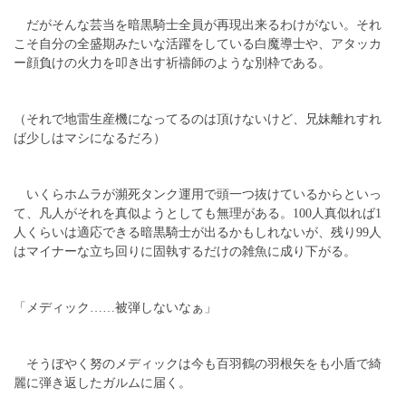
だがそんな芸当を暗黒騎士全員が再現出来るわけがない。それ
こそ自分の全盛期みたいな活躍をしている白魔導士や、アタッカ
ー顔負けの火力を叩き出す祈禱師のような別枠である。
（それで地雷生産機になってるのは頂けないけど、兄妹離れすれ
ば少しはマシになるだろ）
いくらホムラが瀕死タンク運用で頭一つ抜けているからといっ
て、凡人がそれを真似ようとしても無理がある。100人真似れば1
人くらいは適応できる暗黒騎士が出るかもしれないが、残り99人
はマイナーな立ち回りに固執するだけの雑魚に成り下がる。
「メディック……被弾しないなぁ」
そうぼやく努のメディックは今も百羽鶴の羽根矢をも小盾で綺
麗に弾き返したガルムに届く。