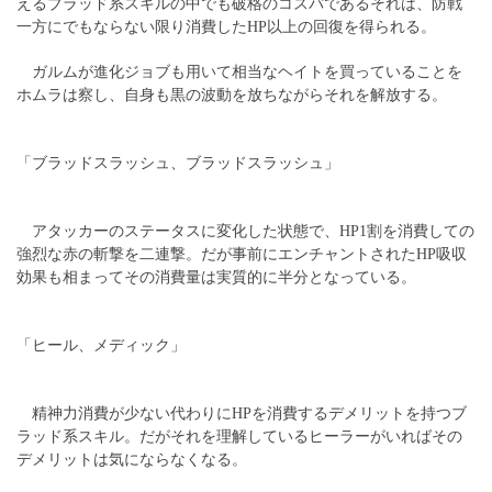
えるブラッド系スキルの中でも破格のコスパであるそれは、防戦
一方にでもならない限り消費したHP以上の回復を得られる。
ガルムが進化ジョブも用いて相当なヘイトを買っていることを
ホムラは察し、自身も黒の波動を放ちながらそれを解放する。
「ブラッドスラッシュ、ブラッドスラッシュ」
アタッカーのステータスに変化した状態で、HP1割を消費しての
強烈な赤の斬撃を二連撃。だが事前にエンチャントされたHP吸収
効果も相まってその消費量は実質的に半分となっている。
「ヒール、メディック」
精神力消費が少ない代わりにHPを消費するデメリットを持つブ
ラッド系スキル。だがそれを理解しているヒーラーがいればその
デメリットは気にならなくなる。