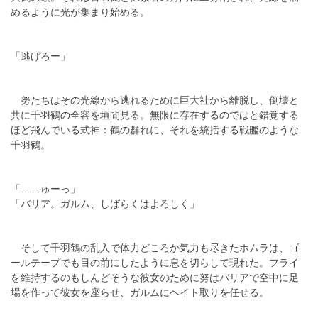
めるように光が集まり始める。
「逃げろー」
努たちはその光線から逃れるために巨大社から離脱し、倒壊と
共に千羽鶴の全容を垣間見る。無限に存在するのではと錯覚する
ほど飛んでいる式神：鶴の群れに、それを統括する戦艦のような
千羽鶴。
「……ゅーっ」
「バリア。ガルム、しばらくはよろしく」
そして千羽鶴の乱入で体力どころか気力も尽きたホムラは、ゴ
ールテープでも目の前にしたように息を切らして現れた。フライ
を維持するのもしんどそうな彼女のために努はバリアで空中に足
場を作って彼女を座らせ、ガルムにヘイト取りを任せる。