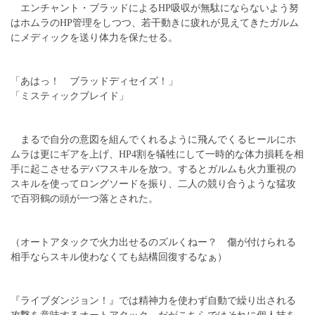
エンチャント・ブラッドによるHP吸収が無駄にならないよう努
はホムラのHP管理をしつつ、若干動きに疲れが見えてきたガルム
にメディックを送り体力を保たせる。
「あはっ！ ブラッドディセイズ！」
「ミスティックブレイド」
まるで自分の意図を組んでくれるように飛んでくるヒールにホ
ムラは更にギアを上げ、HP4割を犠牲にして一時的な体力損耗を相
手に起こさせるデバフスキルを放つ。するとガルムも火力重視の
スキルを使ってロングソードを振り、二人の競り合うような猛攻
で百羽鶴の頭が一つ落とされた。
（オートアタックで火力出せるのズルくねー？ 傷が付けられる
相手ならスキル使わなくても結構回復するなぁ）
『ライブダンジョン！』では精神力を使わず自動で繰り出される