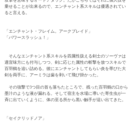
攻撃を意味するオートアタック。だがこちらではそれに個人技を
乗せることが出来るので、エンチャント系スキルは優遇されてい
ると言える。
「エンチャント・フレイム。アークブレイド」
「パワースラッシュ！」
そんなエンチャント系スキルを四属性扱える剣士のソーヴァは
適宜味方にも付与しつつ、剣に応じた属性の斬撃を放つスキルで
百羽鶴を追い詰める。彼にエンチャントしてもらい炎を帯びた大
剣を両手に、アーミラは歯を剥いて飛び掛かった。
その強撃で3つ目の首も落ちたところで、残った百羽鶴の口から
墨汁のような液が漏れる。そして宿主を水場に導いた寄生虫が一
斉に出ていくように、体の至る所から黒い触手が這い出てきた。
「セイクリッドノア」