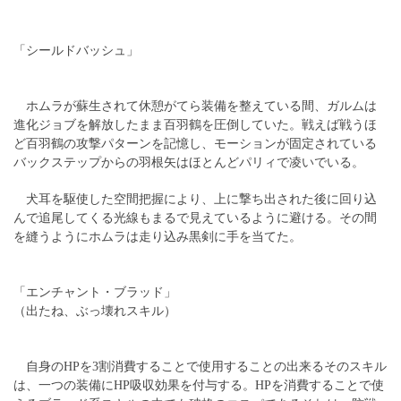
「シールドバッシュ」
ホムラが蘇生されて休憩がてら装備を整えている間、ガルムは
進化ジョブを解放したまま百羽鶴を圧倒していた。戦えば戦うほ
ど百羽鶴の攻撃パターンを記憶し、モーションが固定されている
バックステップからの羽根矢はほとんどパリィで凌いでいる。
犬耳を駆使した空間把握により、上に撃ち出された後に回り込
んで追尾してくる光線もまるで見えているように避ける。その間
を縫うようにホムラは走り込み黒剣に手を当てた。
「エンチャント・ブラッド」
（出たね、ぶっ壊れスキル）
自身のHPを3割消費することで使用することの出来るそのスキル
は、一つの装備にHP吸収効果を付与する。HPを消費することで使