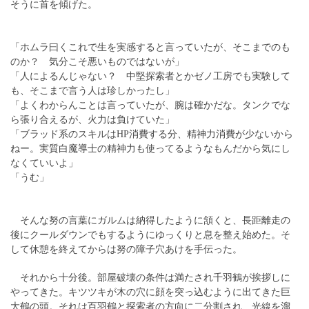
そうに首を傾げた。
「ホムラ曰くこれで生を実感すると言っていたが、そこまでのも
のか？ 気分こそ悪いものではないが」
「人によるんじゃない？ 中堅探索者とかゼノ工房でも実験して
も、そこまで言う人は珍しかったし」
「よくわからんことは言っていたが、腕は確かだな。タンクでな
ら張り合えるが、火力は負けていた」
「ブラッド系のスキルはHP消費する分、精神力消費が少ないから
ねー。実質白魔導士の精神力も使ってるようなもんだから気にし
なくていいよ」
「うむ」
そんな努の言葉にガルムは納得したように頷くと、長距離走の
後にクールダウンでもするようにゆっくりと息を整え始めた。そ
して休憩を終えてからは努の障子穴あけを手伝った。
それから十分後。部屋破壊の条件は満たされ千羽鶴が挨拶しに
やってきた。キツツキが木の穴に顔を突っ込むように出てきた巨
大鶴の頭。それは百羽鶴と探索者の方向に二分割され、光線を溜