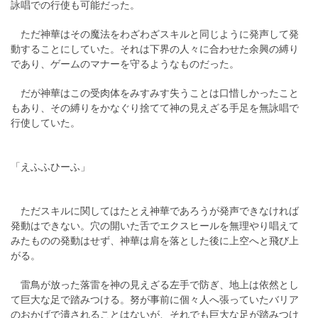
詠唱での行使も可能だった。
ただ神華はその魔法をわざわざスキルと同じように発声して発
動することにしていた。それは下界の人々に合わせた余興の縛り
であり、ゲームのマナーを守るようなものだった。
だが神華はこの受肉体をみすみす失うことは口惜しかったこと
もあり、その縛りをかなぐり捨てて神の見えざる手足を無詠唱で
行使していた。
「えふふひーふ」
ただスキルに関してはたとえ神華であろうが発声できなければ
発動はできない。穴の開いた舌でエクスヒールを無理やり唱えて
みたものの発動はせず、神華は肩を落とした後に上空へと飛び上
がる。
雷鳥が放った落雷を神の見えざる左手で防ぎ、地上は依然とし
て巨大な足で踏みつける。努が事前に個々人へ張っていたバリア
のおかげで潰されることはないが、それでも巨大な足が踏みつけ