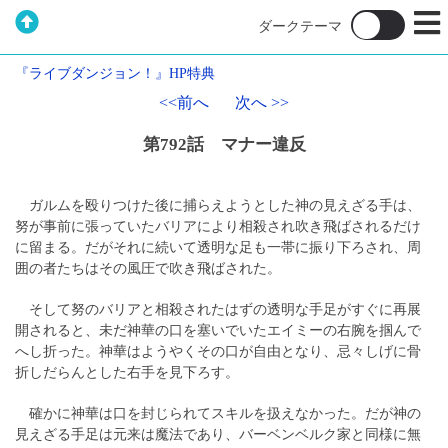
『ライブダンジョン！』HP特典
<<前へ
次へ >>
第792話 マナー違反
ガルムを殴りつけた後に捕らえようとした神の見えざる手は、
努が事前に張っていたバリアにより相殺され吹き飛ばされるだけ
に留まる。だがそれに続いて透明な足も一帯に振り下ろされ、周
囲の者たちはその風圧で吹き飛ばされた。
そして努のバリアと相殺されたはずの透明な手足がすぐに再展
開されると、未だ神華の口を塞いでいたエイミーの右腕を掴んで
へし折った。神華はようやくその口が自由となり、忌々しげに骨
折しだらんとした右手を見下ろす。
確かに神華は口を封じられてスキルを扱えなかった。だが神の
見えざる手足は元来は魔法であり、バーベンベルク家と同様に無