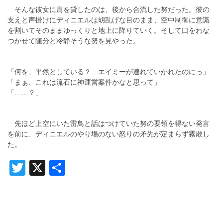
そんな彼女に肩を貸したのは、後から合流した努だった。彼の
支えと声掛けにディニエルは胡乱げな目のまま、空中制御に意識
を割いてそのままゆっくりと地上に降りていく。そして口をわな
つかせて随分と冷静そうな努を見やった。
「何を、平然としている？ エイミーが連れていかれたのにっ」
「まぁ、これは流石に神運営案件かなと思って」
「……？」
先ほど上空にいた雷鳥と話はつけていた努の要領を得ない発言
を前に、ディニエルのやり場のない怒りの矛先が定まらず霧散し
た。
Twitter
X
共
有