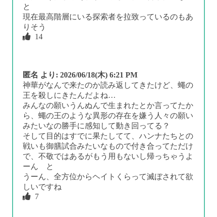
と
現在最高階層にいる探索者を拉致っているのもあ
りそう
14
匿名
より:
2026/06/18(木) 6:21 PM
神華がなんで来たのか読み返してきたけど、蠅の
王を殺しにきたんだよね…
みんなの願いうんぬんで生まれたとか言ってたか
ら、蠅の王のような異形の存在を嫌う人々の願い
みたいなの勝手に感知して動き回ってる？
そして目的はすでに果たしてて、ハンナたちとの
戦いも御膳試合みたいなもので付き合ってただけ
で、不敬ではあるがもう用もないし帰っちゃうよ
ーん と
うーん、全方位からヘイトくらって滅ぼされて欲
しいですね
7