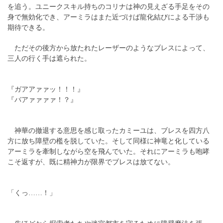
を追う。ユニークスキル持ちのコリナは神の見えざる手足をその
身で無効化でき、アーミラはまた近づけば龍化結びによる干渉も
期待できる。
ただその後方から放たれたレーザーのようなブレスによって、
三人の行く手は遮られた。
『ガアアァァッ！！！』
『バアァァァァ！？』
神華の撤退する意思を感じ取ったカミーユは、ブレスを四方八
方に放ち障壁の檻を脱していた。そして同様に神竜と化している
アーミラを牽制しながら空を飛んでいた。それにアーミラも咆哮
こそ返すが、既に精神力が限界でブレスは放てない。
「くっ……！」