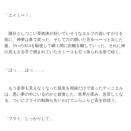
「エイミー！」
随分としつこい受肉体が好いていそうなエルフの追いすがりを
前に、神華は鼻で笑った。そして穴の開いた舌をべーっと出した
後、SS+のAGIを駆使して瞬く間に距離を離していった。それに神
の見えざる手で掴まれていたカミーユも引っ張られる形で続く。
「はっ……はっ……」
もう姿形も見えなくなった親友を視線だけで追ったディニエル
は、悪い夢の中にいるのかと錯覚した。世界が歪み、息苦しくな
る。ついにフライの制御も失いかけてふらふらと宙を彷徨う。
「フライ、しっかりして」