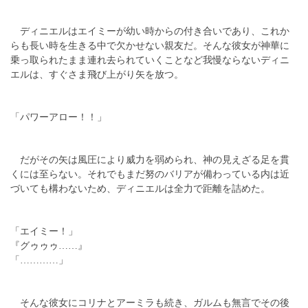
ディニエルはエイミーが幼い時からの付き合いであり、これか
らも長い時を生きる中で欠かせない親友だ。そんな彼女が神華に
乗っ取られたまま連れ去られていくことなど我慢ならないディニ
エルは、すぐさま飛び上がり矢を放つ。
「パワーアロー！！」
だがその矢は風圧により威力を弱められ、神の見えざる足を貫
くには至らない。それでもまだ努のバリアが備わっている内は近
づいても構わないため、ディニエルは全力で距離を詰めた。
「エイミー！」
『グゥゥゥ……』
「…………」
そんな彼女にコリナとアーミラも続き、ガルムも無言でその後