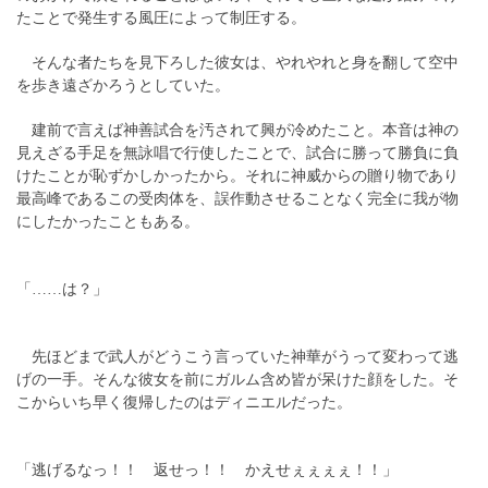
たことで発生する風圧によって制圧する。
そんな者たちを見下ろした彼女は、やれやれと身を翻して空中
を歩き遠ざかろうとしていた。
建前で言えば神善試合を汚されて興が冷めたこと。本音は神の
見えざる手足を無詠唱で行使したことで、試合に勝って勝負に負
けたことが恥ずかしかったから。それに神威からの贈り物であり
最高峰であるこの受肉体を、誤作動させることなく完全に我が物
にしたかったこともある。
「……は？」
先ほどまで武人がどうこう言っていた神華がうって変わって逃
げの一手。そんな彼女を前にガルム含め皆が呆けた顔をした。そ
こからいち早く復帰したのはディニエルだった。
「逃げるなっ！！ 返せっ！！ かえせぇぇぇぇ！！」