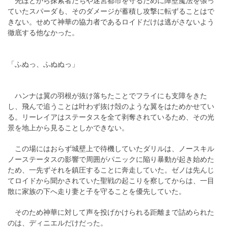
先ほどから探索者たちや迷宮都市を守るために障壁魔法を張っ
ていたスパーダも、そのダメージが蓄積し攻撃に転ずることはで
きない。せめて神華の協力者であるロイドだけは逃がさないよう
徹底する他なかった。
「ふぬっ、ふぬぬっ」
ハンナは翼の羽根が抜け落ちたことでフライにも支障をきた
し、飛んで追うことは叶わず抜け殻のような翼をはためかせてい
る。リーレイアはステータスを全て剥奪されているため、その光
景を地上から見ることしかできない。
この場にはおらず城壁上で待機していたダリルは、ノースキル
ノーステータスの影響で周囲がパニックに陥り暴動が起き始めた
ため、一先ずそれを鎮圧することに奔走していた。ゼノは先んじ
てロイドから聞かされていた聖戦の起こりを察してからは、一目
散に家族の下へ走り妻と子を守ることを優先していた。
そのため神華に対して声を投げかけられる距離まで詰められた
のは、ディニエルだけだった。