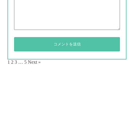
1
2
3
…
5
Next »