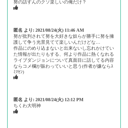
努の話すんのクソ楽しいの俺だけ？
匿名
より:
2021/08/24(火) 11:46 AM
努が批判されて努を大好きな奴らが勝手に努を擁
護して争う光景見てて楽しいんだけどな…
作品にのめり込まないと出来ないし忘れかけてい
た情報が出たりもする、何より作品に熱くなれる
ライブダンジョンについて真面目に話してる内容
ならコメ欄が賑わっていいと思う(作者が嫌ならｽ
ﾐﾏｾﾝ)
匿名
より:
2021/08/24(火) 12:12 PM
ちくわ大明神