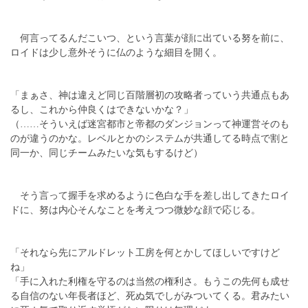
何言ってるんだこいつ、という言葉が顔に出ている努を前に、
ロイドは少し意外そうに仏のような細目を開く。
「まぁさ、神は違えど同じ百階層初の攻略者っていう共通点もあ
るし、これから仲良くはできないかな？」
（……そういえば迷宮都市と帝都のダンジョンって神運営そのも
のが違うのかな。レベルとかのシステムが共通してる時点で割と
同一か、同じチームみたいな気もするけど）
そう言って握手を求めるように色白な手を差し出してきたロイ
ドに、努は内心そんなことを考えつつ微妙な顔で応じる。
「それなら先にアルドレット工房を何とかしてほしいですけど
ね」
「手に入れた利権を守るのは当然の権利さ。もうこの先何も成せ
る自信のない年長者ほど、死ぬ気でしがみついてくる。君みたい