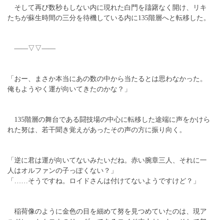
そして再び数秒もしない内に現れた白門を躊躇なく開け、リキ
たちが蘇生時間の三分を待機している内に135階層へと転移した。
――▽▽――
「おー、まさか本当にあの数の中から当たるとは思わなかった。
俺もようやく運が向いてきたのかな？」
135階層の舞台である闘技場の中心に転移した途端に声をかけら
れた努は、若干聞き覚えがあったその声の方に振り向く。
「逆に君は運が向いてないみたいだね。赤い腕章三人、それに一
人はオルファンの子っぽくない？」
「……そうですね。ロイドさんは付けてないようですけど？」
稲荷像のように金色の目を細めて努を見つめていたのは、現ア