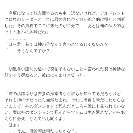
「今更になって味方面するのも申し訳ないけれど、アルドレット
クロウのリーダーとしては君の方に付く方が総合的に得だと判断
した。その責務でここに来たのが半分で……あとは俺の個人的な
ツトム君への興味だね」
「…………」
「ほら君、巷では神の子なんて言われてるじゃないか？」
「……そうなんですか？」
胡散臭い建前の途中で突拍子もないことを言われた努は神妙な
顔でそう尋ねると、彼はにんまりと笑った。
「君の活躍ぶりは古参の探索者なら誰もが知ってるだろうけど、
それも神の子だったら当然だよね。それに出自も未だにわからな
いままで、神のダンジョンで死んだところを誰にも見られていな
い。実は神のダンジョンで死んだらツトムは生き返れないからあ
んなに必死、なんて話も聞くよ」
「はぁ」
「……うん。所詮噂は噂だったかな？」