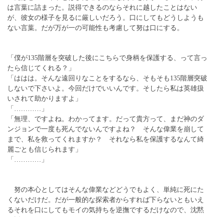
は言葉に詰まった。説得できるのならそれに越したことはない
が、彼女の様子を見るに厳しいだろう。口にしてもどうしようも
ない言葉。だが万が一の可能性も考慮して努は口にする。
「僕が135階層を突破した後にこちらで身柄を保護する、って言っ
たら信じてくれる？」
「ははは。そんな遠回りなことをするなら、そもそも135階層突破
しないで下さいよ。今回だけでいいんです。そしたら私は英雄扱
いされて助かりますよ」
「…………」
「無理、ですよね。わかってます。だって貴方って、まだ神のダ
ンジョンで一度も死んでないんですよね？ そんな偉業を崩して
まで、私を救ってくれますか？ それなら私を保護するなんて綺
麗ごとも信じられます」
「…………」
努の本心としてはそんな偉業などどうでもよく、単純に死にた
くないだけだ。だが一般的な探索者からすれば下らないともいえ
るそれを口にしてもモイの気持ちを逆撫でするだけなので、沈黙