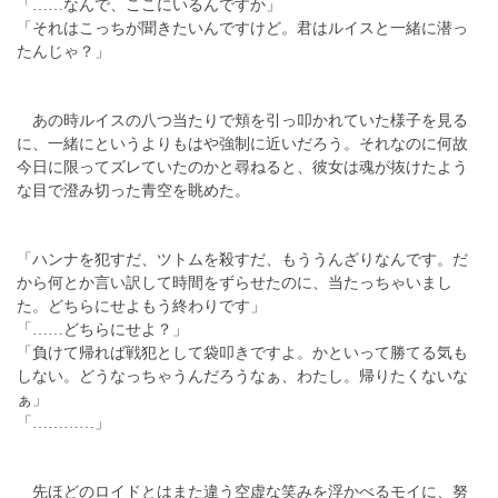
「……なんで、ここにいるんですか」
「それはこっちが聞きたいんですけど。君はルイスと一緒に潜っ
たんじゃ？」
あの時ルイスの八つ当たりで頬を引っ叩かれていた様子を見る
に、一緒にというよりもはや強制に近いだろう。それなのに何故
今日に限ってズレていたのかと尋ねると、彼女は魂が抜けたよう
な目で澄み切った青空を眺めた。
「ハンナを犯すだ、ツトムを殺すだ、もううんざりなんです。だ
から何とか言い訳して時間をずらせたのに、当たっちゃいまし
た。どちらにせよもう終わりです」
「……どちらにせよ？」
「負けて帰れば戦犯として袋叩きですよ。かといって勝てる気も
しない。どうなっちゃうんだろうなぁ、わたし。帰りたくないな
ぁ」
「…………」
先ほどのロイドとはまた違う空虚な笑みを浮かべるモイに、努