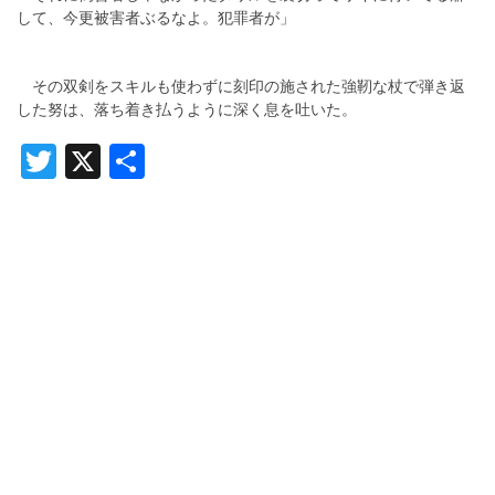
して、今更被害者ぶるなよ。犯罪者が」
その双剣をスキルも使わずに刻印の施された強靭な杖で弾き返
した努は、落ち着き払うように深く息を吐いた。
Twitter
X
共
有