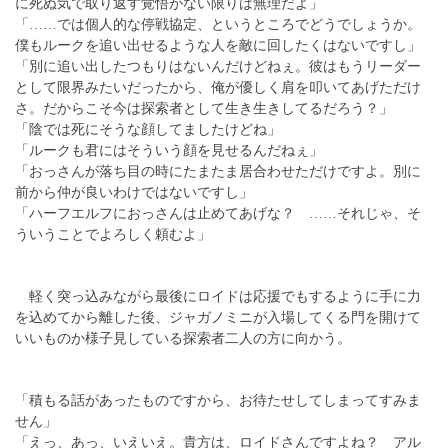
に死ぬ気で取り返す覚悟がない限りは無理だよ」
「……では個人的な停戦協定、というところでどうでしょうか。
僕もルークを追い出せるような人を敵に回したくはないですし」
「別に追い出したつもりはないんだけどねぇ。彼はもうリーダー
として限界みたいだったから、俺が優しく肩を叩いてあげただけ
さ。だからこそ今は探索者として生き生きしてるだろう？」
「陰では死にそうな顔してましたけどね」
「ルークも君にはそういう顔を見せるんだねぇ」
「おっさんが落ち目の時にたまたま居合わせただけですよ。別に
前から仲が良いわけではないですし」
「ハーフエルフにおっさんは止めてあげな？ ……それじゃ、そ
ういうことでよろしく頼むよ」
軽く突っ込みながら最後にロイドは応援でもするように手に力
を込めてから離した後、ジャガノミニが入場してくる門を開けて
いいものか様子見している探索者二人の方に向かう。
「積もる話があったものですから、お待たせしてしまってすみま
せん」
「えっ、あっ、いえいえ。貴方は、ロイドさんですよね？ アル