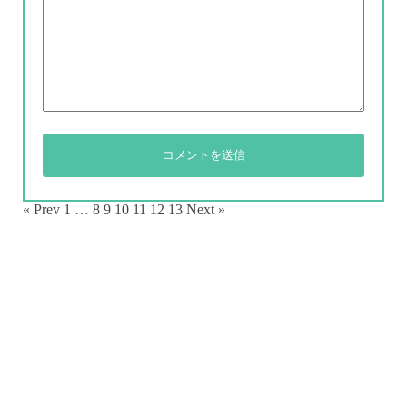
« Prev
1
…
8
9
10
11
12
13
Next »