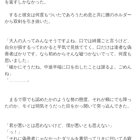
を返すしかなかった。
すると彼女は何度もついたであろうため息と共に腰のホルダー
から双剣を引き抜いた。
「大人の人ってみんなそうですよね。口では綺麗ごと言うけど、
自分が損するってわかると平気で見捨ててく。口だけは達者な偽
善者ばかりです。なら初めからそんな嘘つかないでって、何度も
思いました」
「確かにそうだね。中途半端に口を出したことは謝るよ。ごめん
ね」
「…………」
まるで罪でも認めたかのような努の態度。それが癪にでも障っ
たのか、モイは弱気そうだった目をかっ開いて突っ込んできた。
「君が悪いとは思わないけど、僕が悪いとも思えない」
「っ！」
「それに偽善者じゃなかったダリルを裏切ってリキに付いてる癖