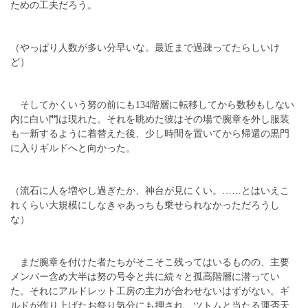
ための工夫だろう。
（やっぱり人数が多い分早いな。最近まで過疎ってたらしいけ
ど）
そしてかくいう努の前にも134階層に転移してから数秒もしない
内に白い門は現れた。それを眺めた彼はその場で腕章を外し服装
も一新するように着替えた後、少し時間を置いてから帰還の黒門
に入りギルドへと向かった。
（流石に人を増やし過ぎたか、神台が見にくい。……とはいえこ
れくらい大規模にしなきゃあっちも乗せられなかっただろうし
な）
まだ腕章を付けた者たちがそこそこ残ってはいるものの、主要
メンバー含め大半は努の号令と共に続々と孤高階層に潜ってい
た。それにアルドレット工房の主力が合わせないはずがない。ギ
ルドが作り上げたお祭り気分にも押され、ツトムと当たる運否天