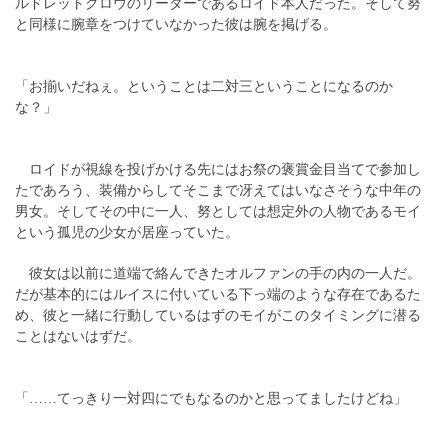
ルドレットクロウのリーダーであるロイド本人だった。そして努
と同様に腕章をつけていなかった彼は腕を掲げる。
「お揃いだねぇ。ということは二対三ということになるのか
な？」
ロイドが視線を投げかける先にはお祭の褒賞金目当てで参加し
たであろう、装備からしてそこまで冴えてはいなさそうな中年の
男女。そしてその中に一人、努としては想定外の人物であるモイ
という孤児の少女が居座っていた。
彼女は以前に道端で絡んできたオルファンの手の内の一人だ。
だが基本的にはルイスに付いている下っ端のような存在であるた
め、彼と一緒に行動しているはずのモイがこのタイミングに潜る
ことはないはずだ。
「……てっきり一対四にでもなるのかと思ってましたけどね」