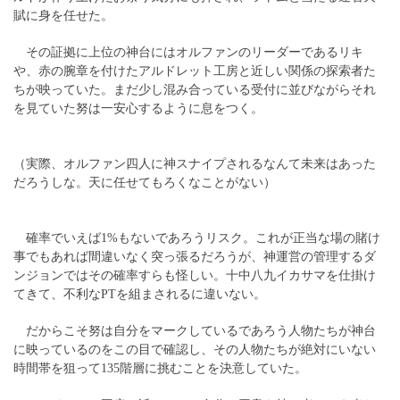
賦に身を任せた。
その証拠に上位の神台にはオルファンのリーダーであるリキ
や、赤の腕章を付けたアルドレット工房と近しい関係の探索者た
ちが映っていた。まだ少し混み合っている受付に並びながらそれ
を見ていた努は一安心するように息をつく。
（実際、オルファン四人に神スナイプされるなんて未来はあった
だろうしな。天に任せてもろくなことがない）
確率でいえば1%もないであろうリスク。これが正当な場の賭け
事でもあれば間違いなく突っ張るだろうが、神運営の管理するダ
ンジョンではその確率すらも怪しい。十中八九イカサマを仕掛け
てきて、不利なPTを組まされるに違いない。
だからこそ努は自分をマークしているであろう人物たちが神台
に映っているのをこの目で確認し、その人物たちが絶対にいない
時間帯を狙って135階層に挑むことを決意していた。