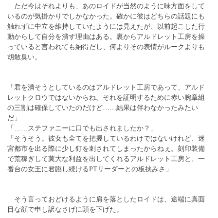
ただ今はそれよりも、あのロイドが当然のように味方面をして
いるのが気掛かりでしかなかった。確かに彼はどちらの話題にも
触れずに中立を維持していたようには見えたが、以前起こした行
動からして自分を潰す理由はある。裏からアルドレット工房を操
っていると言われても納得だし、何よりその表情がルークよりも
胡散臭い。
「君を潰そうとしているのはアルドレット工房であって、アルド
レットクロウではないからね。それを証明するために赤い腕章組
の三割は確保していたのだけど……結果は伴わなかったみたい
だ」
「……ステファニーに口でも出されましたか？」
「そうそう。彼女も全てを把握しているわけではないけれど、迷
宮都市を出る際に少し釘を刺されてしまったからねぇ。刻印装備
で荒稼ぎして莫大な利益を出してくれるアルドレット工房と、一
番台の女王に君臨し続けるPTリーダーとの板挟みさ」
そう言っておどけるように肩を落としたロイドは、途端に真面
目な顔で申し訳なさげに頭を下げた。