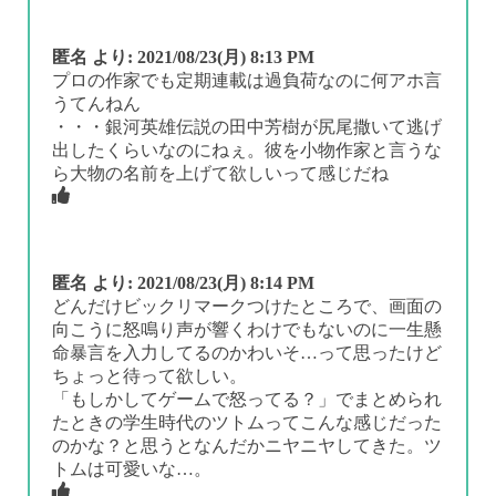
匿名
より:
2021/08/23(月) 8:13 PM
プロの作家でも定期連載は過負荷なのに何アホ言
うてんねん
・・・銀河英雄伝説の田中芳樹が尻尾撒いて逃げ
出したくらいなのにねぇ。彼を小物作家と言うな
ら大物の名前を上げて欲しいって感じだね
匿名
より:
2021/08/23(月) 8:14 PM
どんだけビックリマークつけたところで、画面の
向こうに怒鳴り声が響くわけでもないのに一生懸
命暴言を入力してるのかわいそ…って思ったけど
ちょっと待って欲しい。
「もしかしてゲームで怒ってる？」でまとめられ
たときの学生時代のツトムってこんな感じだった
のかな？と思うとなんだかニヤニヤしてきた。ツ
トムは可愛いな…。