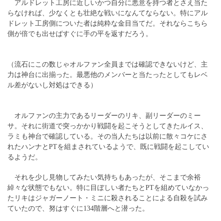
アルドレット工房に近しいかつ自分に悪意を持つ者とさえ当た
らなければ、少なくとも壮絶な戦いになんてならない。特にアル
ドレット工房側についた者は純粋な金目当てだ。それならこちら
側が倍でも出せばすぐに手の平を返すだろう。
（流石にこの数じゃオルファン全員までは確認できないけど、主
力は神台に出揃った。最悪他のメンバーと当たったとしてもレベ
ル差がないし対処はできる）
オルファンの主力であるリーダーのリキ、副リーダーのミー
サ。それに街道で突っかかり戦闘を起こそうとしてきたルイス、
ラミも神台で確認している。その当人たちは以前に散々コケにさ
れたハンナとPTを組まされているようで、既に戦闘を起こしてい
るようだ。
それを少し見物してみたい気持ちもあったが、そこまで余裕
綽々な状態でもない。特に目ぼしい者たちとPTを組めていなかっ
たリキはジャガーノート・ミニに殺されることによる自殺を試み
ていたので、努はすぐに134階層へと潜った。