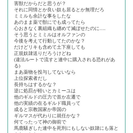
害獣だからだと思うが？
それに同情とか良い奴も居るとか無理だろ
ミミルも余計な事をしたな
あのまま薬で獣にでも成ってたら
心おきなく裏組織も纏めて滅ぼせたのに….
そう思うとミミルはオルファンの
今後を考えて行動してたのかな？
だけどリキも含めて土下座しても
正規奴隷送りだろうけどね
(違法ルートで流すと連中に購入される恐れがあ
る)
まあ薬物を投与してないなら
上位探索者だし
長持ちはするかな？
逆に処罰が軽いとカミーユは
他のギルドの圧力で首か左遷で
他の実績の在るギルド職員って
成ると宗教国家か帝国の
ギルマスが代わりに就任かな？
何てったって神の御前で
馬鹿騒ぎした連中を死刑にもしない奴隷にも落と