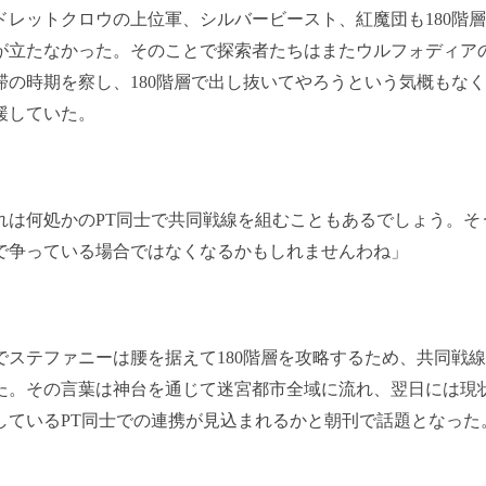
レットクロウの上位軍、シルバービースト、紅魔団も180階
が立たなかった。そのことで探索者たちはまたウルフォディア
滞の時期を察し、180階層で出し抜いてやろうという気概もな
緩していた。
れは何処かのPT同士で共同戦線を組むこともあるでしょう。そ
で争っている場合ではなくなるかもしれませんわね」
ステファニーは腰を据えて180階層を攻略するため、共同戦
た。その言葉は神台を通じて迷宮都市全域に流れ、翌日には現
しているPT同士での連携が見込まれるかと朝刊で話題となった