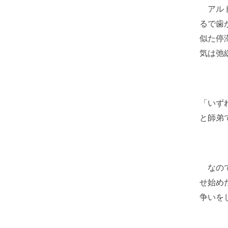
アルド
るで歯
似た停
気は弛
「いず
と師弟
なので
せ始め
争いを