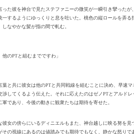
った彼を神台で見たステファニーの微笑が一瞬引き攣ったが
統一するようにゆっくりと息を吐いた。桃色の縦ロールを弄る
、しなやかな髪が指の間で軋む。
、他のPTと組むまでですわ」
葉と共に彼女は他のPTと共同戦線を組むことに決め、早速マ
交渉してくるよう伝えた。それに応えたのはゼノPTとアルドレ
二軍であり、今後の動きに観衆たちは期待を寄せた。
彼女の傍らにいるディニエルもまた、神台越しに映る努を見
がその視線にあるのは値踏みでも期待でもなく、静かな怒りで