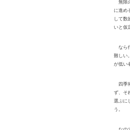
無限の
に進め
して数
いと仮
なら代
難しい
が低い
四季将
ず、そ
選ぶに
う。
なので