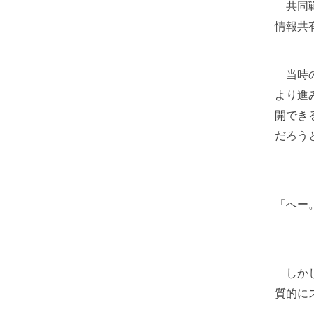
共同戦
情報共
当時の
より進
開でき
だろう
「へー
しかし
質的に