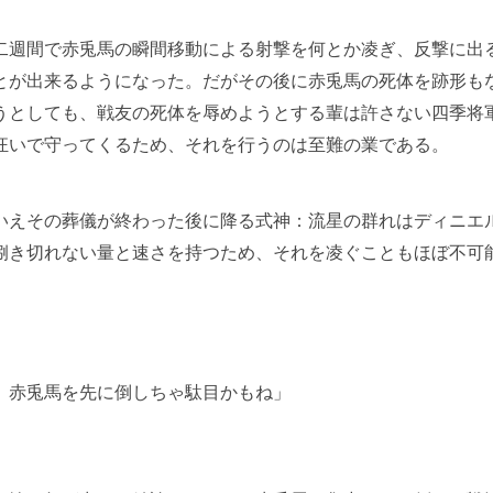
週間で赤兎馬の瞬間移動による射撃を何とか凌ぎ、反撃に出
とが出来るようになった。だがその後に赤兎馬の死体を跡形も
うとしても、戦友の死体を辱めようとする輩は許さない四季将
狂いで守ってくるため、それを行うのは至難の業である。
えその葬儀が終わった後に降る式神：流星の群れはディニエ
捌き切れない量と速さを持つため、それを凌ぐこともほぼ不可
、赤兎馬を先に倒しちゃ駄目かもね」