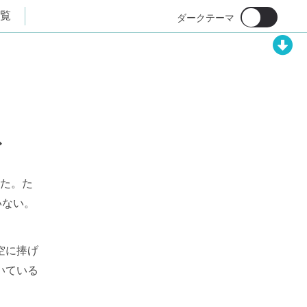
覧
ス
した。た
いない。
空に捧げ
いている