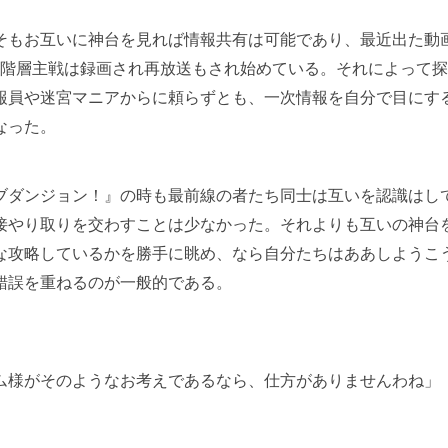
もお互いに神台を見れば情報共有は可能であり、最近出た動
80階層主戦は録画され再放送もされ始めている。それによって
報員や迷宮マニアからに頼らずとも、一次情報を自分で目にす
なった。
ブダンジョン！』の時も最前線の者たち同士は互いを認識はし
接やり取りを交わすことは少なかった。それよりも互いの神台
な攻略しているかを勝手に眺め、なら自分たちはああしようこ
錯誤を重ねるのが一般的である。
ム様がそのようなお考えであるなら、仕方がありませんわね」