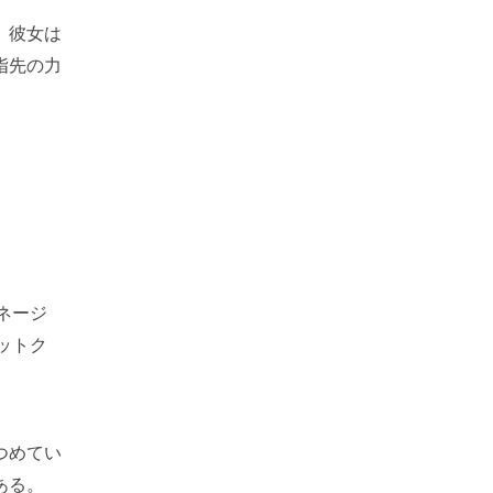
、彼女は
指先の力
ネージ
ットク
つめてい
ある。