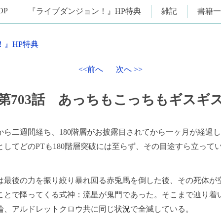
OP
『ライブダンジョン！』HP特典
雑記
書籍一
！』HP特典
<<前へ
次へ >>
第703話 あっちもこっちもギスギ
ら二週間経ち、180階層がお披露目されてから一ヶ月が経過
としてどのPTも180階層突破には至らず、その目途すら立って
最後の力を振り絞り暴れ回る赤兎馬を倒した後、その死体が
ことで降ってくる式神：流星が鬼門であった。そこまで辿り着
輪、アルドレットクロウ共に同じ状況で全滅している。