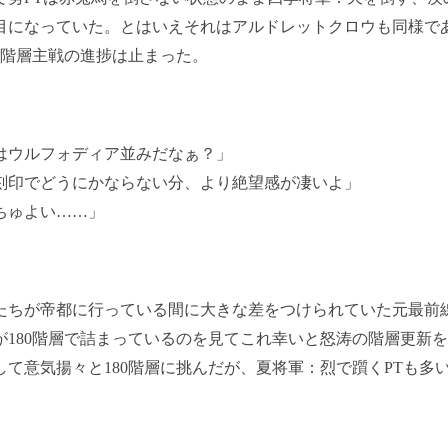
目になっていた。とはいえそれはアルドレットクロウも同様で
80階層主戦の進捗は止まった。
はウルフォディア並みだなぁ？」
刻印でどうにかならない分、より絶望感が凄いよ」
ちゅよい……」
ちが帝都に行っている間に大きな差をつけられていた元最前
が180階層で詰まっているのを見てこれ幸いと怒涛の階層更新
して意気揚々と180階層に挑んだが、夏将軍：烈で躓くPTも多