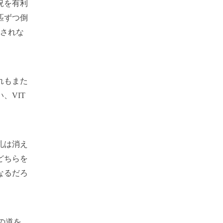
況を有利
匹ずつ倒
許されな
れもまた
、VIT
札は消え
どちらを
なるだろ
の道を