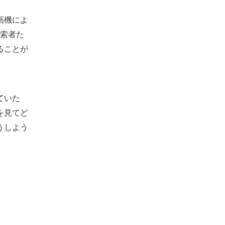
画機によ
探索者た
ることが
ていた
を見てど
うしよう