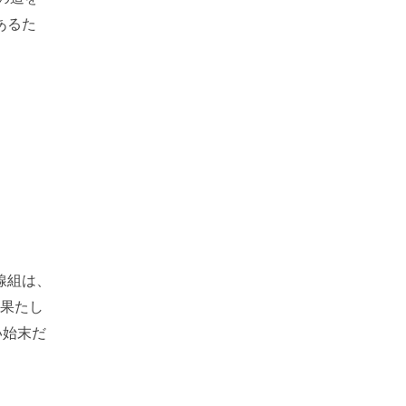
あるた
線組は、
を果たし
い始末だ