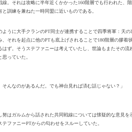
線。それは攻略に半年近くかかった160階層でも行われた、
有と訓練を兼ねた一時同盟に近いものである。
ように大手クランのPT同士が連携することで四季将軍：天の
み、それを起点に他のPTも底上げされることで180階層の膠着
るはず。そうステファニーは考えていたし、世論もまたその流
と思っていた。
。そんなのがあるんだ。でも神台見れば済む話じゃない？」
努はガルムから話された共同戦線については懐疑的な意見を
ステファニーPTからの匂わせをスルーしていた。