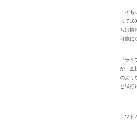
そもそ
って1
ちは情
可能に
『ライ
が、直
のよう
と試行
「ツト