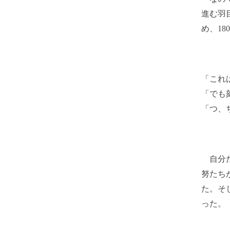
進む羽
め、1
「これ
「でも
「つ、
自分た
努たち
た。そ
った。