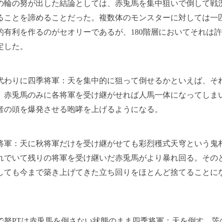
輪の努が出した結論としては、赤兎馬を集中狙いで倒して戦
ることを諦めることだった。複数体のモンスターに対しては一
的有利を作るのがセオリーであるが、180階層においてそれは
定した。
わりに四季将軍：天を集中的に狙って倒せるかといえば、そ
。赤兎馬のみに各将軍を受け継がせれば人馬一体になってしまい
者の頭を爆発させる咆哮を上げるようになる。
軍：天に秋将軍だけを受け継がせても彩烈穫式天穹という鬼
れでいて残りの将軍を受け継いだ赤兎馬がより暴れ回る。その
しても今まで築き上げてきた立ち回りをほとんど捨てることに
努PTは赤兎馬を倒さない状態のまま四季将軍：天を倒す、茨