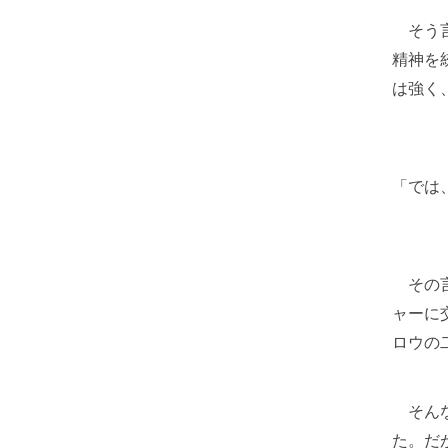
そう言
精神を
は強く
「では
その言
ャーに
ロウの
そんな
た。だ