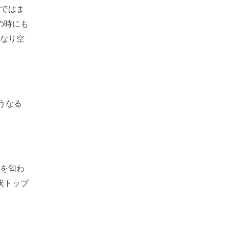
層ではま
の時にも
くなり空
うなる
線を匂わ
状トップ
。