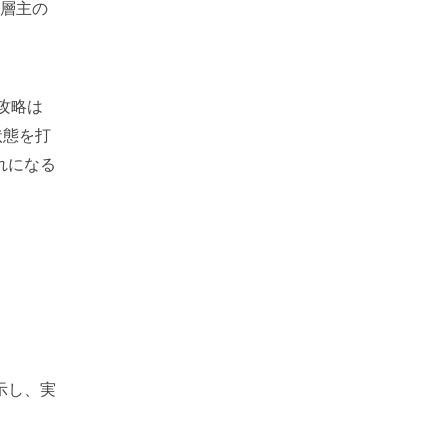
階層主の
攻略は
状態を打
れになる
示し、実