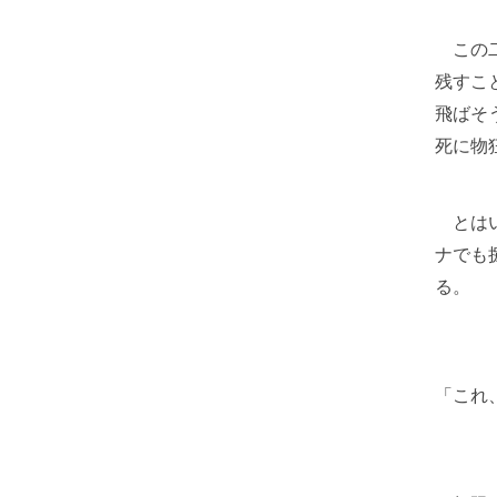
この二
残すこ
飛ばそ
死に物
とはい
ナでも
る。
「これ