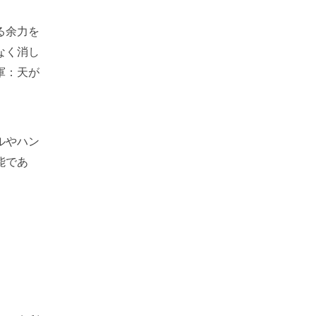
る余力を
なく消し
軍：天が
ルやハン
能であ