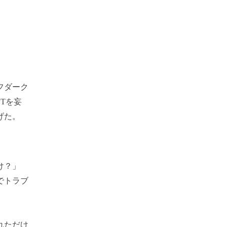
フダーク
Tを妄
げた。
け？」
でトラブ
れただけ