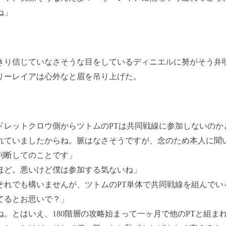
ね」
り信じていなさそうな目をしているディニエルに努がそう弁
リーレイアは心外なと眉を吊り上げた。
ドレットクロウ側からツトムのPTは共同戦線に参加しないのか
れていましたからね。脈はなさそうですが、念のため本人に聞
判断してのことです」
ほど。悪いけど僕は参加する気ないね」
それでも構いませんが、ツトムのPT単体で共同戦線を組んでい
てるとお思いで？」
ね。とはいえ、180階層の攻略始まって一ヶ月で他のPTと組ま