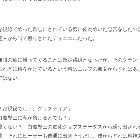
視線でめった刺しにされている努に皮肉めいた忠言をしたの
竜人から当て擦りされたディニエルだった。
限の輪に帰ってくることは既定路線となったが、そのクラン
枯れ木に粉をかけているという噂はエルフの彼女からすればあ
ではない。
まだ現役でしょ、クリスティア」
白魔導士に私が負けるとでも？」
強くない？ 白魔導士の進化ジョブステータスから繰り出され
撃。それにヒーラーも普通に出来そうだし、僕からすれば精神