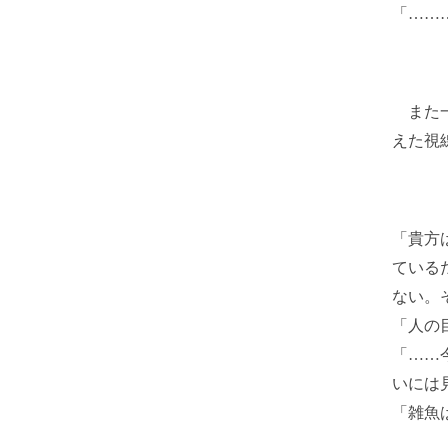
「……
また一
えた視
「貴方
ている
ない。
「人の
「……
いには
「雑魚