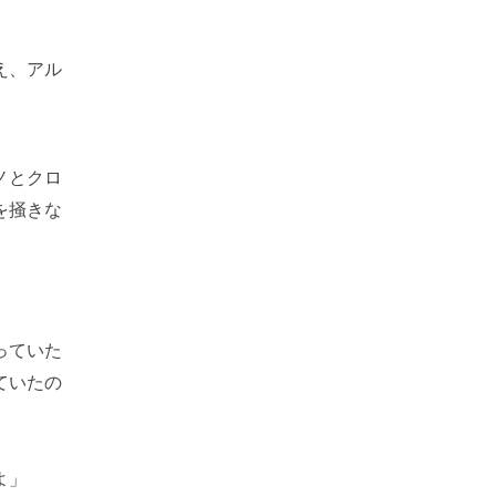
え、アル
ノとクロ
を掻きな
っていた
ていたの
よ」