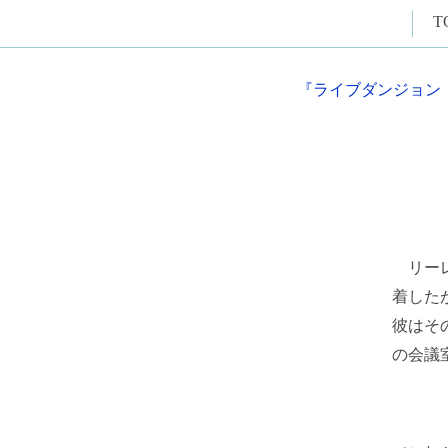
T
『ライブダンジョン
リーレ
着した
彼はそ
の会議