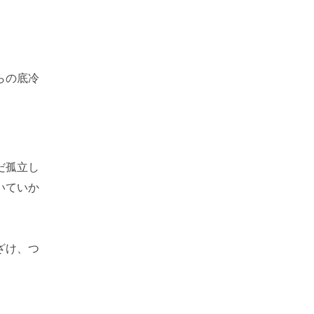
らの底冷
だ孤立し
いていか
ざけ、つ