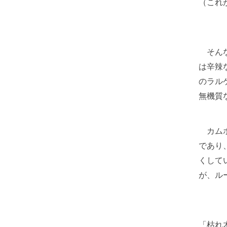
（これ
そんな
は辛辣
のラル
無機質
カムホ
であり
くして
が、ル
「枯れ