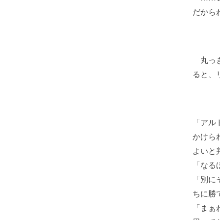
だから
丸っき
ると、
「アル
かけら
よいと
「なる
「別に
ちに勝
「まぁ