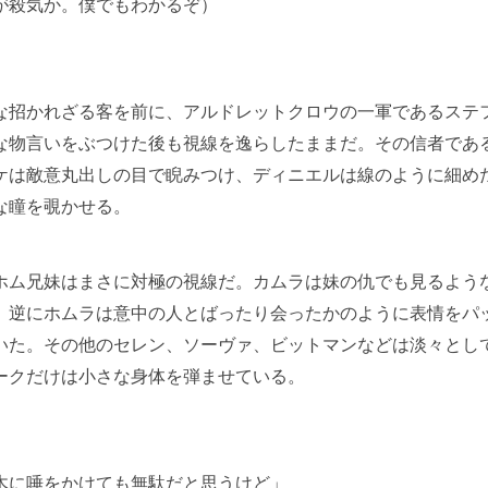
が殺気か。僕でもわかるぞ）
招かれざる客を前に、アルドレットクロウの一軍であるステ
な物言いをぶつけた後も視線を逸らしたままだ。その信者であ
ケは敵意丸出しの目で睨みつけ、ディニエルは線のように細め
な瞳を覗かせる。
ム兄妹はまさに対極の視線だ。カムラは妹の仇でも見るよう
、逆にホムラは意中の人とばったり会ったかのように表情をパ
いた。その他のセレン、ソーヴァ、ビットマンなどは淡々とし
ークだけは小さな身体を弾ませている。
木に唾をかけても無駄だと思うけど」