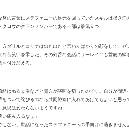
努の言葉にステファニーの足元を回っていたスキルは掻き消
トクロウのクランメンバーである一部は殺気立つ。
方ダリルとコリナは出た出たと言わんばかりの顔をして、ゼ
大な苦笑いを零した。その剣呑な会話にリーレイアも首筋の鱗
葉を付け加える。
線組はぬるま湯などと貴方が啖呵を切ったのです。自分が間違
手をついて詫びるのなら共同戦線に入れてあげてもよいと思っ
、意思は変わらないようですね」
遣い痛み入るなぁ」
でもない。世話になったステファニーへの手向けに過ぎません