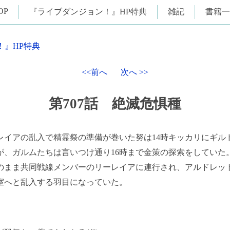
OP
『ライブダンジョン！』HP特典
雑記
書籍一
！』HP特典
<<前へ
次へ >>
第707話 絶滅危惧種
イアの乱入で精霊祭の準備が巻いた努は14時キッカリにギル
が、ガルムたちは言いつけ通り16時まで金策の探索をしていた
のまま共同戦線メンバーのリーレイアに連行され、アルドレッ
室へと乱入する羽目になっていた。