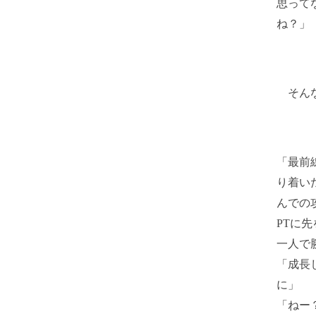
思って
ね？」
そんな
「最前
り着い
んでの
PTに
一人で
「成長
に」
「ねー