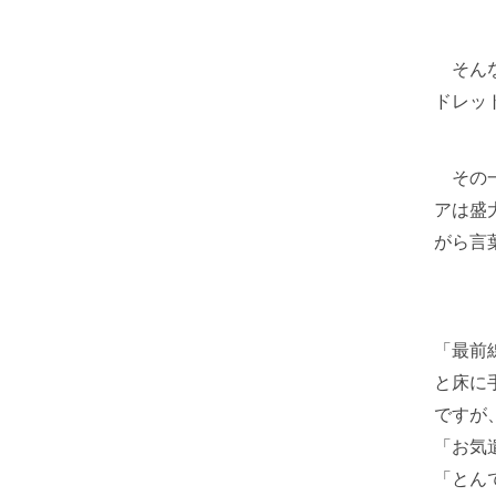
そんな
ドレッ
その一
アは盛
がら言
「最前
と床に
ですが
「お気
「とん