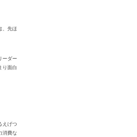
は、先ほ
リーダー
まり面白
るえげつ
力消費な