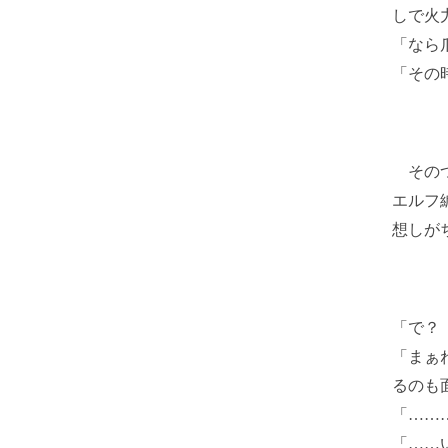
しで火
「なら
「その
そのつ
エルフ
想しが
「で？
「まぁ
るのも
「……
「……