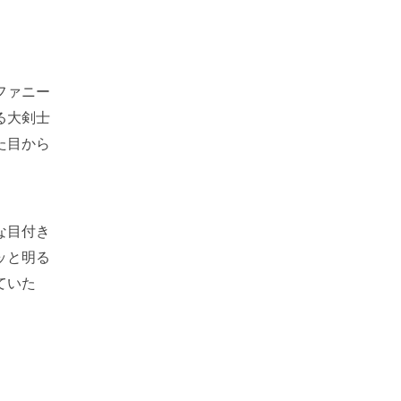
ファニー
る大剣士
た目から
な目付き
ッと明る
ていた