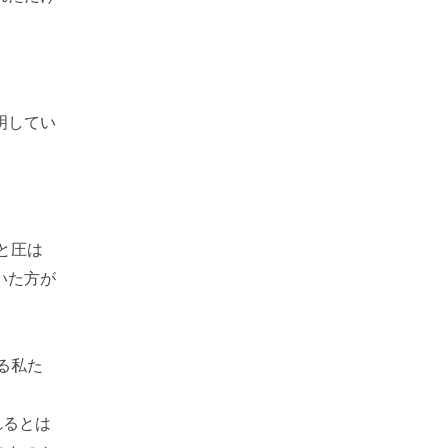
明してい
と圧は
いた方が
る私た
れるとは