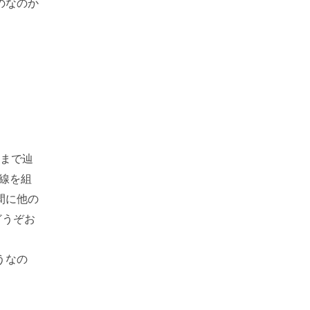
のなのか
層まで辿
戦線を組
間に他の
どうぞお
うなの