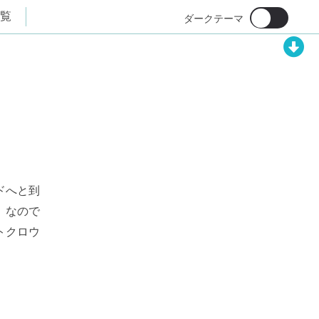
覧
ドへと到
。なので
トクロウ