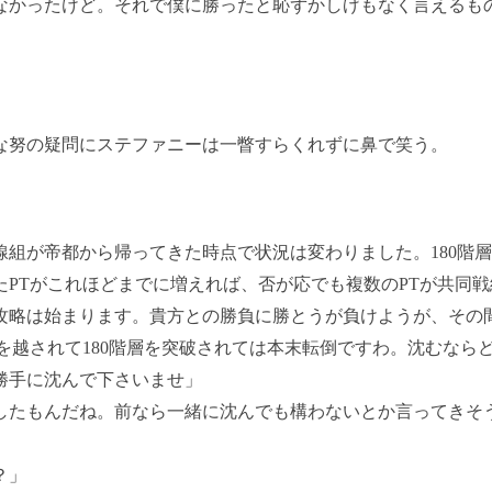
なかったけど。それで僕に勝ったと恥ずかしげもなく言えるも
努の疑問にステファニーは一瞥すらくれずに鼻で笑う。
線組が帝都から帰ってきた時点で状況は変わりました。180階
たPTがこれほどまでに増えれば、否が応でも複数のPTが共同
攻略は始まります。貴方との勝負に勝とうが負けようが、その
先を越されて180階層を突破されては本末転倒ですわ。沈むなら
勝手に沈んで下さいませ」
したもんだね。前なら一緒に沈んでも構わないとか言ってきそ
？」