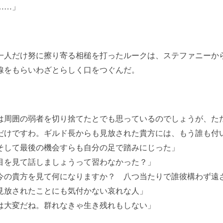
……」
人だけ努に擦り寄る相槌を打ったルークは、ステファニーか
線をもらいわざとらしく口をつぐんだ。
は周囲の弱者を切り捨てたとでも思っているのでしょうが、た
だけですわ。ギルド長からも見放された貴方には、もう誰も付
そして最後の機会すらも自分の足で踏みにじった」
目を見て話しましょうって習わなかった？」
今の貴方を見て何になりますか？ 八つ当たりで誰彼構わず遠
見放されたことにも気付かない哀れな人」
は大変だね。群れなきゃ生き残れもしない」