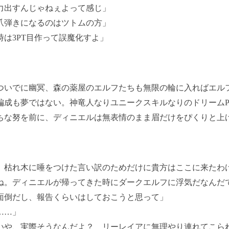
力出すんじゃねぇよって感じ」
爪弾きになるのはツトムの方」
時は3PT目作って誤魔化すよ」
いでに幽冥、森の薬屋のエルフたちも無限の輪に入ればエル
編成も夢ではない。神竜人なりユニークスキルなりのドリームP
ちな努を前に、ディニエルは無表情のまま眉だけをぴくりと上
 枯れ木に唾をつけた言い訳のためだけに貴方はここに来たわ
ね。ディニエルが帰ってきた時にダークエルフに浮気だなんだ
面倒だし、報告くらいはしておこうと思って」
……」
いや、実際そうなんだよ？ リーレイアに無理やり連れてこら