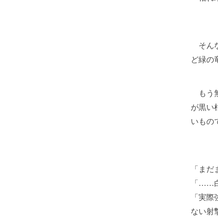
そんな
ど緑の
もう無
が黒い
いもの
「まだ
「……
「実際
ない射